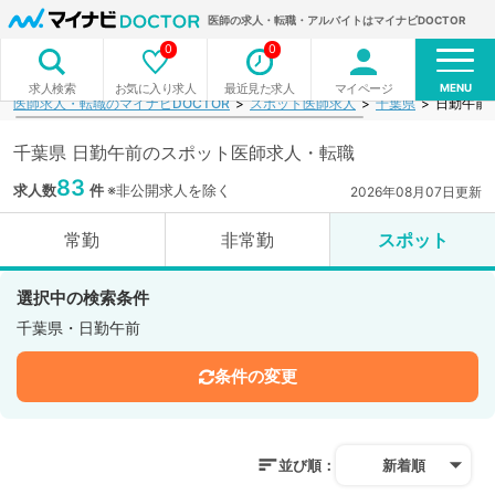
医師の求人・転職・アルバイトはマイナビDOCTOR
0
0
MENU
お気に入り求人
最近見た求人
マイページ
求人検索
医師求人・転職のマイナビDOCTOR
スポット医師求人
千葉県
日勤午前
千葉県 日勤午前のスポット医師求人・転職
83
求人数
件
※非公開求人を除く
2026年08月07日更新
常勤
非常勤
スポット
選択中の検索条件
千葉県・日勤午前
条件の変更
並び順：
新着順