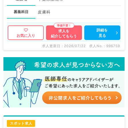
募集科目
皮膚科
詳細を
求人を
見る
お気に入り
紹介してもらう
求人更新日 : 2026/07/22
求人No. : 996759
スポット求人