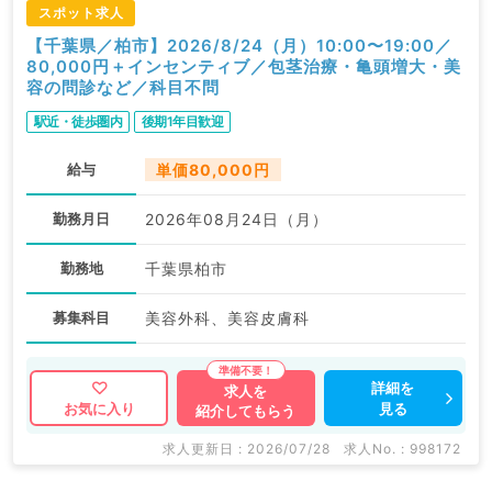
スポット求人
【千葉県／柏市】2026/8/24（月）10:00〜19:00／
80,000円＋インセンティブ／包茎治療・亀頭増大・美
容の問診など／科目不問
駅近・徒歩圏内
後期1年目歓迎
給与
単価80,000円
勤務月日
2026年08月24日（月）
勤務地
千葉県柏市
募集科目
美容外科、美容皮膚科
詳細を
求人を
見る
お気に入り
紹介してもらう
求人更新日 : 2026/07/28
求人No. : 998172