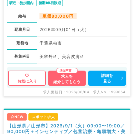
駅近・徒歩圏内
後期1年目歓迎
給与
単価80,000円
勤務月日
2026年09月01日（火）
勤務地
千葉県柏市
募集科目
美容外科、美容皮膚科
詳細を
求人を
見る
お気に入り
紹介してもらう
求人更新日 : 2026/08/04
求人No. : 999854
NEW
スポット求人
【山形県／山形市】2026/9/1（火）09:00〜19:00／
90,000円＋インセンティブ／包茎治療・亀頭増大・美