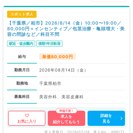
スポット求人
【千葉県／柏市】2026/8/14（金）10:00〜19:00／
80,000円＋インセンティブ／包茎治療・亀頭増大・美
容の問診など／科目不問
駅近・徒歩圏内
後期1年目歓迎
給与
単価80,000円
勤務月日
2026年08月14日（金）
勤務地
千葉県柏市
募集科目
美容外科、美容皮膚科
詳細を
求人を
見る
お気に入り
紹介してもらう
求人更新日 : 2026/07/28
求人No. : 998171