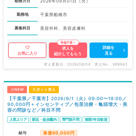
勤務月日
2026年09月01日（火）
勤務地
千葉県船橋市
募集科目
美容外科、美容皮膚科
詳細を
求人を
見る
お気に入り
紹介してもらう
求人更新日 : 2026/08/04
求人No. : 999942
NEW
スポット求人
【千葉県／千葉市】2026/9/1（火）09:00〜19:00／
90,000円＋インセンティブ／包茎治療・亀頭増大・美
容の問診など／科目不問
人気エリア
駅近・徒歩圏内
専門医不問
後期1年目歓迎
給与
単価90,000円