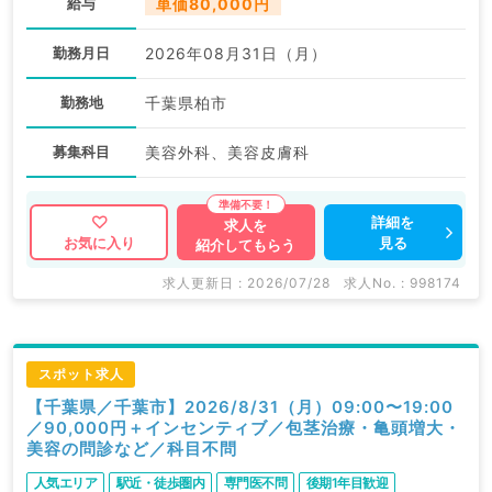
給与
単価80,000円
勤務月日
2026年08月31日（月）
勤務地
千葉県柏市
募集科目
美容外科、美容皮膚科
詳細を
求人を
見る
お気に入り
紹介してもらう
求人更新日 : 2026/07/28
求人No. : 998174
スポット求人
【千葉県／千葉市】2026/8/31（月）09:00〜19:00
／90,000円＋インセンティブ／包茎治療・亀頭増大・
美容の問診など／科目不問
人気エリア
駅近・徒歩圏内
専門医不問
後期1年目歓迎