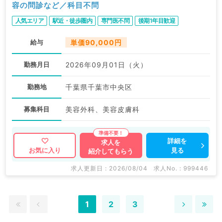
容の問診など／科目不問
人気エリア
駅近・徒歩圏内
専門医不問
後期1年目歓迎
給与
単価90,000円
勤務月日
2026年09月01日（火）
勤務地
千葉県千葉市中央区
募集科目
美容外科、美容皮膚科
詳細を
求人を
見る
お気に入り
紹介してもらう
求人更新日 : 2026/08/04
求人No. : 999446
1
2
3