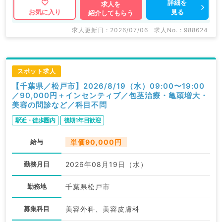
詳細を
求人を
見る
お気に入り
紹介してもらう
求人更新日 : 2026/07/06
求人No. : 988624
スポット求人
【千葉県／松戸市】2026/8/19（水）09:00〜19:00
／90,000円＋インセンティブ／包茎治療・亀頭増大・
美容の問診など／科目不問
駅近・徒歩圏内
後期1年目歓迎
給与
単価90,000円
勤務月日
2026年08月19日（水）
勤務地
千葉県松戸市
募集科目
美容外科、美容皮膚科