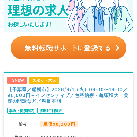
NEW
スポット求人
【千葉県／船橋市】2026/9/1（火）09:00〜19:00／
90,000円＋インセンティブ／包茎治療・亀頭増大・美
容の問診など／科目不問
駅近・徒歩圏内
後期1年目歓迎
給与
単価90,000円