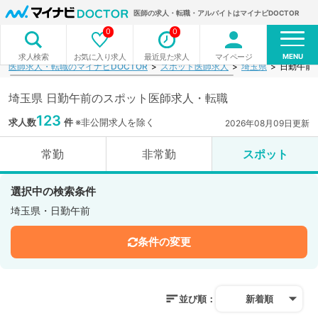
医師の求人・転職・アルバイトはマイナビDOCTOR
0
0
MENU
お気に入り求人
最近見た求人
マイページ
求人検索
医師求人・転職のマイナビDOCTOR
スポット医師求人
埼玉県
日勤午前
埼玉県 日勤午前のスポット医師求人・転職
123
求人数
件
※非公開求人を除く
2026年08月09日更新
常勤
非常勤
スポット
選択中の検索条件
埼玉県・日勤午前
条件の変更
並び順：
新着順