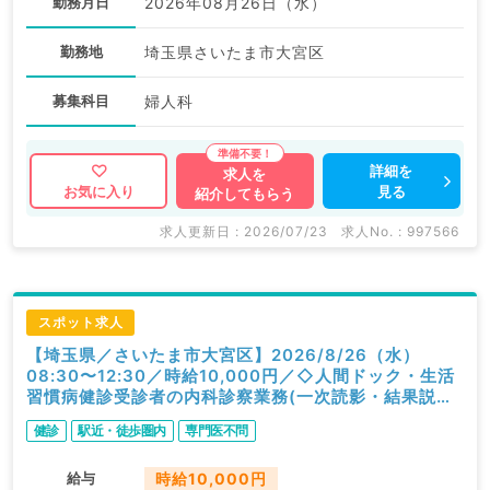
勤務月日
2026年08月26日（水）
勤務地
埼玉県さいたま市大宮区
募集科目
婦人科
詳細を
求人を
見る
お気に入り
紹介してもらう
求人更新日 : 2026/07/23
求人No. : 997566
スポット求人
【埼玉県／さいたま市大宮区】2026/8/26（水）
08:30〜12:30／時給10,000円／◇人間ドック・生活
習慣病健診受診者の内科診察業務(一次読影・結果説明
含む)◇／内科
健診
駅近・徒歩圏内
専門医不問
給与
時給10,000円