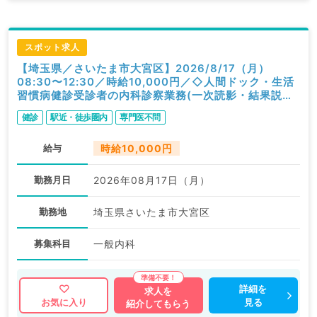
スポット求人
【埼玉県／さいたま市大宮区】2026/8/17（月）
08:30〜12:30／時給10,000円／◇人間ドック・生活
習慣病健診受診者の内科診察業務(一次読影・結果説明
含む)◇／内科
健診
駅近・徒歩圏内
専門医不問
給与
時給10,000円
勤務月日
2026年08月17日（月）
勤務地
埼玉県さいたま市大宮区
募集科目
一般内科
詳細を
求人を
見る
お気に入り
紹介してもらう