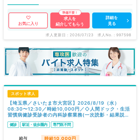
詳細を
求人を
見る
お気に入り
紹介してもらう
求人更新日 : 2026/07/23
求人No. : 997598
スポット求人
【埼玉県／さいたま市大宮区】2026/8/19（水）
08:30〜12:30／時給10,000円／◇人間ドック・生活
習慣病健診受診者の内科診察業務(一次読影・結果説明
含む)◇／内科
健診
駅近・徒歩圏内
専門医不問
給与
時給10,000円