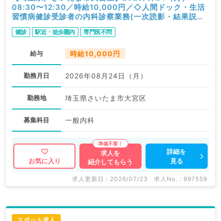
08:30〜12:30／時給10,000円／◇人間ドック・生活
習慣病健診受診者の内科診察業務(一次読影・結果説明
含む)◇／内科
健診
駅近・徒歩圏内
専門医不問
給与
時給10,000円
勤務月日
2026年08月24日（月）
勤務地
埼玉県さいたま市大宮区
募集科目
一般内科
詳細を
求人を
見る
お気に入り
紹介してもらう
求人更新日 : 2026/07/23
求人No. : 997559
スポット求人