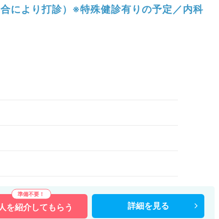
合により打診）※特殊健診有りの予定／内科
）
詳細を
見る
人を
紹介してもらう