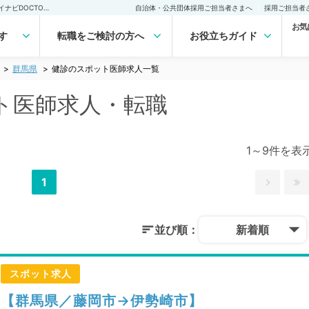
群馬県 健診のスポット医師求人｜医師の求人・転職・アルバイトは【マイナビDOCTOR】
自治体・公共団体採用ご担当者さまへ
採用ご担当者
お気
す
転職をご検討の方へ
お役立ちガイド
群馬県
健診のスポット医師求人一覧
ト医師求人・転職
1～9件を表
1
並び順：
新着順
スポット求人
【群馬県／藤岡市→伊勢崎市】