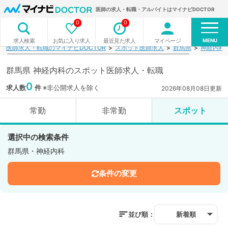
医師の求人・転職・アルバイトはマイナビDOCTOR
0
0
MENU
お気に入り求人
最近見た求人
マイページ
求人検索
医師求人・転職のマイナビDOCTOR
スポット医師求人
群馬県
神経内科
群馬県 神経内科のスポット医師求人・転職
0
求人数
件
※非公開求人を除く
2026年08月08日更新
常勤
非常勤
スポット
選択中の検索条件
群馬県・神経内科
条件の変更
並び順：
新着順