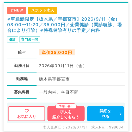
NEW
スポット求人
※車通勤限定【栃木県／宇都宮市】2026/9/11（金）
08:00〜11:20／35,000円／企業健診（問診聴診、場
合により打診）※特殊健診有りの予定／内科
健診
専門医不問
給与
単価35,000円
勤務月日
2026年09月11日（金）
勤務地
栃木県宇都宮市
募集科目
一般内科、科目不問
詳細を
求人を
見る
お気に入り
紹介してもらう
求人更新日 : 2026/07/31
求人No. : 998634