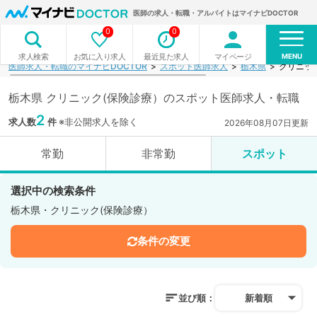
医師の求人・転職・アルバイトはマイナビDOCTOR
0
0
MENU
お気に入り求人
最近見た求人
マイページ
求人検索
医師求人・転職のマイナビDOCTOR
スポット医師求人
栃木県
クリニッ
栃木県 クリニック(保険診療）のスポット医師求人・転職
2
求人数
件
※非公開求人を除く
2026年08月07日更新
常勤
非常勤
スポット
選択中の検索条件
栃木県・クリニック(保険診療）
条件の変更
並び順：
新着順