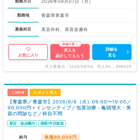
勤務月日
2026年09月07日（月）
勤務地
青森県青森市
募集科目
美容外科、美容皮膚科
詳細を
求人を
見る
お気に入り
紹介してもらう
求人更新日 : 2026/08/04
求人No. : 999429
NEW
スポット求人
【青森県／青森市】2026/9/8（火）09:00〜19:00／
90,000円＋インセンティブ／包茎治療・亀頭増大・美
容の問診など／科目不問
駅近・徒歩圏内
後期1年目歓迎
給与
単価90,000円