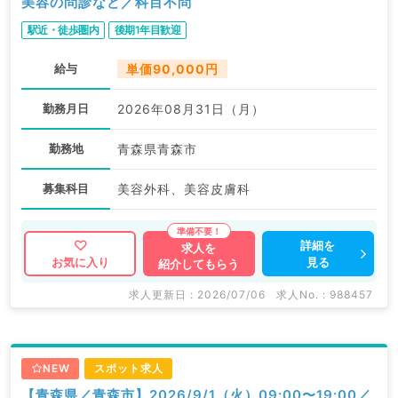
美容の問診など／科目不問
駅近・徒歩圏内
後期1年目歓迎
給与
単価90,000円
勤務月日
2026年08月31日（月）
勤務地
青森県青森市
募集科目
美容外科、美容皮膚科
詳細を
求人を
見る
お気に入り
紹介してもらう
求人更新日 : 2026/07/06
求人No. : 988457
NEW
スポット求人
【青森県／青森市】2026/9/1（火）09:00〜19:00／