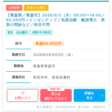
NEW
スポット求人
【青森県／青森市】2026/9/3（木）09:00〜19:00／
90,000円＋インセンティブ／包茎治療・亀頭増大・美
容の問診など／科目不問
駅近・徒歩圏内
後期1年目歓迎
給与
単価90,000円
勤務月日
2026年09月03日（木）
勤務地
青森県青森市
募集科目
美容外科、美容皮膚科
詳細を
求人を
見る
お気に入り
紹介してもらう
求人更新日 : 2026/08/04
求人No. : 999419