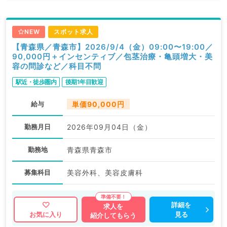
NEW
スポット求人
【青森県／青森市】2026/9/4（金）09:00〜19:00／
90,000円＋インセンティブ／包茎治療・亀頭増大・美
容の問診など／科目不問
駅近・徒歩圏内
後期1年目歓迎
給与
単価90,000円
勤務月日
2026年09月04日（金）
勤務地
青森県青森市
募集科目
美容外科、美容皮膚科
詳細を
求人を
見る
お気に入り
紹介してもらう