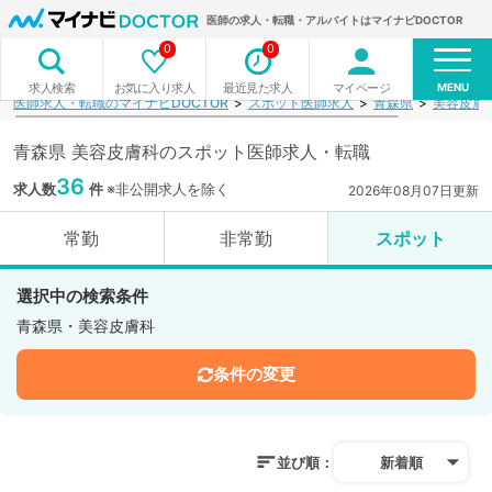
医師の求人・転職・アルバイトはマイナビDOCTOR
0
0
MENU
お気に入り求人
最近見た求人
マイページ
求人検索
医師求人・転職のマイナビDOCTOR
スポット医師求人
青森県
美容皮膚
青森県 美容皮膚科のスポット医師求人・転職
36
求人数
件
※非公開求人を除く
2026年08月07日更新
常勤
非常勤
スポット
選択中の検索条件
青森県・美容皮膚科
条件の変更
並び順：
新着順