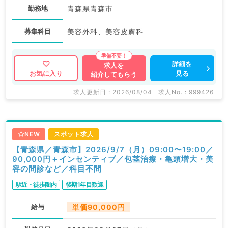
勤務地
青森県青森市
募集科目
美容外科、美容皮膚科
詳細を
求人を
見る
お気に入り
紹介してもらう
求人更新日 : 2026/08/04
求人No. : 999426
NEW
スポット求人
【青森県／青森市】2026/9/7（月）09:00〜19:00／
90,000円＋インセンティブ／包茎治療・亀頭増大・美
容の問診など／科目不問
駅近・徒歩圏内
後期1年目歓迎
給与
単価90,000円