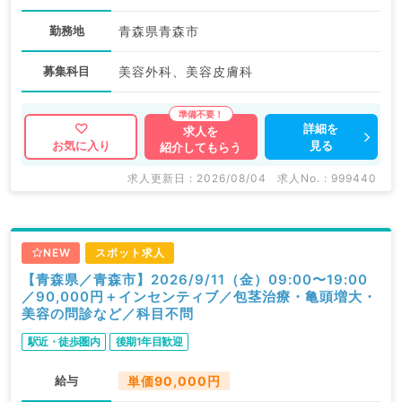
勤務地
青森県青森市
募集科目
美容外科、美容皮膚科
詳細を
求人を
見る
お気に入り
紹介してもらう
求人更新日 : 2026/08/04
求人No. : 999440
NEW
スポット求人
【青森県／青森市】2026/9/11（金）09:00〜19:00
／90,000円＋インセンティブ／包茎治療・亀頭増大・
美容の問診など／科目不問
駅近・徒歩圏内
後期1年目歓迎
給与
単価90,000円