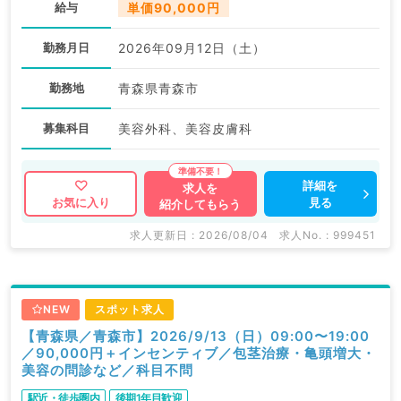
給与
単価90,000円
勤務月日
2026年09月12日（土）
勤務地
青森県青森市
募集科目
美容外科、美容皮膚科
詳細を
求人を
見る
お気に入り
紹介してもらう
求人更新日 : 2026/08/04
求人No. : 999451
NEW
スポット求人
【青森県／青森市】2026/9/13（日）09:00〜19:00
／90,000円＋インセンティブ／包茎治療・亀頭増大・
美容の問診など／科目不問
駅近・徒歩圏内
後期1年目歓迎