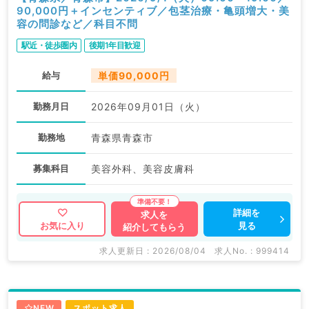
90,000円＋インセンティブ／包茎治療・亀頭増大・美
容の問診など／科目不問
駅近・徒歩圏内
後期1年目歓迎
給与
単価90,000円
勤務月日
2026年09月01日（火）
勤務地
青森県青森市
募集科目
美容外科、美容皮膚科
詳細を
求人を
見る
お気に入り
紹介してもらう
求人更新日 : 2026/08/04
求人No. : 999414
NEW
スポット求人