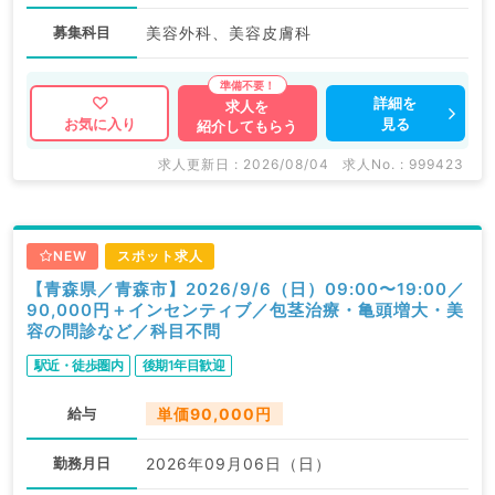
募集科目
美容外科、美容皮膚科
詳細を
求人を
見る
お気に入り
紹介してもらう
求人更新日 : 2026/08/04
求人No. : 999423
NEW
スポット求人
【青森県／青森市】2026/9/6（日）09:00〜19:00／
90,000円＋インセンティブ／包茎治療・亀頭増大・美
容の問診など／科目不問
駅近・徒歩圏内
後期1年目歓迎
給与
単価90,000円
勤務月日
2026年09月06日（日）