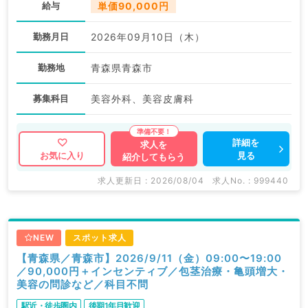
給与
単価90,000円
勤務月日
2026年09月10日（木）
勤務地
青森県青森市
募集科目
美容外科、美容皮膚科
詳細を
求人を
見る
お気に入り
紹介してもらう
求人更新日 : 2026/08/04
求人No. : 999440
NEW
スポット求人
【青森県／青森市】2026/9/11（金）09:00〜19:00
／90,000円＋インセンティブ／包茎治療・亀頭増大・
美容の問診など／科目不問
駅近・徒歩圏内
後期1年目歓迎