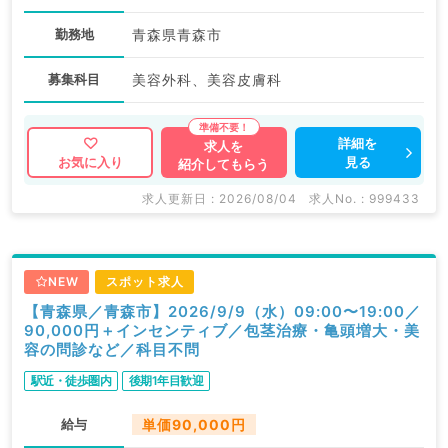
勤務地
青森県青森市
募集科目
美容外科、美容皮膚科
詳細を
求人を
見る
お気に入り
紹介してもらう
求人更新日 : 2026/08/04
求人No. : 999433
NEW
スポット求人
【青森県／青森市】2026/9/9（水）09:00〜19:00／
90,000円＋インセンティブ／包茎治療・亀頭増大・美
容の問診など／科目不問
駅近・徒歩圏内
後期1年目歓迎
給与
単価90,000円