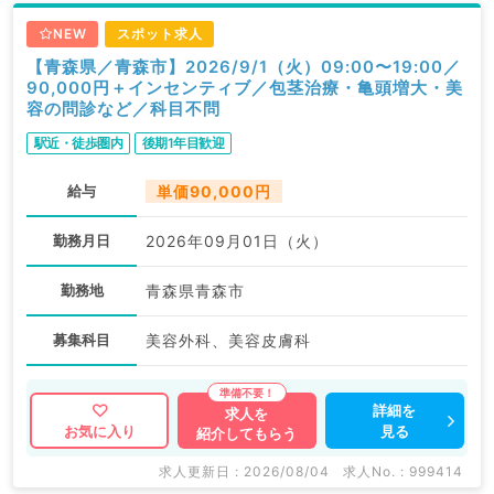
NEW
スポット求人
【青森県／青森市】2026/9/1（火）09:00〜19:00／
90,000円＋インセンティブ／包茎治療・亀頭増大・美
容の問診など／科目不問
駅近・徒歩圏内
後期1年目歓迎
給与
単価90,000円
勤務月日
2026年09月01日（火）
勤務地
青森県青森市
募集科目
美容外科、美容皮膚科
詳細を
求人を
見る
お気に入り
紹介してもらう
求人更新日 : 2026/08/04
求人No. : 999414