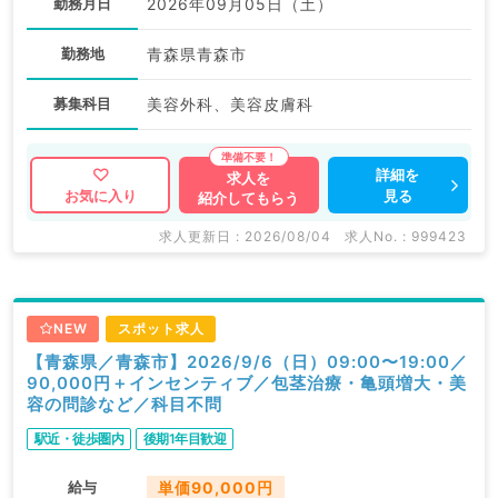
勤務月日
2026年09月05日（土）
勤務地
青森県青森市
募集科目
美容外科、美容皮膚科
詳細を
求人を
見る
お気に入り
紹介してもらう
求人更新日 : 2026/08/04
求人No. : 999423
NEW
スポット求人
【青森県／青森市】2026/9/6（日）09:00〜19:00／
90,000円＋インセンティブ／包茎治療・亀頭増大・美
容の問診など／科目不問
駅近・徒歩圏内
後期1年目歓迎
給与
単価90,000円