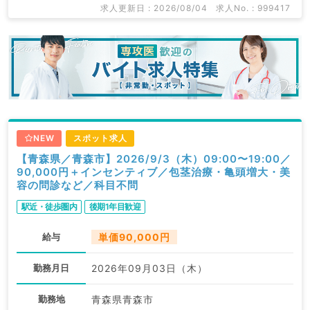
求人更新日 : 2026/08/04
求人No. : 999417
NEW
スポット求人
【青森県／青森市】2026/9/3（木）09:00〜19:00／
90,000円＋インセンティブ／包茎治療・亀頭増大・美
容の問診など／科目不問
駅近・徒歩圏内
後期1年目歓迎
給与
単価90,000円
勤務月日
2026年09月03日（木）
勤務地
青森県青森市