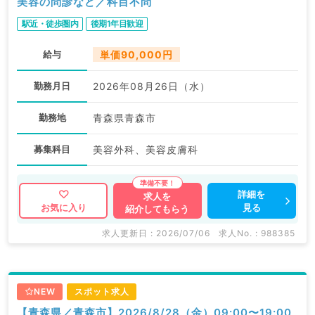
美容の問診など／科目不問
駅近・徒歩圏内
後期1年目歓迎
給与
単価90,000円
勤務月日
2026年08月26日（水）
勤務地
青森県青森市
募集科目
美容外科、美容皮膚科
詳細を
求人を
見る
お気に入り
紹介してもらう
求人更新日 : 2026/07/06
求人No. : 988385
NEW
スポット求人
【青森県／青森市】2026/8/28（金）09:00〜19:00