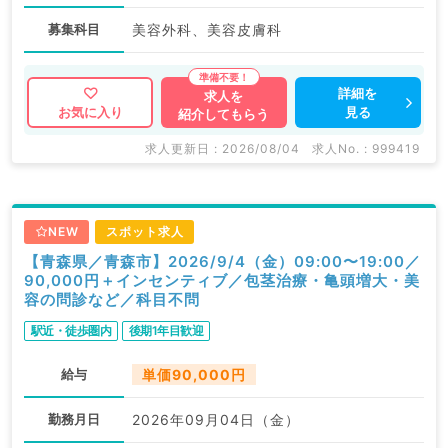
募集科目
美容外科、美容皮膚科
詳細を
求人を
見る
お気に入り
紹介してもらう
求人更新日 : 2026/08/04
求人No. : 999419
NEW
スポット求人
【青森県／青森市】2026/9/4（金）09:00〜19:00／
90,000円＋インセンティブ／包茎治療・亀頭増大・美
容の問診など／科目不問
駅近・徒歩圏内
後期1年目歓迎
給与
単価90,000円
勤務月日
2026年09月04日（金）