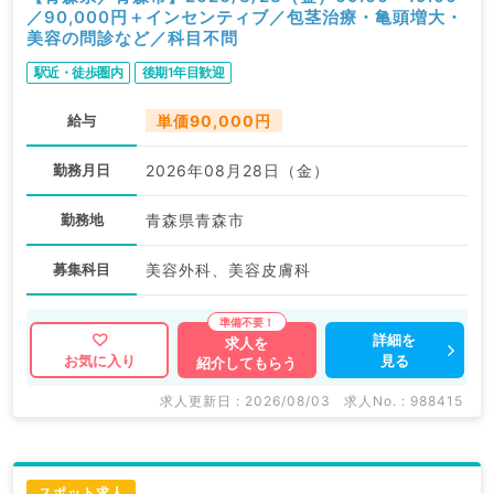
／90,000円＋インセンティブ／包茎治療・亀頭増大・
美容の問診など／科目不問
駅近・徒歩圏内
後期1年目歓迎
給与
単価90,000円
勤務月日
2026年08月28日（金）
勤務地
青森県青森市
募集科目
美容外科、美容皮膚科
詳細を
求人を
見る
お気に入り
紹介してもらう
求人更新日 : 2026/08/03
求人No. : 988415
スポット求人