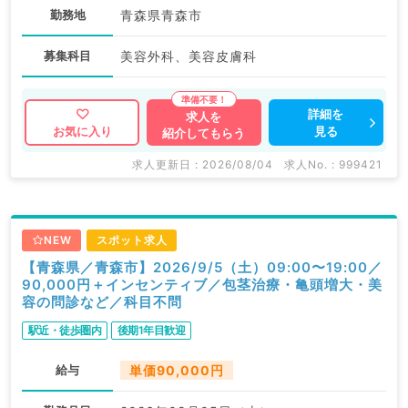
勤務地
青森県青森市
募集科目
美容外科、美容皮膚科
詳細を
求人を
見る
お気に入り
紹介してもらう
求人更新日 : 2026/08/04
求人No. : 999421
NEW
スポット求人
【青森県／青森市】2026/9/5（土）09:00〜19:00／
90,000円＋インセンティブ／包茎治療・亀頭増大・美
容の問診など／科目不問
駅近・徒歩圏内
後期1年目歓迎
給与
単価90,000円