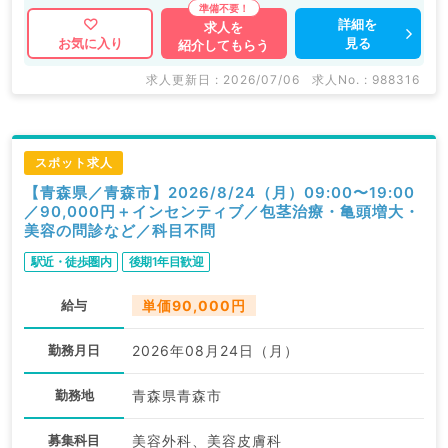
詳細を
求人を
見る
お気に入り
紹介してもらう
求人更新日 : 2026/07/06
求人No. : 988316
スポット求人
【青森県／青森市】2026/8/24（月）09:00〜19:00
／90,000円＋インセンティブ／包茎治療・亀頭増大・
美容の問診など／科目不問
駅近・徒歩圏内
後期1年目歓迎
給与
単価90,000円
勤務月日
2026年08月24日（月）
勤務地
青森県青森市
募集科目
美容外科、美容皮膚科