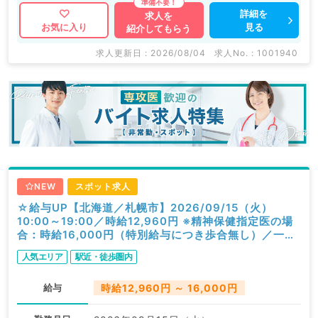
詳細を
求人を
見る
お気に入り
紹介してもらう
求人更新日 : 2026/08/04
求人No. : 1001940
NEW
スポット求人
☆給与UP【北海道／札幌市】2026/09/15（火）
10:00～19:00／時給12,960円 ※精神保健指定医の場
合：時給16,000円（特別給与につき歩合無し）／一般
外来／精神科
人気エリア
駅近・徒歩圏内
給与
時給12,960円 ～ 16,000円