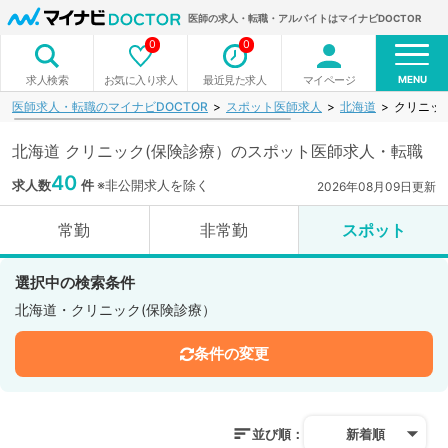
医師の求人・転職・アルバイトはマイナビDOCTOR
0
0
MENU
お気に入り求人
最近見た求人
マイページ
求人検索
医師求人・転職のマイナビDOCTOR
スポット医師求人
北海道
クリニッ
北海道 クリニック(保険診療）のスポット医師求人・転職
40
求人数
件
※非公開求人を除く
2026年08月09日更新
常勤
非常勤
スポット
選択中の検索条件
北海道・クリニック(保険診療）
条件の変更
並び順：
新着順