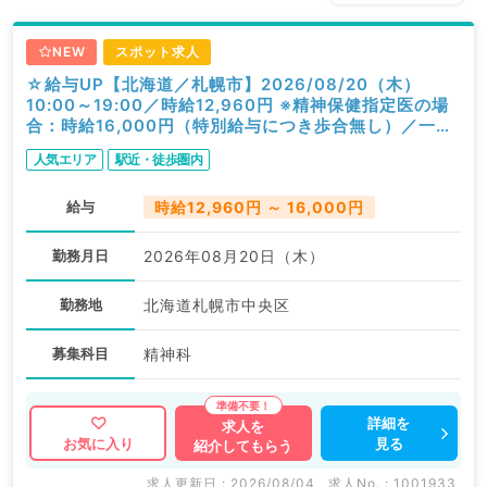
NEW
スポット求人
☆給与UP【北海道／札幌市】2026/08/20（木）
10:00～19:00／時給12,960円 ※精神保健指定医の場
合：時給16,000円（特別給与につき歩合無し）／一般
外来／精神科
人気エリア
駅近・徒歩圏内
給与
時給12,960円 ～ 16,000円
勤務月日
2026年08月20日（木）
勤務地
北海道札幌市中央区
募集科目
精神科
詳細を
求人を
見る
お気に入り
紹介してもらう
求人更新日 : 2026/08/04
求人No. : 1001933