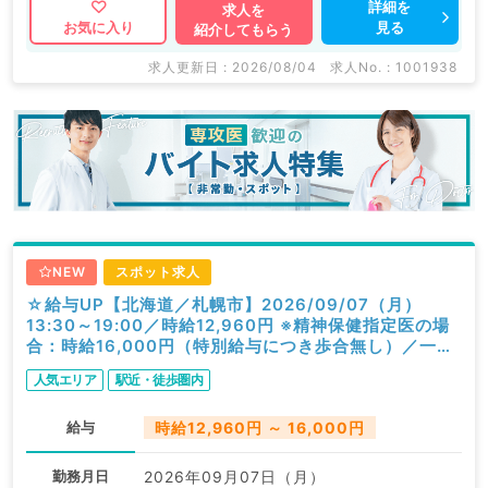
詳細を
求人を
見る
お気に入り
紹介してもらう
求人更新日 : 2026/08/04
求人No. : 1001938
NEW
スポット求人
☆給与UP【北海道／札幌市】2026/09/07（月）
13:30～19:00／時給12,960円 ※精神保健指定医の場
合：時給16,000円（特別給与につき歩合無し）／一般
外来／精神科
人気エリア
駅近・徒歩圏内
給与
時給12,960円 ～ 16,000円
勤務月日
2026年09月07日（月）