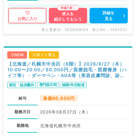
詳細を
求人を
見る
お気に入り
紹介してもらう
求人更新日 : 2026/08/04
求人No. : 1001237
NEW
スポット求人
【北海道／札幌市中央区（8階）】2026/8/27（木）
10:00〜20:00／90,000円／医療脱毛・医療痩身（ハ
イフ等）・ダーマペン・AGA等（美容皮膚問診、診
察）／科目不問
駅近・徒歩圏内
専門医不問
後期1年目歓迎
給与
単価90,000円
勤務月日
2026年08月27日（木）
勤務地
北海道札幌市中央区