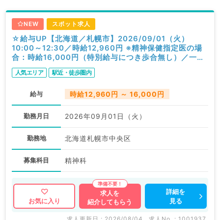
NEW
スポット求人
☆給与UP【北海道／札幌市】2026/09/01（火）
10:00～12:30／時給12,960円 ※精神保健指定医の場
合：時給16,000円（特別給与につき歩合無し）／一般
外来／精神科
人気エリア
駅近・徒歩圏内
給与
時給12,960円 ～ 16,000円
勤務月日
2026年09月01日（火）
勤務地
北海道札幌市中央区
募集科目
精神科
詳細を
求人を
見る
お気に入り
紹介してもらう
求人更新日 : 2026/08/04
求人No. : 1001937