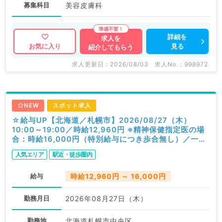
募集科目
美容皮膚科
詳細を
求人を
見る
お気に入り
紹介してもらう
求人更新日 : 2026/08/03
求人No. : 998972
NEW
スポット求人
☆給与UP【北海道／札幌市】2026/08/27（木）
10:00～19:00／時給12,960円 ※精神保健指定医の場
合：時給16,000円（特別給与につき歩合無し）／一般
外来／精神科
人気エリア
駅近・徒歩圏内
給与
時給12,960円 ～ 16,000円
勤務月日
2026年08月27日（木）
勤務地
北海道札幌市中央区