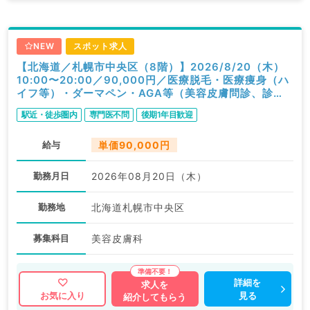
NEW
スポット求人
【北海道／札幌市中央区（8階）】2026/8/20（木）
10:00〜20:00／90,000円／医療脱毛・医療痩身（ハ
イフ等）・ダーマペン・AGA等（美容皮膚問診、診
察）／科目不問
駅近・徒歩圏内
専門医不問
後期1年目歓迎
給与
単価90,000円
勤務月日
2026年08月20日（木）
勤務地
北海道札幌市中央区
募集科目
美容皮膚科
詳細を
求人を
見る
お気に入り
紹介してもらう