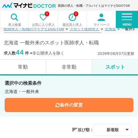
医師の求人・転職・アルバイトはマイナビDOCTOR
0
0
MENU
お気に入り求人
最近見た求人
マイページ
求人検索
医師求人・転職のマイナビDOCTOR
スポット医師求人
北海道
一般外来
北海道 一般外来のスポット医師求人・転職
44
求人数
件
※非公開求人を除く
2026年08月07日更新
常勤
非常勤
スポット
選択中の検索条件
北海道・一般外来
条件の変更
並び順：
新着順