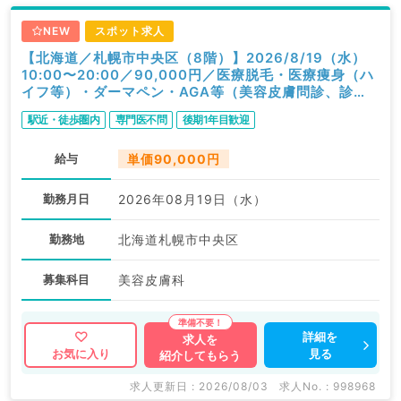
NEW
スポット求人
【北海道／札幌市中央区（8階）】2026/8/19（水）
10:00〜20:00／90,000円／医療脱毛・医療痩身（ハ
イフ等）・ダーマペン・AGA等（美容皮膚問診、診
察）／科目不問
駅近・徒歩圏内
専門医不問
後期1年目歓迎
給与
単価90,000円
勤務月日
2026年08月19日（水）
勤務地
北海道札幌市中央区
募集科目
美容皮膚科
詳細を
求人を
見る
お気に入り
紹介してもらう
求人更新日 : 2026/08/03
求人No. : 998968