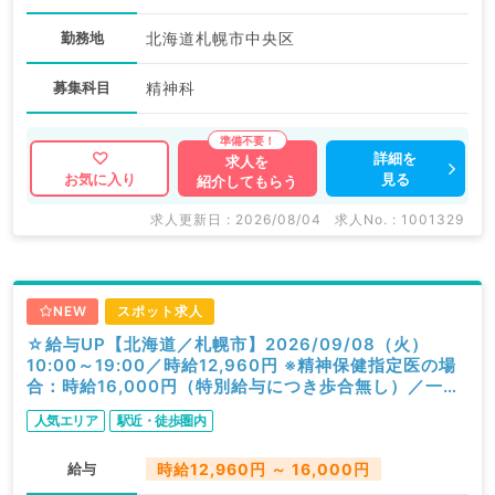
勤務地
北海道札幌市中央区
募集科目
精神科
詳細を
求人を
見る
お気に入り
紹介してもらう
求人更新日 : 2026/08/04
求人No. : 1001329
NEW
スポット求人
☆給与UP【北海道／札幌市】2026/09/08（火）
10:00～19:00／時給12,960円 ※精神保健指定医の場
合：時給16,000円（特別給与につき歩合無し）／一般
外来／精神科
人気エリア
駅近・徒歩圏内
給与
時給12,960円 ～ 16,000円