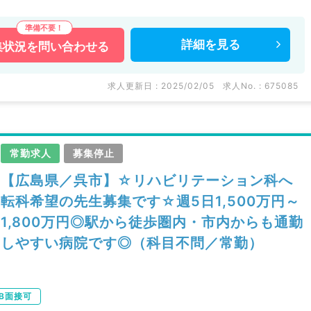
円・条件等は最大限考慮◎しっかり稼ぎたい先生にもおススメです。
詳細を
見る
集状況を
問い合わせる
などの医療機関求人はもちろんのこと、
多数扱っています。
い。
求人更新日 : 2025/02/05
求人No. : 675085
常勤求人
募集停止
【広島県／呉市】☆リハビリテーション科へ
転科希望の先生募集です☆週5日1,500万円～
1,800万円◎駅から徒歩圏内・市内からも通勤
しやすい病院です◎（科目不問／常勤）
B面接可