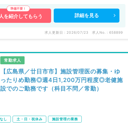
詳細を
見る
人を
紹介してもらう
求人更新日 : 2026/07/23
求人No. : 658899
常勤求人
【広島県／廿日市市】施設管理医の募集・ゆ
ったりめ勤務◎週4日1,200万円程度◎老健施
設でのご勤務です（科目不問／常勤）
なし
土・日・祝休み
施設管理の業務