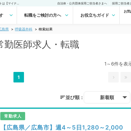
広島県 呼吸器外科の常勤医師求人・転職｜医師の求人・転職・アルバイトは【マイナビDOCTOR】
自治体・公共団体採用ご担当者さまへ
採用ご担当者
お気
す
転職をご検討の方へ
お役立ちガイド
広島県
呼吸器外科
検索結果
常勤医師求人・転職
1～6件を表
1
並び順：
新着順
常勤求人
【広島県／広島市】週4～5日1,280～2,000