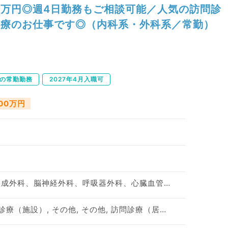
万円◎週4日勤務もご相談可能／人気の訪問診
療のお仕事です◎（内科系・外科系／常勤）
下の常勤勤務
2027年4月入職可
000万円
神経内科、整形外科、形成外科、脳神経外科、呼吸器外科、心臓血管外科、泌尿器科、一般内科、循環器内科、呼吸器内科、消化器内科、内分泌・代謝内科、腎臓内科、老年内科、血液内科、外科系全般、一般外科、消化器外科、乳腺外科、膠原病科、大腸・肛門外科
訪問診療（居宅）, 訪問診療（施設）, その他, その他, 訪問診療（居宅）, 訪問診療（施設）