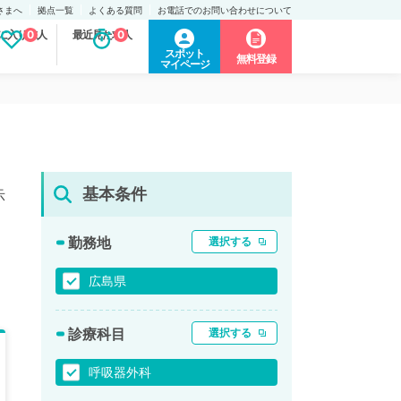
さまへ
拠点一覧
よくある質問
お電話でのお問い合わせについて
に入り求人
0
最近見た求人
0
スポット
無料登録
マイページ
基本条件
示
勤務地
選択する
広島県
診療科目
選択する
呼吸器外科