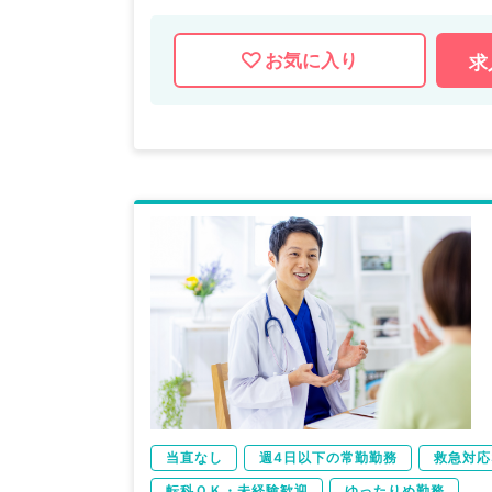
お気に入り
求
当直なし
週4日以下の常勤勤務
救急対応
転科ＯＫ・未経験歓迎
ゆったりめ勤務