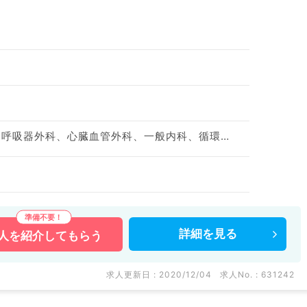
整形外科、脳神経外科、呼吸器外科、心臓血管外科、一般内科、循環器内科、呼吸器内科、消化器内科、内分泌・代謝内科、腎臓内科、外科系全般、一般外科、消化器外科
詳細を
見る
人を
紹介してもらう
求人更新日 : 2020/12/04
求人No. : 631242