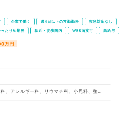
ア
企業で働く
週4日以下の常勤勤務
救急対応なし
ゆったりめ勤務
駅近・徒歩圏内
WEB面接可
高給与
400万円
神経内科、精神科、神経科、アレルギー科、リウマチ科、小児科、整形外科、形成外科、美容外科、脳神経外科、呼吸器外科、心臓血管外科、小児外科、皮膚科、泌尿器科、産婦人科、産科、婦人科、眼科、耳鼻咽喉科、気管食道科、放射線科、リハビリテーション科、麻酔科、ペインクリニック、人工透析科、緩和ケア科、一般内科、循環器内科、呼吸器内科、消化器内科、内分泌・代謝内科、腎臓内科、老年内科、血液内科、外科系全般、一般外科、消化器外科、乳腺外科、総合診療科、美容皮膚科、健診・人間ドック、救急科・ＩＣＵ、病理科、基礎医学系、膠原病科、スポーツ整形外科、大腸・肛門外科、その他、産業医、科目不問