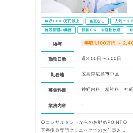
年収1,800万円以上
当直なし
人気エリ
施設管理の業務
転科ＯＫ・未経験歓迎
年収1,100万円 ～ 2,
給与
週3.00日〜5.00日
勤務日数
広島県広島市中区
勤務地
募集科目
-
業務内容
◇コンサルタントからのお勧めPOINT◇
医療痩身専門クリニックでのお仕事♪