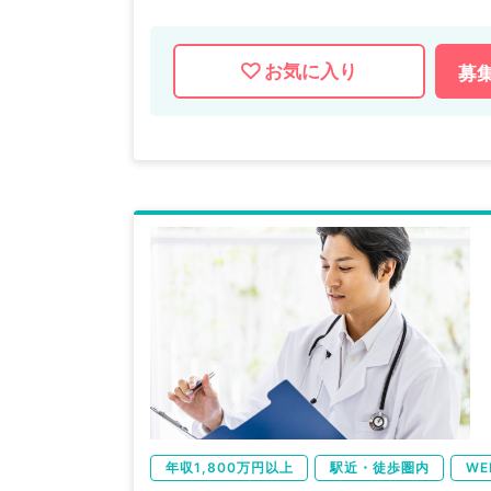
週3～5日年収1,400万円～2,800万
お気に入り
募
マイナビDOCTORでは病院やクリニック
掲載情報以外にも産業医等の企業系求人も
求人内容の詳細等はお気軽にお問合せ下さ
年収1,800万円以上
駅近・徒歩圏内
WE