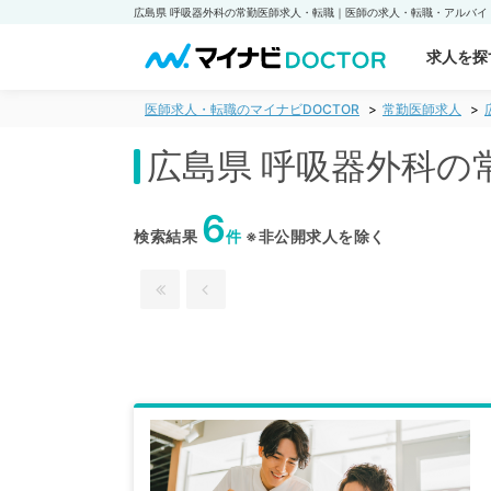
求人を探
医師求人・転職のマイナビDOCTOR
常勤医師求人
広島県 呼吸器外科の
6
検索結果
件
※非公開求人を除く