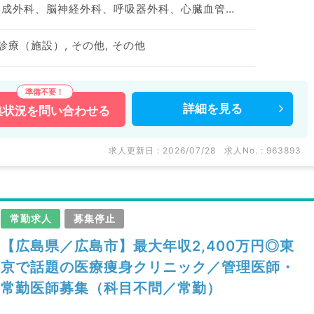
神経内科、整形外科、形成外科、脳神経外科、呼吸器外科、心臓血管外科、泌尿器科、一般内科、循環器内科、呼吸器内科、消化器内科、内分泌・代謝内科、腎臓内科、老年内科、血液内科、外科系全般、一般外科、消化器外科、乳腺外科、膠原病科、大腸・肛門外科
診療（施設）, その他, その他
詳細を
見る
集状況を
問い合わせる
求人更新日 : 2026/07/28
求人No. : 963893
常勤求人
募集停止
【広島県／広島市】最大年収2,400万円◎東
京で話題の医療痩身クリニック／管理医師・
常勤医師募集（科目不問／常勤）