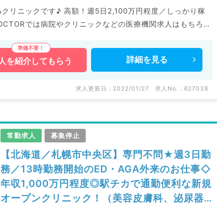
Aクリニックです♪ 高額！週5日2,100万円程度／しっかり稼
系求人も多数扱っています。 求人内容の詳細等はお気軽にお
詳細を
見る
人を
紹介してもらう
求人更新日 : 2022/01/27
求人No. : 627038
常勤求人
募集停止
【北海道／札幌市中央区】専門不問★週3日勤
務／13時勤務開始のED・AGA外来のお仕事◇
年収1,000万円程度◎駅チカで通勤便利な新規
オープンクリニック！（美容皮膚科、泌尿器
科／常勤）