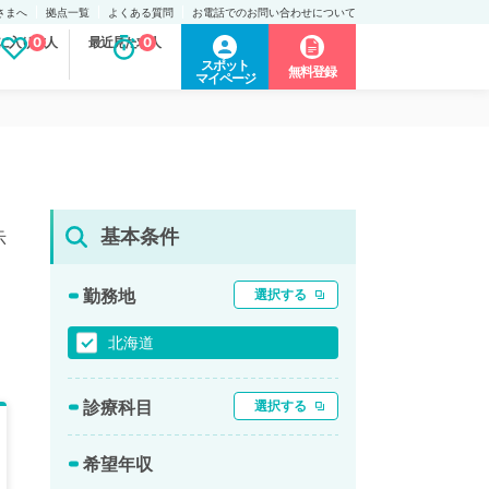
さまへ
拠点一覧
よくある質問
お電話でのお問い合わせについて
に入り求人
0
最近見た求人
0
スポット
無料登録
マイページ
基本条件
示
勤務地
選択する
北海道
診療科目
選択する
希望年収