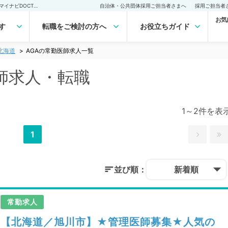
北海道 AGAの常勤医師求人・転職｜医師の求人・転職・アルバイトは【マイナビDOCTOR】
自治体・公共団体採用ご担当者さまへ
採用ご担当者
お気
す
転職をご検討の方へ
お役立ちガイド
北海道
AGAの常勤医師求人一覧
医師求人・転職
1～2件を表
1
並び順：
新着順
常勤求人
【北海道／旭川市】★管理医師募集★人気の