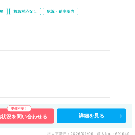
務
救急対応なし
駅近・徒歩圏内
詳細を
見る
集状況を
問い合わせる
求人更新日 : 2026/01/09
求人No. : 691949