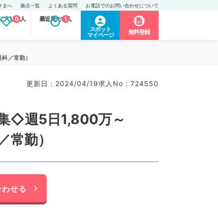
さまへ
拠点一覧
よくある質問
お電話でのお問い合わせについて
に入り求人
0
最近見た求人
1
スポット
無料登録
マイページ
眼科／常勤）
更新日 : 2024/04/19
求人No : 724550
週5日1,800万～
／常勤）
合わせる