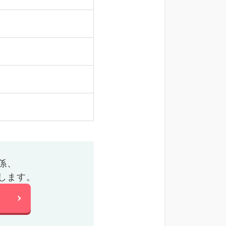
係、
します。