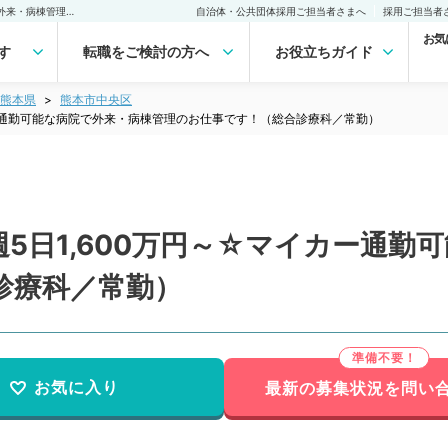
【熊本県／熊本市南区】週5日1,600万円～☆マイカー通勤可能な病院で外来・病棟管理のお仕事です！（総合診療科／常勤）の転職・求人｜医師の求人・転職・アルバイトは【マイナビDOCTOR】
自治体・公共団体採用ご担当者さまへ
採用ご担当者
お気
す
転職をご検討の方へ
お役立ちガイド
熊本県
熊本市中央区
カー通勤可能な病院で外来・病棟管理のお仕事です！（総合診療科／常勤）
5日1,600万円～☆マイカー通勤
診療科／常勤）
お気に入り
最新の募集状況を問い