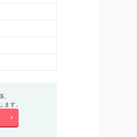
係、
します。