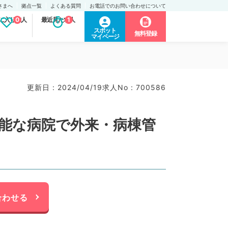
さまへ
拠点一覧
よくある質問
お電話でのお問い合わせについて
に入り求人
0
最近見た求人
1
スポット
無料登録
マイページ
更新日 : 2024/04/19
求人No : 700586
可能な病院で外来・病棟管
合わせる