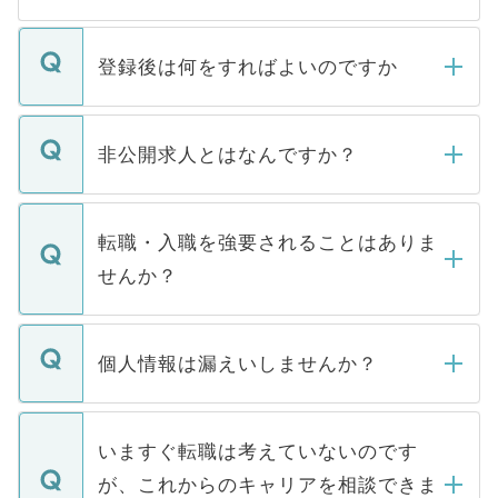
登録後は何をすればよいのですか
ご登録いただきましたら、弊社担当者がご
登録内容を確認し、その後メールもしくは
非公開求人とはなんですか？
お電話にて次のステップのご案内をいたし
ます。通常、5営業日以内にはご連絡をせて
マイナビDOCTORで取り扱っている求人の
いただきますので、しばらくお待ちくださ
うち約3割は、Webサイトからご覧いただ
転職・入職を強要されることはありま
い。
けない「非公開求人」です。非公開求人は
せんか？
下記の理由によって、一般には公開してい
ません。
転職・入職を強要することは一切ありませ
ん。また、仮に応募先から内定をいただい
個人情報は漏えいしませんか？
■応募殺到を避けるため 人気のある医療機
たとしても、ご本人が納得しない限り、内
関を公にしてしまうと、応募が殺到する場
定を承諾する必要はありません。内定先へ
個人情報が漏えいすることはありませんの
合があります。 選考を効率よく行うため
の辞退の連絡はキャリアパートナーが行い
で、ご安心ください。当サイトからの登録
いますぐ転職は考えていないのです
に、医療機関が求める条件に合った人材の
ますので、ご安心ください。
などで収集したご登録者様の個人情報は、
が、これからのキャリアを相談できま
みを人材紹介会社に依頼するケースが増え