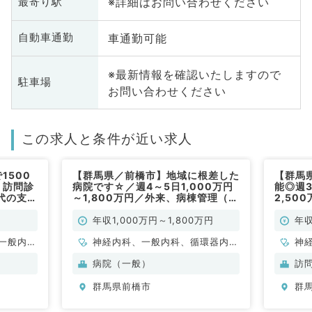
※詳細はお問い合わせください
最寄り駅
車通勤可能
自動車通勤
※最新情報を確認いたしますので
駐車場
お問い合わせください
この求人と条件が近い求人
1500
【群馬県／前橋市】地域に根差した
【群馬
！訪問診
病院です☆／週4～5日1,000万円
能◎週3
代の支給
～1,800万円／外来、病棟管理（内
2,50
科系／常勤）
外来の
勤）
年収1,000万円～1,800万円
年収
一般内
神経内科、一般内科、循環器内
神
般、一般
科、呼吸器内科、消化器内科、内
科
病院（一般）
訪
分泌・代謝内科、腎臓内科、老年
分
群馬県前橋市
群
内科、血液内科、膠原病科
内