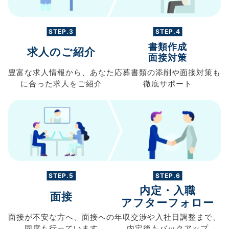
STEP.3
STEP.4
書類作成
求人のご紹介
面接対策
豊富な求人情報から、
あなた
応募書類の
添削や面接対策も
に合った求人を
ご紹介
徹底サポート
STEP.5
STEP.6
内定・入職
面接
アフターフォロー
面接が不安な方へ、
面接への
年収交渉や
入社日調整まで、
同席も
行っています
内定後もバックアップ