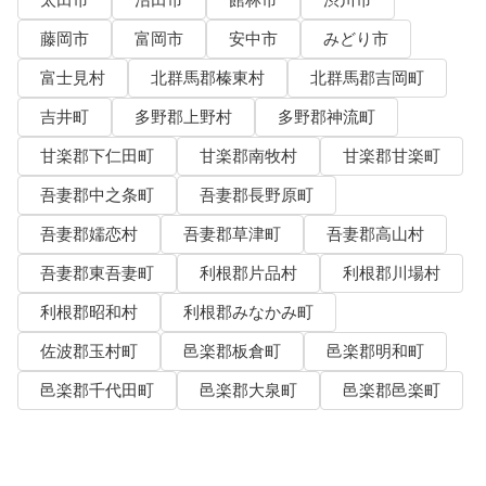
藤岡市
富岡市
安中市
みどり市
富士見村
北群馬郡榛東村
北群馬郡吉岡町
吉井町
多野郡上野村
多野郡神流町
甘楽郡下仁田町
甘楽郡南牧村
甘楽郡甘楽町
吾妻郡中之条町
吾妻郡長野原町
吾妻郡嬬恋村
吾妻郡草津町
吾妻郡高山村
吾妻郡東吾妻町
利根郡片品村
利根郡川場村
利根郡昭和村
利根郡みなかみ町
佐波郡玉村町
邑楽郡板倉町
邑楽郡明和町
邑楽郡千代田町
邑楽郡大泉町
邑楽郡邑楽町