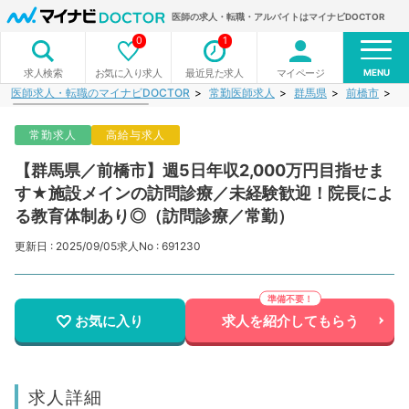
医師の求人・転職・アルバイトはマイナビDOCTOR
0
1
MENU
お気に入り求人
最近見た求人
マイページ
求人検索
医師求人・転職のマイナビDOCTOR
常勤医師求人
群馬県
前橋市
【
常勤求人
高給与求人
【群馬県／前橋市】週5日年収2,000万円目指せま
す★施設メインの訪問診療／未経験歓迎！院長によ
る教育体制あり◎（訪問診療／常勤）
更新日 : 2025/09/05
求人No : 691230
お気に入り
求人を紹介してもらう
求人詳細