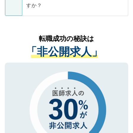
ご本人のキャリアアップおよび転職活動の
ています。
すか？
支援を目的に使用いたします。お預かりし
ているすべての個人データはご本人の許可
お気軽にご相談ください。先生専任のキャ
なく、医療機関側に開示したり、第三者に
リアパートナーが将来のご希望などをおう
提供することは一切ありません。また弊社
かがいして、現在の医療機関の状況や紹介
転職成功の秘訣は
は、個人情報の取り扱いについての厳密な
経験をまじえながら、適切なアドバイスを
管理基準を満たした事業者のみに付与され
「非公開求人」
させていただきます。すぐにご転職をされ
る、プライバシーマークを取得済みです。
ない方には、長期的なサポートが可能です
ご登録いただいた個人情報は、SSL（デー
ので、まずはご登録ください。
タ暗号化）によって保護されていますの
で、機密保持に関してもご安心ください。