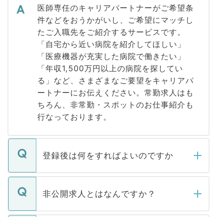
医師専任のキャリアパートナーがご希望条
件などをおうかがいし、ご希望にマッチし
たご入職先をご紹介するサービスです。
「自宅から近い病院を紹介してほしい」
「医療機器が充実した病院で働きたい」
「年収1,500万円以上の病院を探してい
る」など、さまざまなご要望をキャリアパ
ートナーにお伝えください。常勤求人はも
ちろん、非常勤・スポットのお仕事紹介も
行なっております。
登録後は何をすればよいのですか
ご登録いただきましたら、弊社担当者がご
登録内容を確認し、その後メールもしくは
非公開求人とはなんですか？
お電話にて次のステップのご案内をいたし
ます。通常、5営業日以内にはご連絡をせて