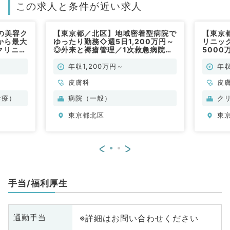
この求人と条件が近い求人
の美容ク
【東京都／北区】地域密着型病院で
【東京
から最大
ゆったり勤務◇週5日1,200万円～
リニック
クリニッ
◎外来と褥瘡管理／1次救急病院で
500
験の先生
す（皮膚科／常勤）
クでの
）
も歓迎
年収1,200万円～
年収
皮膚科
皮
診療）
病院（一般）
ク
東京都北区
東
<
>
手当/福利厚生
※詳細はお問い合わせください
通勤手当