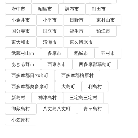
府中市
昭島市
調布市
町田市
小金井市
小平市
日野市
東村山市
国分寺市
国立市
福生市
狛江市
東大和市
清瀬市
東久留米市
武蔵村山市
多摩市
稲城市
羽村市
あきる野市
西東京市
西多摩郡瑞穂町
西多摩郡日の出町
西多摩郡檜原村
西多摩郡奥多摩町
大島町
利島村
新島村
神津島村
三宅島三宅村
御蔵島村
八丈島八丈町
青ヶ島村
小笠原村