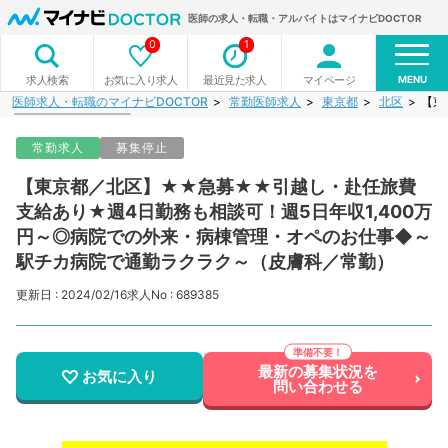
医師の求人・転職・アルバイトはマイナビDOCTOR
0
1
MENU
お気に入り求人
最近見た求人
マイページ
求人検索
医師求人・転職のマイナビDOCTOR
常勤医師求人
東京都
北区
【東
常勤求人
募集停止
【東京都／北区】★★急募★★引越し・赴任旅費
支給あり★週4日勤務も相談可！週5日年収1,400万
円～◎病院での外来・病棟管理・オペのお仕事◆～
駅チカ病院で通勤ラクラク～（皮膚科／常勤）
更新日 : 2024/02/16
求人No : 689385
最新の募集状況を
お気に入り
問い合わせる