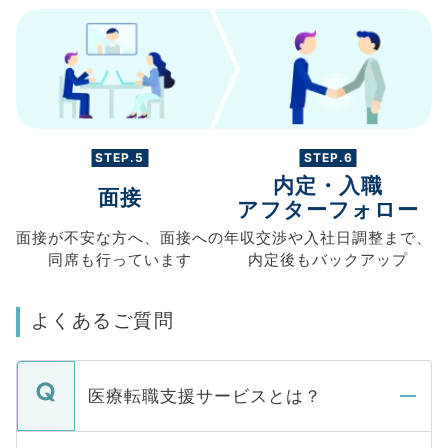
STEP.5
STEP.6
内定・入職
面接
アフターフォロー
面接が不安な方へ、
面接への
年収交渉や
入社日調整まで、
同席も
行っています
内定後もバックアップ
よくあるご質問
医療転職支援サービスとは？