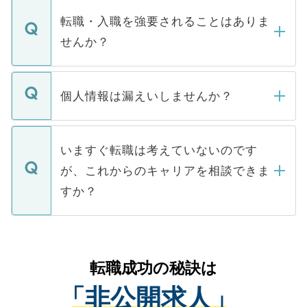
マイナビDOCTORで取り扱っている求人の
いただきますので、しばらくお待ちくださ
うち約3割は、Webサイトからご覧いただ
転職・入職を強要されることはありま
い。
けない「非公開求人」です。非公開求人は
せんか？
下記の理由によって、一般には公開してい
ません。
転職・入職を強要することは一切ありませ
ん。また、仮に応募先から内定をいただい
個人情報は漏えいしませんか？
■応募殺到を避けるため 人気のある医療機
たとしても、ご本人が納得しない限り、内
関を公にしてしまうと、応募が殺到する場
定を承諾する必要はありません。内定先へ
個人情報が漏えいすることはありませんの
合があります。 選考を効率よく行うため
の辞退の連絡はキャリアパートナーが行い
で、ご安心ください。当サイトからの登録
いますぐ転職は考えていないのです
に、医療機関が求める条件に合った人材の
ますので、ご安心ください。
などで収集したご登録者様の個人情報は、
が、これからのキャリアを相談できま
みを人材紹介会社に依頼するケースが増え
ご本人のキャリアアップおよび転職活動の
ています。
すか？
支援を目的に使用いたします。お預かりし
ているすべての個人データはご本人の許可
お気軽にご相談ください。先生専任のキャ
なく、医療機関側に開示したり、第三者に
リアパートナーが将来のご希望などをおう
提供することは一切ありません。また弊社
かがいして、現在の医療機関の状況や紹介
転職成功の秘訣は
は、個人情報の取り扱いについての厳密な
経験をまじえながら、適切なアドバイスを
管理基準を満たした事業者のみに付与され
「非公開求人」
させていただきます。すぐにご転職をされ
る、プライバシーマークを取得済みです。