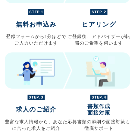
STEP.1
STEP.2
無料お申込み
ヒアリング
登録フォームから
1分ほどで
ご登録後、
アドバイザーが転
ご入力
いただけます
職の
ご希望を伺います
STEP.3
STEP.4
書類作成
求人のご紹介
面接対策
豊富な求人情報から、
あなた
応募書類の
添削や面接対策も
に合った求人を
ご紹介
徹底サポート