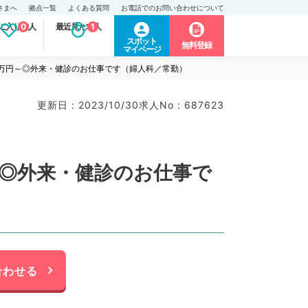
さまへ
拠点一覧
よくある質問
お電話でのお問い合わせについて
に入り求人
0
最近見た求人
1
スポット
無料登録
マイページ
0万円～◎外来・健診のお仕事です（婦人科／常勤）
更新日 : 2023/10/30
求人No : 687623
～◎外来・健診のお仕事で
合わせる