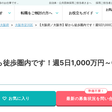
【大阪府／大阪市】駅から徒歩圏内です！週5日1,000万円～◎外来・健診のお仕事です（婦人科／常勤）の転職・求人｜医師の求人・転職・アルバイトは【マイナビDOCTOR】
自治体・公共団体採用ご担当者さまへ
採用ご担当者
お気
す
転職をご検討の方へ
お役立ちガイド
大阪府
大阪市淀川区
【大阪府／大阪市】駅から徒歩圏内です！週5日1,00
徒歩圏内です！週5日1,000万円
お気に入り
最新の募集状況を問い