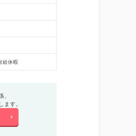
有給休暇
係、
します。