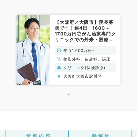
【大阪府／大阪市】院長募
集です！週4日・1600～
1700万円◎がん治療専門ク
リニックでの外来・医療相
談やレクチャーなどのお仕
年収1,600万円～
事（科目不問／常勤）
整形外科、皮膚科、泌尿器
科、婦人科、一般内科、消
クリニック(保険診療)
化器内科、血液内科、外科
大阪府大阪市淀川区
系全般、一般外科、消化器
外科、大腸・肛門外科、そ
の他、科目不問
業務内容
勤務地