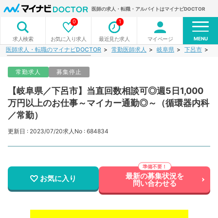
医師の求人・転職・アルバイトはマイナビDOCTOR
0
1
MENU
お気に入り求人
最近見た求人
マイページ
求人検索
医師求人・転職のマイナビDOCTOR
常勤医師求人
岐阜県
下呂市
【
常勤求人
募集停止
【岐阜県／下呂市】当直回数相談可◎週5日1,000
万円以上のお仕事～マイカー通勤◎～（循環器内科
／常勤）
更新日 : 2023/07/20
求人No : 684834
最新の募集状況を
お気に入り
問い合わせる