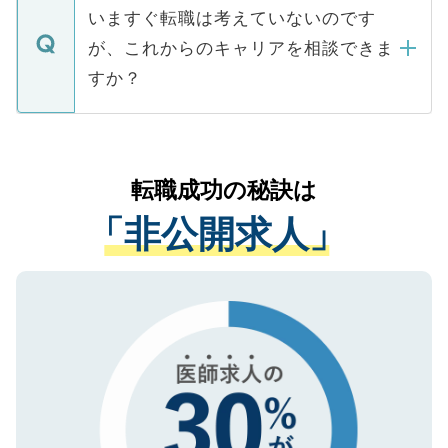
の辞退の連絡はキャリアパートナーが行い
で、ご安心ください。当サイトからの登録
いますぐ転職は考えていないのです
に、医療機関が求める条件に合った人材の
ますので、ご安心ください。
などで収集したご登録者様の個人情報は、
が、これからのキャリアを相談できま
みを人材紹介会社に依頼するケースが増え
ご本人のキャリアアップおよび転職活動の
ています。
すか？
支援を目的に使用いたします。お預かりし
ているすべての個人データはご本人の許可
お気軽にご相談ください。先生専任のキャ
なく、医療機関側に開示したり、第三者に
リアパートナーが将来のご希望などをおう
提供することは一切ありません。また弊社
かがいして、現在の医療機関の状況や紹介
転職成功の秘訣は
は、個人情報の取り扱いについての厳密な
経験をまじえながら、適切なアドバイスを
管理基準を満たした事業者のみに付与され
「非公開求人」
させていただきます。すぐにご転職をされ
る、プライバシーマークを取得済みです。
ない方には、長期的なサポートが可能です
ご登録いただいた個人情報は、SSL（デー
ので、まずはご登録ください。
タ暗号化）によって保護されていますの
で、機密保持に関してもご安心ください。