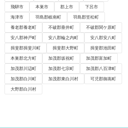
飛騨市
本巣市
郡上市
下呂市
海津市
羽島郡岐南町
羽島郡笠松町
養老郡養老町
不破郡垂井町
不破郡関ケ原町
安八郡神戸町
安八郡輪之内町
安八郡安八町
揖斐郡揖斐川町
揖斐郡大野町
揖斐郡池田町
本巣郡北方町
加茂郡坂祝町
加茂郡富加町
加茂郡川辺町
加茂郡七宗町
加茂郡八百津町
加茂郡白川町
加茂郡東白川村
可児郡御嵩町
大野郡白川村