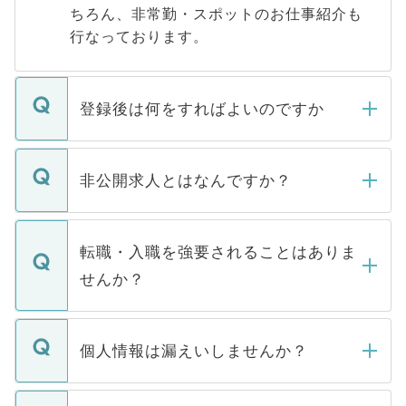
ちろん、非常勤・スポットのお仕事紹介も
行なっております。
登録後は何をすればよいのですか
ご登録いただきましたら、弊社担当者がご
登録内容を確認し、その後メールもしくは
非公開求人とはなんですか？
お電話にて次のステップのご案内をいたし
ます。通常、5営業日以内にはご連絡をせて
マイナビDOCTORで取り扱っている求人の
いただきますので、しばらくお待ちくださ
うち約3割は、Webサイトからご覧いただ
転職・入職を強要されることはありま
い。
けない「非公開求人」です。非公開求人は
せんか？
下記の理由によって、一般には公開してい
ません。
転職・入職を強要することは一切ありませ
ん。また、仮に応募先から内定をいただい
個人情報は漏えいしませんか？
■応募殺到を避けるため 人気のある医療機
たとしても、ご本人が納得しない限り、内
関を公にしてしまうと、応募が殺到する場
定を承諾する必要はありません。内定先へ
個人情報が漏えいすることはありませんの
合があります。 選考を効率よく行うため