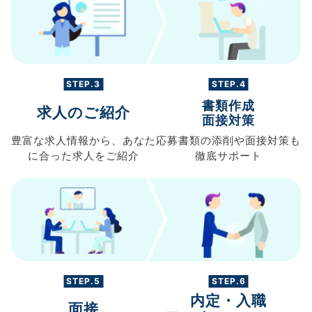
STEP.3
STEP.4
書類作成
求人のご紹介
面接対策
豊富な求人情報から、
あなた
応募書類の
添削や面接対策も
に合った求人を
ご紹介
徹底サポート
STEP.5
STEP.6
内定・入職
面接