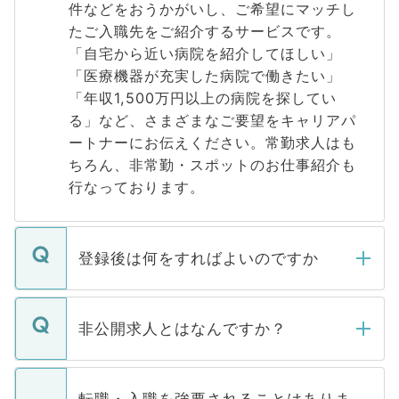
件などをおうかがいし、ご希望にマッチし
たご入職先をご紹介するサービスです。
「自宅から近い病院を紹介してほしい」
「医療機器が充実した病院で働きたい」
「年収1,500万円以上の病院を探してい
る」など、さまざまなご要望をキャリアパ
ートナーにお伝えください。常勤求人はも
ちろん、非常勤・スポットのお仕事紹介も
行なっております。
登録後は何をすればよいのですか
ご登録いただきましたら、弊社担当者がご
登録内容を確認し、その後メールもしくは
非公開求人とはなんですか？
お電話にて次のステップのご案内をいたし
ます。通常、5営業日以内にはご連絡をせて
マイナビDOCTORで取り扱っている求人の
いただきますので、しばらくお待ちくださ
うち約3割は、Webサイトからご覧いただ