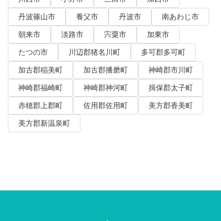
丹波篠山市
養父市
丹波市
南あわじ市
朝来市
淡路市
宍粟市
加東市
たつの市
川辺郡猪名川町
多可郡多可町
加古郡稲美町
加古郡播磨町
神崎郡市川町
神崎郡福崎町
神崎郡神河町
揖保郡太子町
赤穂郡上郡町
佐用郡佐用町
美方郡香美町
美方郡新温泉町