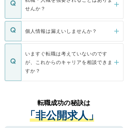
転職・入職を強要されることはありま
い。
けない「非公開求人」です。非公開求人は
せんか？
下記の理由によって、一般には公開してい
ません。
転職・入職を強要することは一切ありませ
ん。また、仮に応募先から内定をいただい
個人情報は漏えいしませんか？
■応募殺到を避けるため 人気のある医療機
たとしても、ご本人が納得しない限り、内
関を公にしてしまうと、応募が殺到する場
定を承諾する必要はありません。内定先へ
個人情報が漏えいすることはありませんの
合があります。 選考を効率よく行うため
の辞退の連絡はキャリアパートナーが行い
で、ご安心ください。当サイトからの登録
いますぐ転職は考えていないのです
に、医療機関が求める条件に合った人材の
ますので、ご安心ください。
などで収集したご登録者様の個人情報は、
が、これからのキャリアを相談できま
みを人材紹介会社に依頼するケースが増え
ご本人のキャリアアップおよび転職活動の
ています。
すか？
支援を目的に使用いたします。お預かりし
ているすべての個人データはご本人の許可
お気軽にご相談ください。先生専任のキャ
なく、医療機関側に開示したり、第三者に
リアパートナーが将来のご希望などをおう
提供することは一切ありません。また弊社
かがいして、現在の医療機関の状況や紹介
転職成功の秘訣は
は、個人情報の取り扱いについての厳密な
経験をまじえながら、適切なアドバイスを
管理基準を満たした事業者のみに付与され
「非公開求人」
させていただきます。すぐにご転職をされ
る、プライバシーマークを取得済みです。
ない方には、長期的なサポートが可能です
ご登録いただいた個人情報は、SSL（デー
ので、まずはご登録ください。