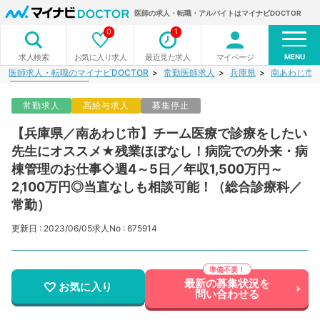
医師の求人・転職・アルバイトはマイナビDOCTOR
0
1
MENU
お気に入り求人
最近見た求人
マイページ
求人検索
医師求人・転職のマイナビDOCTOR
常勤医師求人
兵庫県
南あわじ市
常勤求人
高給与求人
募集停止
【兵庫県／南あわじ市】チーム医療で診療をしたい
先生にオススメ★残業ほぼなし！病院での外来・病
棟管理のお仕事◇週4～5日／年収1,500万円～
2,100万円◎当直なしも相談可能！（総合診療科／
常勤）
更新日 : 2023/06/05
求人No : 675914
最新の募集状況を
お気に入り
問い合わせる