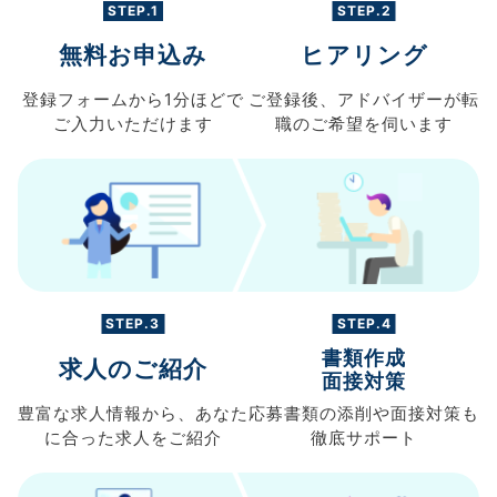
STEP.1
STEP.2
無料お申込み
ヒアリング
登録フォームから
1分ほどで
ご登録後、
アドバイザーが転
ご入力
いただけます
職の
ご希望を伺います
STEP.3
STEP.4
書類作成
求人のご紹介
面接対策
豊富な求人情報から、
あなた
応募書類の
添削や面接対策も
に合った求人を
ご紹介
徹底サポート