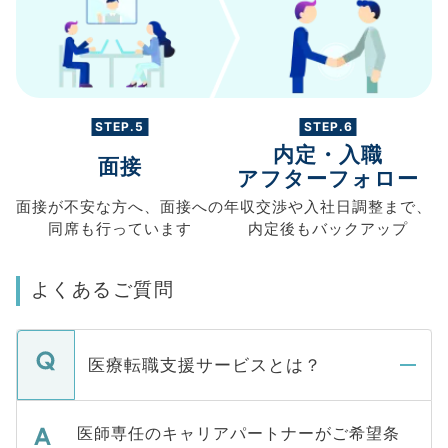
STEP.5
STEP.6
内定・入職
面接
アフターフォロー
面接が不安な方へ、
面接への
年収交渉や
入社日調整まで、
同席も
行っています
内定後もバックアップ
よくあるご質問
医療転職支援サービスとは？
医師専任のキャリアパートナーがご希望条