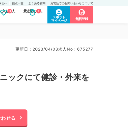
さまへ
拠点一覧
よくある質問
お電話でのお問い合わせについて
に入り求人
0
最近見た求人
1
スポット
無料登録
マイページ
更新日 : 2023/04/03
求人No : 675277
リニックにて健診・外来を
合わせる