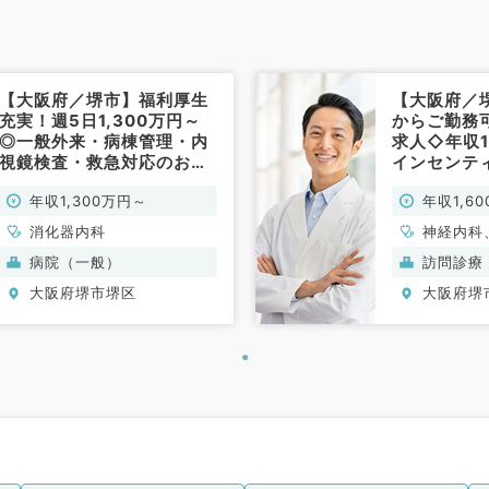
【大阪府／堺市】福利厚生
【大阪府／
充実！週5日1,300万円～
からご勤務
◎一般外来・病棟管理・内
求人◇年収1
視鏡検査・救急対応のお仕
インセンテ
事です（消化器内科／常
クリニック
年収1,300万円～
年収1,6
勤）
診療のお仕
／常勤）
消化器内科
神経内科
内科、循
病院（一般）
訪問診療
内科、消
大阪府堺市堺区
大阪府堺
泌・代謝
老年内科
病科