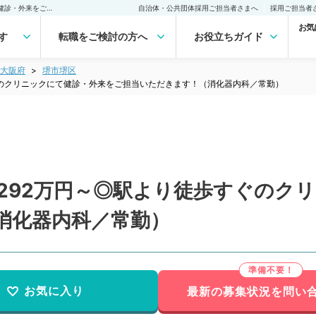
【大阪府／堺市】週4日1,292万円～◎駅より徒歩すぐのクリニックにて健診・外来をご担当いただきます！（消化器内科／常勤）の転職・求人｜医師の求人・転職・アルバイトは【マイナビDOCTOR】
自治体・公共団体採用ご担当者さまへ
採用ご担当者
お気
す
転職をご検討の方へ
お役立ちガイド
大阪府
堺市堺区
すぐのクリニックにて健診・外来をご担当いただきます！（消化器内科／常勤）
,292万円～◎駅より徒歩すぐのク
消化器内科／常勤）
お気に入り
最新の募集状況を問い