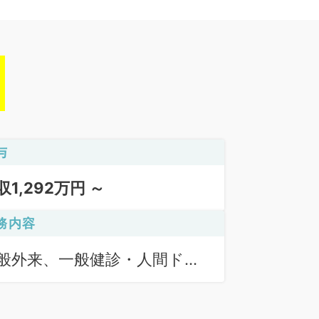
与
収1,292万円 ～
務内容
般外来、一般健診・人間ドッ