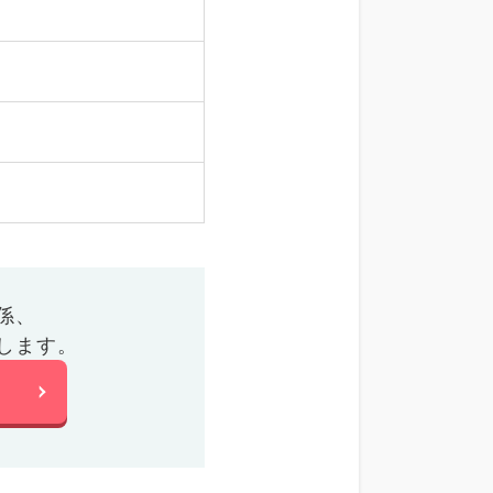
係、
します。