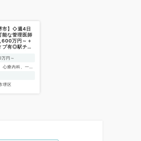
堺市】◇週4日
可能な管理医師
,600万円～＋
ィブ有◎駅チカ
にて外来・訪問
00万円～
事です（内科系
、心療内科、一般
環器内科、呼吸器
化器内科、内分
市堺区
内科、腎臓内科、
、血液内科、膠原