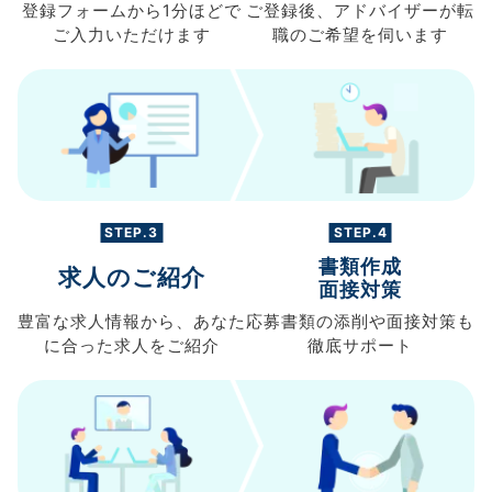
登録フォームから
1分ほどで
ご登録後、
アドバイザーが転
ご入力
いただけます
職の
ご希望を伺います
STEP.3
STEP.4
書類作成
求人のご紹介
面接対策
豊富な求人情報から、
あなた
応募書類の
添削や面接対策も
に合った求人を
ご紹介
徹底サポート