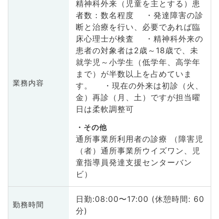
精神科外来（児童を主とする）患
者数：数名程度 ・発達障害の診
断と治療を行い、必要であれば臨
床心理士が検査 ・精神科外来の
患者の対象者は2歳～18歳で、未
就学児～小学生（低学年、高学年
まで）が半数以上を占めていま
業務内容
す。 ・現在の外来は初診（火、
金）再診（月、土）ですが担当曜
日は柔軟調整可
その他
通所事業所利用者の診療 （障害児
（者）通所事業所ウイズワン、児
童指導員発達支援センターバン
ビ）
日勤:08:00〜17:00 (休憩時間: 60
勤務時間
分)