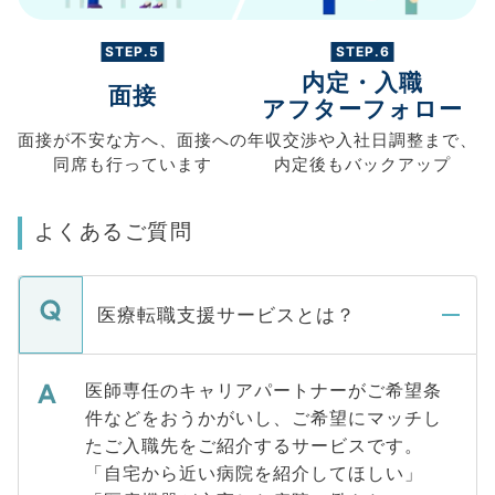
STEP.5
STEP.6
内定・入職
面接
アフターフォロー
面接が不安な方へ、
面接への
年収交渉や
入社日調整まで、
同席も
行っています
内定後もバックアップ
よくあるご質問
医療転職支援サービスとは？
医師専任のキャリアパートナーがご希望条
件などをおうかがいし、ご希望にマッチし
たご入職先をご紹介するサービスです。
「自宅から近い病院を紹介してほしい」