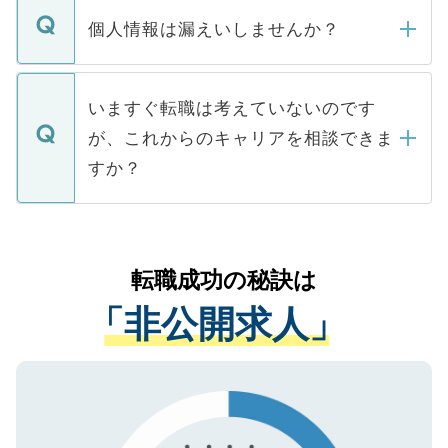
ん。また、仮に応募先から内定をいただい
個人情報は漏えいしませんか？
■応募殺到を避けるため 人気のある医療機
たとしても、ご本人が納得しない限り、内
関を公にしてしまうと、応募が殺到する場
定を承諾する必要はありません。内定先へ
個人情報が漏えいすることはありませんの
合があります。 選考を効率よく行うため
の辞退の連絡はキャリアパートナーが行い
で、ご安心ください。当サイトからの登録
いますぐ転職は考えていないのです
に、医療機関が求める条件に合った人材の
ますので、ご安心ください。
などで収集したご登録者様の個人情報は、
が、これからのキャリアを相談できま
みを人材紹介会社に依頼するケースが増え
ご本人のキャリアアップおよび転職活動の
ています。
すか？
支援を目的に使用いたします。お預かりし
ているすべての個人データはご本人の許可
お気軽にご相談ください。先生専任のキャ
なく、医療機関側に開示したり、第三者に
リアパートナーが将来のご希望などをおう
提供することは一切ありません。また弊社
かがいして、現在の医療機関の状況や紹介
転職成功の秘訣は
は、個人情報の取り扱いについての厳密な
経験をまじえながら、適切なアドバイスを
管理基準を満たした事業者のみに付与され
「非公開求人」
させていただきます。すぐにご転職をされ
る、プライバシーマークを取得済みです。
ない方には、長期的なサポートが可能です
ご登録いただいた個人情報は、SSL（デー
ので、まずはご登録ください。
タ暗号化）によって保護されていますの
で、機密保持に関してもご安心ください。