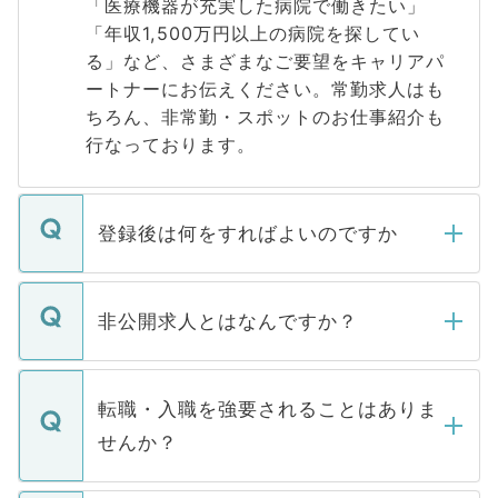
「医療機器が充実した病院で働きたい」
「年収1,500万円以上の病院を探してい
る」など、さまざまなご要望をキャリアパ
ートナーにお伝えください。常勤求人はも
ちろん、非常勤・スポットのお仕事紹介も
行なっております。
登録後は何をすればよいのですか
ご登録いただきましたら、弊社担当者がご
登録内容を確認し、その後メールもしくは
非公開求人とはなんですか？
お電話にて次のステップのご案内をいたし
ます。通常、5営業日以内にはご連絡をせて
マイナビDOCTORで取り扱っている求人の
いただきますので、しばらくお待ちくださ
うち約3割は、Webサイトからご覧いただ
転職・入職を強要されることはありま
い。
けない「非公開求人」です。非公開求人は
せんか？
下記の理由によって、一般には公開してい
ません。
転職・入職を強要することは一切ありませ