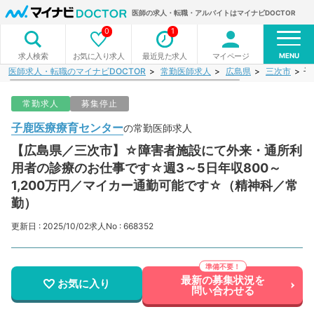
医師の求人・転職・アルバイトはマイナビDOCTOR
0
1
MENU
お気に入り求人
最近見た求人
マイページ
求人検索
医師求人・転職のマイナビDOCTOR
常勤医師求人
広島県
三次市
子
常勤求人
募集停止
子鹿医療療育センター
の常勤医師求人
【広島県／三次市】☆障害者施設にて外来・通所利
用者の診療のお仕事です☆週3～5日年収800～
1,200万円／マイカー通勤可能です☆（精神科／常
勤）
更新日 : 2025/10/02
求人No : 668352
最新の募集状況を
お気に入り
問い合わせる