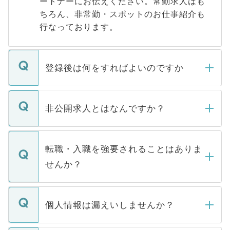
ートナーにお伝えください。常勤求人はも
ちろん、非常勤・スポットのお仕事紹介も
行なっております。
登録後は何をすればよいのですか
ご登録いただきましたら、弊社担当者がご
登録内容を確認し、その後メールもしくは
非公開求人とはなんですか？
お電話にて次のステップのご案内をいたし
ます。通常、5営業日以内にはご連絡をせて
マイナビDOCTORで取り扱っている求人の
いただきますので、しばらくお待ちくださ
うち約3割は、Webサイトからご覧いただ
転職・入職を強要されることはありま
い。
けない「非公開求人」です。非公開求人は
せんか？
下記の理由によって、一般には公開してい
ません。
転職・入職を強要することは一切ありませ
ん。また、仮に応募先から内定をいただい
個人情報は漏えいしませんか？
■応募殺到を避けるため 人気のある医療機
たとしても、ご本人が納得しない限り、内
関を公にしてしまうと、応募が殺到する場
定を承諾する必要はありません。内定先へ