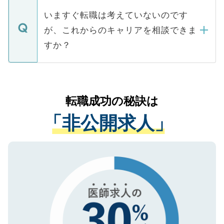
個人情報が漏えいすることはありませんの
合があります。 選考を効率よく行うため
の辞退の連絡はキャリアパートナーが行い
で、ご安心ください。当サイトからの登録
いますぐ転職は考えていないのです
に、医療機関が求める条件に合った人材の
ますので、ご安心ください。
などで収集したご登録者様の個人情報は、
が、これからのキャリアを相談できま
みを人材紹介会社に依頼するケースが増え
ご本人のキャリアアップおよび転職活動の
ています。
すか？
支援を目的に使用いたします。お預かりし
ているすべての個人データはご本人の許可
お気軽にご相談ください。先生専任のキャ
なく、医療機関側に開示したり、第三者に
リアパートナーが将来のご希望などをおう
提供することは一切ありません。また弊社
かがいして、現在の医療機関の状況や紹介
転職成功の秘訣は
は、個人情報の取り扱いについての厳密な
経験をまじえながら、適切なアドバイスを
管理基準を満たした事業者のみに付与され
「非公開求人」
させていただきます。すぐにご転職をされ
る、プライバシーマークを取得済みです。
ない方には、長期的なサポートが可能です
ご登録いただいた個人情報は、SSL（デー
ので、まずはご登録ください。
タ暗号化）によって保護されていますの
で、機密保持に関してもご安心ください。