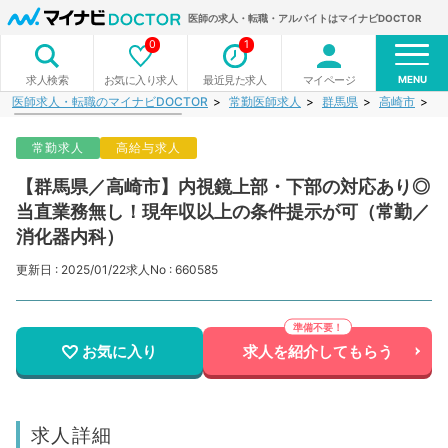
医師の求人・転職・アルバイトはマイナビDOCTOR
0
1
MENU
お気に入り求人
最近見た求人
マイページ
求人検索
医師求人・転職のマイナビDOCTOR
常勤医師求人
群馬県
高崎市
【
常勤求人
高給与求人
【群馬県／高崎市】内視鏡上部・下部の対応あり◎
当直業務無し！現年収以上の条件提示が可（常勤／
消化器内科）
更新日 : 2025/01/22
求人No : 660585
お気に入り
求人を紹介してもらう
求人詳細