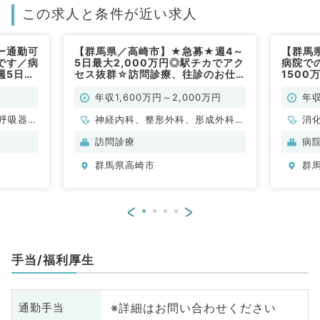
この求人と条件が近い求人
ー通勤可
【群馬県／高崎市】★急募★週4～
【群馬
です／病
5日最大2,000万円◎駅チカでアク
病院で
週5日
セス抜群☆訪問診療、往診のお仕
150
勤）
事です♪院長・勤務医の募集（科目
務が可
応相談／常勤）
2次救
年収1,600万円～2,000万円
年収
勤）
呼吸器内
神経内科、整形外科、形成外科、
消
科
脳神経外科、呼吸器外科、心臓血
訪問診療
病
管外科、泌尿器科、一般内科、循
群馬県高崎市
群
環器内科、呼吸器内科、消化器内
科、内分泌・代謝内科、腎臓内
科、老年内科、血液内科、外科系
<
>
全般、一般外科、消化器外科、乳
腺外科、膠原病科、大腸・肛門外
科
手当/福利厚生
※詳細はお問い合わせください
通勤手当