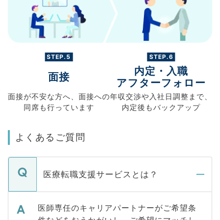
STEP.5
STEP.6
内定・入職
面接
アフターフォロー
面接が不安な方へ、
面接への
年収交渉や
入社日調整まで、
同席も
行っています
内定後もバックアップ
よくあるご質問
医療転職支援サービスとは？
医師専任のキャリアパートナーがご希望条
件などをおうかがいし、ご希望にマッチし