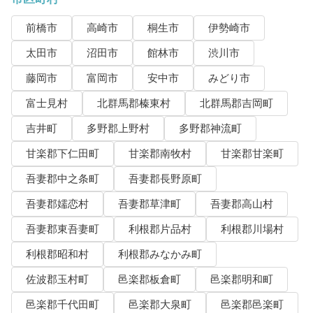
前橋市
高崎市
桐生市
伊勢崎市
太田市
沼田市
館林市
渋川市
藤岡市
富岡市
安中市
みどり市
富士見村
北群馬郡榛東村
北群馬郡吉岡町
吉井町
多野郡上野村
多野郡神流町
甘楽郡下仁田町
甘楽郡南牧村
甘楽郡甘楽町
吾妻郡中之条町
吾妻郡長野原町
吾妻郡嬬恋村
吾妻郡草津町
吾妻郡高山村
吾妻郡東吾妻町
利根郡片品村
利根郡川場村
利根郡昭和村
利根郡みなかみ町
佐波郡玉村町
邑楽郡板倉町
邑楽郡明和町
邑楽郡千代田町
邑楽郡大泉町
邑楽郡邑楽町