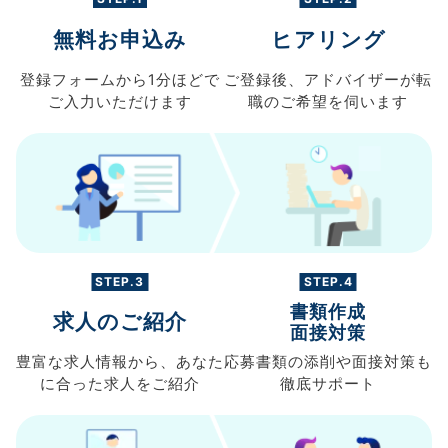
無料お申込み
ヒアリング
登録フォームから
1分ほどで
ご登録後、
アドバイザーが転
ご入力
いただけます
職の
ご希望を伺います
STEP.3
STEP.4
書類作成
求人のご紹介
面接対策
豊富な求人情報から、
あなた
応募書類の
添削や面接対策も
に合った求人を
ご紹介
徹底サポート