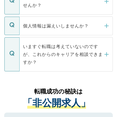
い。
けない「非公開求人」です。非公開求人は
せんか？
下記の理由によって、一般には公開してい
ません。
転職・入職を強要することは一切ありませ
ん。また、仮に応募先から内定をいただい
個人情報は漏えいしませんか？
■応募殺到を避けるため 人気のある医療機
たとしても、ご本人が納得しない限り、内
関を公にしてしまうと、応募が殺到する場
定を承諾する必要はありません。内定先へ
個人情報が漏えいすることはありませんの
合があります。 選考を効率よく行うため
の辞退の連絡はキャリアパートナーが行い
で、ご安心ください。当サイトからの登録
いますぐ転職は考えていないのです
に、医療機関が求める条件に合った人材の
ますので、ご安心ください。
などで収集したご登録者様の個人情報は、
が、これからのキャリアを相談できま
みを人材紹介会社に依頼するケースが増え
ご本人のキャリアアップおよび転職活動の
ています。
すか？
支援を目的に使用いたします。お預かりし
ているすべての個人データはご本人の許可
お気軽にご相談ください。先生専任のキャ
なく、医療機関側に開示したり、第三者に
リアパートナーが将来のご希望などをおう
提供することは一切ありません。また弊社
かがいして、現在の医療機関の状況や紹介
転職成功の秘訣は
は、個人情報の取り扱いについての厳密な
経験をまじえながら、適切なアドバイスを
管理基準を満たした事業者のみに付与され
「非公開求人」
させていただきます。すぐにご転職をされ
る、プライバシーマークを取得済みです。
ない方には、長期的なサポートが可能です
ご登録いただいた個人情報は、SSL（デー
ので、まずはご登録ください。
タ暗号化）によって保護されていますの