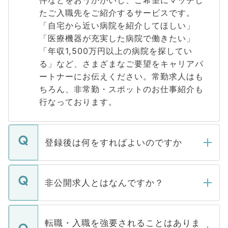
たご入職先をご紹介するサービスです。
「自宅から近い病院を紹介してほしい」
「医療機器が充実した病院で働きたい」
「年収1,500万円以上の病院を探してい
る」など、さまざまなご要望をキャリアパ
ートナーにお伝えください。常勤求人はも
ちろん、非常勤・スポットのお仕事紹介も
行なっております。
登録後は何をすればよいのですか
ご登録いただきましたら、弊社担当者がご
登録内容を確認し、その後メールもしくは
非公開求人とはなんですか？
お電話にて次のステップのご案内をいたし
ます。通常、5営業日以内にはご連絡をせて
マイナビDOCTORで取り扱っている求人の
いただきますので、しばらくお待ちくださ
うち約3割は、Webサイトからご覧いただ
転職・入職を強要されることはありま