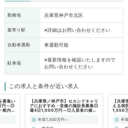
兵庫県神戸市北区
勤務地
※詳細はお問い合わせください
最寄り駅
車通勤可能
自動車通勤
※最新情報を確認いたしますので
駐車場
お問い合わせください
この求人と条件が近い求人
を募集い
【兵庫県／神戸市】セカンドキャリ
【兵庫
万円～◎
アにおすすめ・老健の施設長募集◎
える病院
一般内科
週4日1,000万円～◎入居者の健康
1,55
管理などのお仕事です（一般内科／
対応・
常勤）
（総合
年収1,000万円～
年収