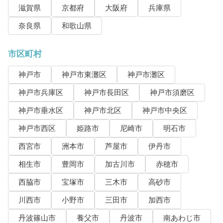
滋賀県
京都府
大阪府
兵庫県
奈良県
和歌山県
市区町村
神戸市
神戸市東灘区
神戸市灘区
神戸市兵庫区
神戸市長田区
神戸市須磨区
神戸市垂水区
神戸市北区
神戸市中央区
神戸市西区
姫路市
尼崎市
明石市
西宮市
洲本市
芦屋市
伊丹市
相生市
豊岡市
加古川市
赤穂市
西脇市
宝塚市
三木市
高砂市
川西市
小野市
三田市
加西市
丹波篠山市
養父市
丹波市
南あわじ市