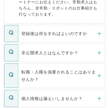
ートナーにお伝えください。常勤求人はも
ちろん、非常勤・スポットのお仕事紹介も
行なっております。
登録後は何をすればよいのですか
ご登録いただきましたら、弊社担当者がご
登録内容を確認し、その後メールもしくは
非公開求人とはなんですか？
お電話にて次のステップのご案内をいたし
ます。通常、5営業日以内にはご連絡をせて
マイナビDOCTORで取り扱っている求人の
いただきますので、しばらくお待ちくださ
うち約3割は、Webサイトからご覧いただ
転職・入職を強要されることはありま
い。
けない「非公開求人」です。非公開求人は
せんか？
下記の理由によって、一般には公開してい
ません。
転職・入職を強要することは一切ありませ
ん。また、仮に応募先から内定をいただい
個人情報は漏えいしませんか？
■応募殺到を避けるため 人気のある医療機
たとしても、ご本人が納得しない限り、内
関を公にしてしまうと、応募が殺到する場