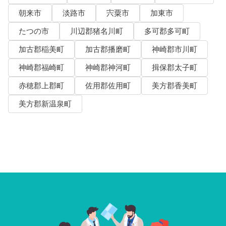
朝来市
淡路市
宍粟市
加東市
たつの市
川辺郡猪名川町
多可郡多可町
加古郡稲美町
加古郡播磨町
神崎郡市川町
神崎郡福崎町
神崎郡神河町
揖保郡太子町
赤穂郡上郡町
佐用郡佐用町
美方郡香美町
美方郡新温泉町