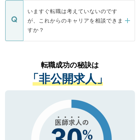
定を承諾する必要はありません。内定先へ
個人情報が漏えいすることはありませんの
合があります。 選考を効率よく行うため
の辞退の連絡はキャリアパートナーが行い
で、ご安心ください。当サイトからの登録
いますぐ転職は考えていないのです
に、医療機関が求める条件に合った人材の
ますので、ご安心ください。
などで収集したご登録者様の個人情報は、
が、これからのキャリアを相談できま
みを人材紹介会社に依頼するケースが増え
ご本人のキャリアアップおよび転職活動の
ています。
すか？
支援を目的に使用いたします。お預かりし
ているすべての個人データはご本人の許可
お気軽にご相談ください。先生専任のキャ
なく、医療機関側に開示したり、第三者に
リアパートナーが将来のご希望などをおう
提供することは一切ありません。また弊社
かがいして、現在の医療機関の状況や紹介
転職成功の秘訣は
は、個人情報の取り扱いについての厳密な
経験をまじえながら、適切なアドバイスを
管理基準を満たした事業者のみに付与され
「非公開求人」
させていただきます。すぐにご転職をされ
る、プライバシーマークを取得済みです。
ない方には、長期的なサポートが可能です
ご登録いただいた個人情報は、SSL（デー
ので、まずはご登録ください。
タ暗号化）によって保護されていますの
で、機密保持に関してもご安心ください。