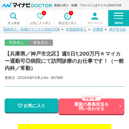
医師の求人・転職・アルバイトはマイナビDOCTOR
0
1
MENU
お気に入り求人
最近見た求人
マイページ
求人検索
医師求人・転職のマイナビDOCTOR
常勤医師求人
兵庫県
神戸市北区
常勤求人
募集停止
【兵庫県／神戸市北区】週5日1,200万円☆マイカ
ー通勤可◎病院にて訪問診療のお仕事です！（一般
内科／常勤）
更新日 : 2024/06/10
求人No : 657965
最新の募集状況を
お気に入り
問い合わせる