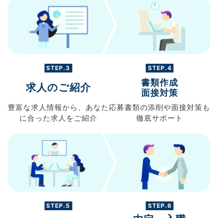
STEP.3
STEP.4
書類作成
求人のご紹介
面接対策
豊富な求人情報から、
あなた
応募書類の
添削や面接対策も
に合った求人を
ご紹介
徹底サポート
STEP.5
STEP.6