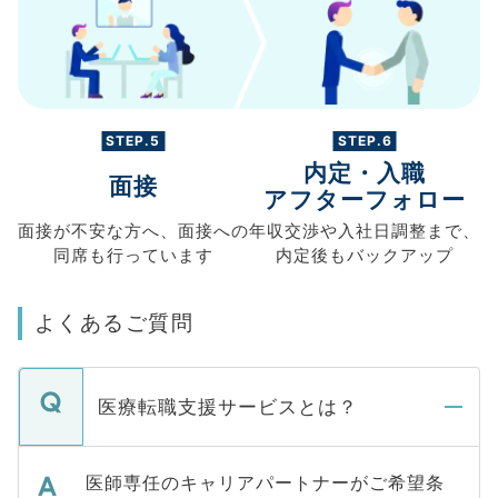
STEP.5
STEP.6
内定・入職
面接
アフターフォロー
面接が不安な方へ、
面接への
年収交渉や
入社日調整まで、
同席も
行っています
内定後もバックアップ
よくあるご質問
医療転職支援サービスとは？
医師専任のキャリアパートナーがご希望条