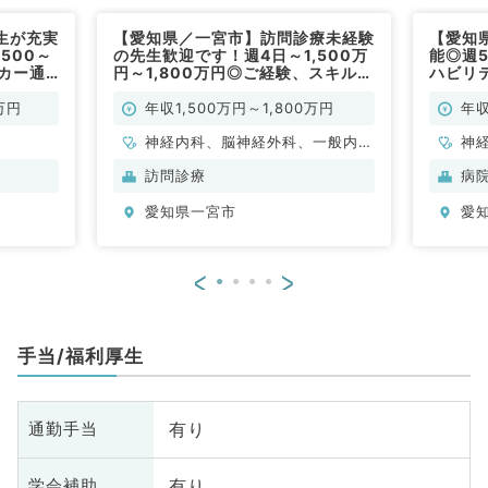
生が充実
【愛知県／一宮市】訪問診療未経験
【愛知
500～
の先生歓迎です！週4日～1,500万
能◎週5
イカー通
円～1,800万円◎ご経験、スキルに
ハビリ
／常勤）
より2,000万円以上も可能（内科
です（
系・外科系／常勤）
勤）
万円
年収1,500万円～1,800万円
年収
神経内科、脳神経外科、一般内
神
科、老年内科、外科系全般、一般
訪問診療
病
外科
愛知県一宮市
愛
<
>
手当/福利厚生
有り
通勤手当
有り
学会補助