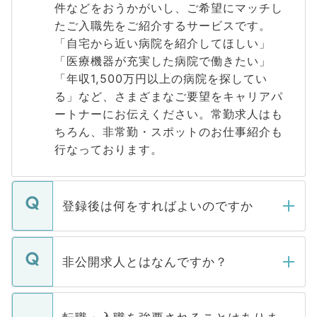
件などをおうかがいし、ご希望にマッチし
たご入職先をご紹介するサービスです。
「自宅から近い病院を紹介してほしい」
「医療機器が充実した病院で働きたい」
「年収1,500万円以上の病院を探してい
る」など、さまざまなご要望をキャリアパ
ートナーにお伝えください。常勤求人はも
ちろん、非常勤・スポットのお仕事紹介も
行なっております。
登録後は何をすればよいのですか
ご登録いただきましたら、弊社担当者がご
登録内容を確認し、その後メールもしくは
非公開求人とはなんですか？
お電話にて次のステップのご案内をいたし
ます。通常、5営業日以内にはご連絡をせて
マイナビDOCTORで取り扱っている求人の
いただきますので、しばらくお待ちくださ
うち約3割は、Webサイトからご覧いただ