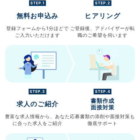
STEP.1
STEP.2
無料お申込み
ヒアリング
登録フォームから
1分ほどで
ご登録後、
アドバイザーが転
ご入力
いただけます
職の
ご希望を伺います
STEP.3
STEP.4
書類作成
求人のご紹介
面接対策
豊富な求人情報から、
あなた
応募書類の
添削や面接対策も
に合った求人を
ご紹介
徹底サポート