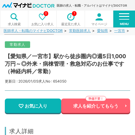
医師の求人・転職・アルバイトはマイナビDOCTOR
0
1
MENU
お気に入り求人
最近見た求人
マイページ
求人検索
医師求人・転職のマイナビDOCTOR
常勤医師求人
愛知県
一宮市
【
常勤求人
【愛知県／一宮市】駅から徒歩圏内◎週5日1,000
万円～◎外来・病棟管理・救急対応のお仕事です
（神経内科／常勤）
更新日 : 2026/01/05
求人No : 654050
お気に入り
求人を紹介してもらう
求人詳細