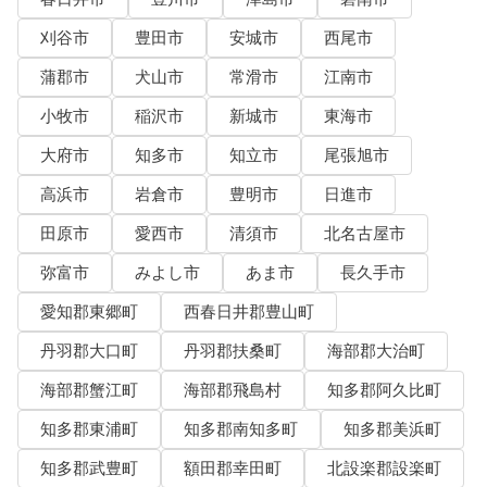
刈谷市
豊田市
安城市
西尾市
蒲郡市
犬山市
常滑市
江南市
小牧市
稲沢市
新城市
東海市
大府市
知多市
知立市
尾張旭市
高浜市
岩倉市
豊明市
日進市
田原市
愛西市
清須市
北名古屋市
弥富市
みよし市
あま市
長久手市
愛知郡東郷町
西春日井郡豊山町
丹羽郡大口町
丹羽郡扶桑町
海部郡大治町
海部郡蟹江町
海部郡飛島村
知多郡阿久比町
知多郡東浦町
知多郡南知多町
知多郡美浜町
知多郡武豊町
額田郡幸田町
北設楽郡設楽町