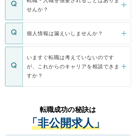
転職・入職を強要されることはありま
い。
けない「非公開求人」です。非公開求人は
せんか？
下記の理由によって、一般には公開してい
ません。
転職・入職を強要することは一切ありませ
ん。また、仮に応募先から内定をいただい
個人情報は漏えいしませんか？
■応募殺到を避けるため 人気のある医療機
たとしても、ご本人が納得しない限り、内
関を公にしてしまうと、応募が殺到する場
定を承諾する必要はありません。内定先へ
個人情報が漏えいすることはありませんの
合があります。 選考を効率よく行うため
の辞退の連絡はキャリアパートナーが行い
で、ご安心ください。当サイトからの登録
いますぐ転職は考えていないのです
に、医療機関が求める条件に合った人材の
ますので、ご安心ください。
などで収集したご登録者様の個人情報は、
が、これからのキャリアを相談できま
みを人材紹介会社に依頼するケースが増え
ご本人のキャリアアップおよび転職活動の
ています。
すか？
支援を目的に使用いたします。お預かりし
ているすべての個人データはご本人の許可
お気軽にご相談ください。先生専任のキャ
なく、医療機関側に開示したり、第三者に
リアパートナーが将来のご希望などをおう
提供することは一切ありません。また弊社
かがいして、現在の医療機関の状況や紹介
転職成功の秘訣は
は、個人情報の取り扱いについての厳密な
経験をまじえながら、適切なアドバイスを
管理基準を満たした事業者のみに付与され
「非公開求人」
させていただきます。すぐにご転職をされ
る、プライバシーマークを取得済みです。
ない方には、長期的なサポートが可能です
ご登録いただいた個人情報は、SSL（デー
ので、まずはご登録ください。