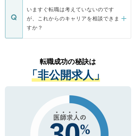
個人情報が漏えいすることはありませんの
合があります。 選考を効率よく行うため
の辞退の連絡はキャリアパートナーが行い
で、ご安心ください。当サイトからの登録
いますぐ転職は考えていないのです
に、医療機関が求める条件に合った人材の
ますので、ご安心ください。
などで収集したご登録者様の個人情報は、
が、これからのキャリアを相談できま
みを人材紹介会社に依頼するケースが増え
ご本人のキャリアアップおよび転職活動の
ています。
すか？
支援を目的に使用いたします。お預かりし
ているすべての個人データはご本人の許可
お気軽にご相談ください。先生専任のキャ
なく、医療機関側に開示したり、第三者に
リアパートナーが将来のご希望などをおう
提供することは一切ありません。また弊社
かがいして、現在の医療機関の状況や紹介
転職成功の秘訣は
は、個人情報の取り扱いについての厳密な
経験をまじえながら、適切なアドバイスを
管理基準を満たした事業者のみに付与され
「非公開求人」
させていただきます。すぐにご転職をされ
る、プライバシーマークを取得済みです。
ない方には、長期的なサポートが可能です
ご登録いただいた個人情報は、SSL（デー
ので、まずはご登録ください。
タ暗号化）によって保護されていますの
で、機密保持に関してもご安心ください。