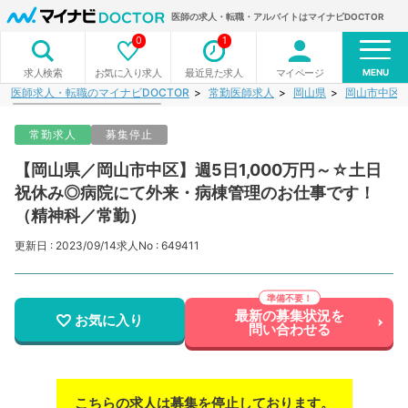
医師の求人・転職・アルバイトはマイナビDOCTOR
0
1
MENU
お気に入り求人
最近見た求人
マイページ
求人検索
医師求人・転職のマイナビDOCTOR
常勤医師求人
岡山県
岡山市中区
常勤求人
募集停止
【岡山県／岡山市中区】週5日1,000万円～☆土日
祝休み◎病院にて外来・病棟管理のお仕事です！
（精神科／常勤）
更新日 : 2023/09/14
求人No : 649411
最新の募集状況を
お気に入り
問い合わせる
こちらの求人は募集を停止しております。