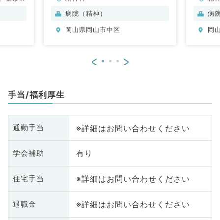
外科、心
病院（精神）
病
産科、婦
岡山県岡山市中区
岡
ーション
科、呼吸
分泌・代
<
>
内科、外
化器外科
手当/福利厚生
※詳細はお問い合わせください
通勤手当
有り
学会補助
※詳細はお問い合わせください
住宅手当
※詳細はお問い合わせください
退職金