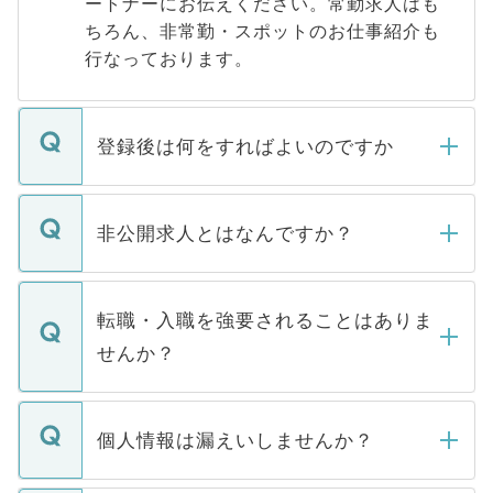
ートナーにお伝えください。常勤求人はも
ちろん、非常勤・スポットのお仕事紹介も
行なっております。
登録後は何をすればよいのですか
ご登録いただきましたら、弊社担当者がご
登録内容を確認し、その後メールもしくは
非公開求人とはなんですか？
お電話にて次のステップのご案内をいたし
ます。通常、5営業日以内にはご連絡をせて
マイナビDOCTORで取り扱っている求人の
いただきますので、しばらくお待ちくださ
うち約3割は、Webサイトからご覧いただ
転職・入職を強要されることはありま
い。
けない「非公開求人」です。非公開求人は
せんか？
下記の理由によって、一般には公開してい
ません。
転職・入職を強要することは一切ありませ
ん。また、仮に応募先から内定をいただい
個人情報は漏えいしませんか？
■応募殺到を避けるため 人気のある医療機
たとしても、ご本人が納得しない限り、内
関を公にしてしまうと、応募が殺到する場
定を承諾する必要はありません。内定先へ