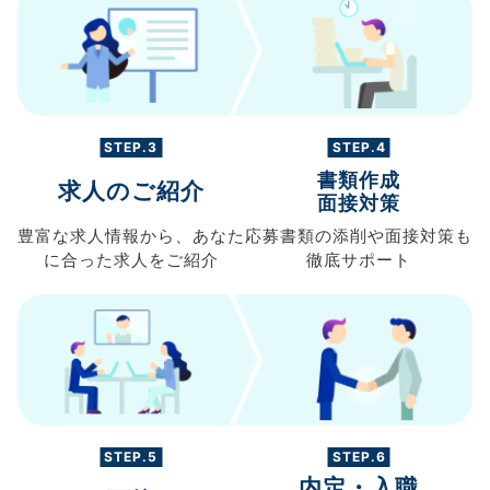
STEP.3
STEP.4
書類作成
求人のご紹介
面接対策
豊富な求人情報から、
あなた
応募書類の
添削や面接対策も
に合った求人を
ご紹介
徹底サポート
STEP.5
STEP.6
内定・入職