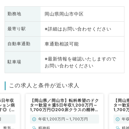
岡山県岡山市中区
勤務地
※詳細はお問い合わせください
最寄り駅
車通勤相談可能
自動車通勤
※最新情報を確認いたしますので
駐車場
お問い合わせください
この求人と条件が近い求人
5日年収
【岡山県／岡山市】転科希望のドク
【岡山
ション病
ター歓迎☆週5日年収1,200万円～
ター歓迎
す◎（科
1,700万円◎200床クラスの精神科
1,70
病院での外来・病棟管理のお仕事！
病院で
（精神科／常勤）
（精神
円
年収1,200万円～1,700万円
年収
、整形外
精神科
精