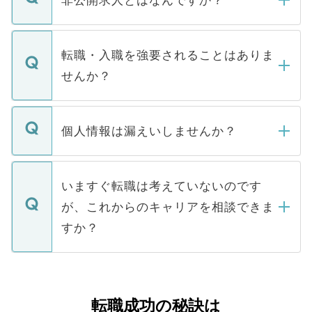
非公開求人とはなんですか？
お電話にて次のステップのご案内をいたし
ます。通常、5営業日以内にはご連絡をせて
マイナビDOCTORで取り扱っている求人の
いただきますので、しばらくお待ちくださ
うち約3割は、Webサイトからご覧いただ
転職・入職を強要されることはありま
い。
けない「非公開求人」です。非公開求人は
せんか？
下記の理由によって、一般には公開してい
ません。
転職・入職を強要することは一切ありませ
ん。また、仮に応募先から内定をいただい
個人情報は漏えいしませんか？
■応募殺到を避けるため 人気のある医療機
たとしても、ご本人が納得しない限り、内
関を公にしてしまうと、応募が殺到する場
定を承諾する必要はありません。内定先へ
個人情報が漏えいすることはありませんの
合があります。 選考を効率よく行うため
の辞退の連絡はキャリアパートナーが行い
で、ご安心ください。当サイトからの登録
いますぐ転職は考えていないのです
に、医療機関が求める条件に合った人材の
ますので、ご安心ください。
などで収集したご登録者様の個人情報は、
が、これからのキャリアを相談できま
みを人材紹介会社に依頼するケースが増え
ご本人のキャリアアップおよび転職活動の
ています。
すか？
支援を目的に使用いたします。お預かりし
ているすべての個人データはご本人の許可
お気軽にご相談ください。先生専任のキャ
なく、医療機関側に開示したり、第三者に
リアパートナーが将来のご希望などをおう
提供することは一切ありません。また弊社
かがいして、現在の医療機関の状況や紹介
転職成功の秘訣は
は、個人情報の取り扱いについての厳密な