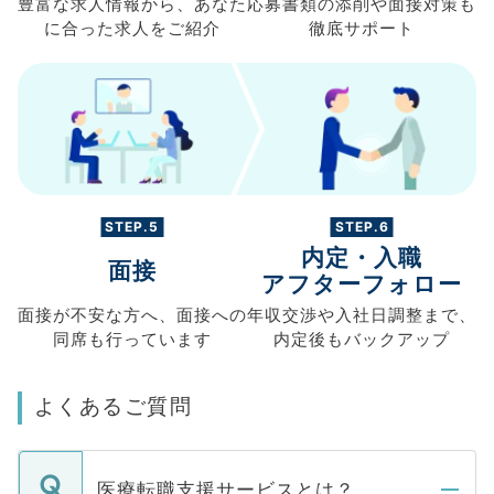
豊富な求人情報から、
あなた
応募書類の
添削や面接対策も
に合った求人を
ご紹介
徹底サポート
STEP.5
STEP.6
内定・入職
面接
アフターフォロー
面接が不安な方へ、
面接への
年収交渉や
入社日調整まで、
同席も
行っています
内定後もバックアップ
よくあるご質問
医療転職支援サービスとは？