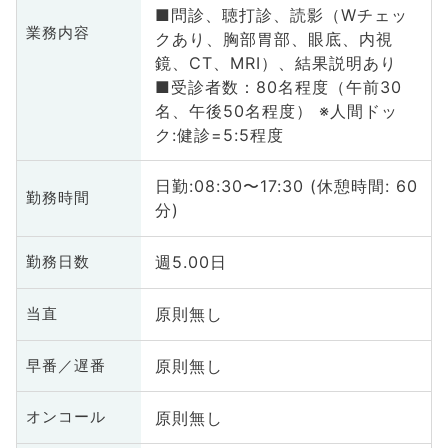
■問診、聴打診、読影（Wチェッ
業務内容
クあり、胸部胃部、眼底、内視
鏡、CT、MRI）、結果説明あり
■受診者数：80名程度（午前30
名、午後50名程度） ※人間ドッ
ク:健診=5:5程度
日勤:08:30〜17:30 (休憩時間: 60
勤務時間
分)
週5.00日
勤務日数
原則無し
当直
原則無し
早番／遅番
原則無し
オンコール