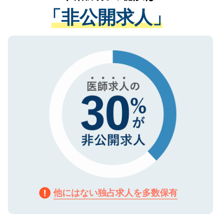
経験をまじえながら、適切なアドバイスを
管理基準を満たした事業者のみに付与され
「非公開求人」
させていただきます。すぐにご転職をされ
る、プライバシーマークを取得済みです。
ない方には、長期的なサポートが可能です
ご登録いただいた個人情報は、SSL（デー
ので、まずはご登録ください。
タ暗号化）によって保護されていますの
で、機密保持に関してもご安心ください。
他にはない独占求人を多数保有