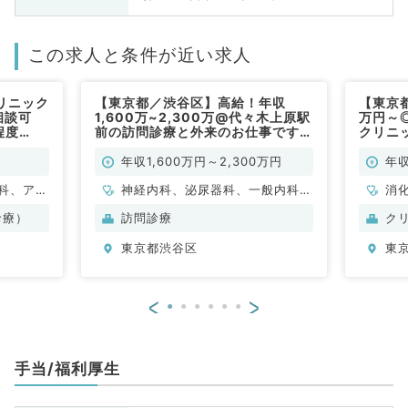
この求人と条件が近い求人
リニック
【東京都／渋谷区】高給！年収
【東京都
相談可
1,600万~2,300万@代々木上原駅
万円～
程度
前の訪問診療と外来のお仕事です
クリニ
（内科全般/常勤）
ご勤務
年収1,600万円～2,300万円
年収
科、アレ
神経内科、泌尿器科、一般内科、
消
小児科、
循環器内科、呼吸器内科、消化器
診療）
訪問診療
ク
容外科、
内科
東京都渋谷区
東
、心臓血
科、泌尿
婦人科、
<
>
食道科、
ション
ニック、
手当/福利厚生
、一般内
内科、消