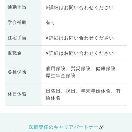
内科、腎
※詳細はお問い合わせください
通勤手当
内科、外
化器外
有り
学会補助
科、美容
ク、救急
※詳細はお問い合わせください
住宅手当
礎医学
整形外
業医、脊
※詳細はお問い合わせください
退職金
雇用保険、労災保険、健康保険、
各種保険
厚生年金保険
日曜日、祝日、年末年始休暇、有
休日休暇
給休暇
医師専任のキャリアパートナー
が