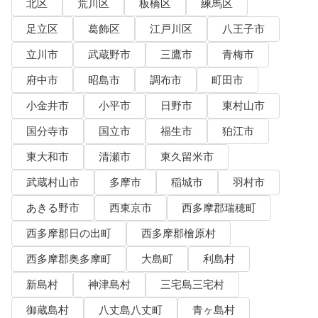
北区
荒川区
板橋区
練馬区
足立区
葛飾区
江戸川区
八王子市
立川市
武蔵野市
三鷹市
青梅市
府中市
昭島市
調布市
町田市
小金井市
小平市
日野市
東村山市
国分寺市
国立市
福生市
狛江市
東大和市
清瀬市
東久留米市
武蔵村山市
多摩市
稲城市
羽村市
あきる野市
西東京市
西多摩郡瑞穂町
西多摩郡日の出町
西多摩郡檜原村
西多摩郡奥多摩町
大島町
利島村
新島村
神津島村
三宅島三宅村
御蔵島村
八丈島八丈町
青ヶ島村