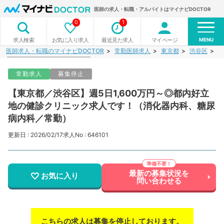
医師の求人・転職・アルバイトはマイナビDOCTOR
0
1
MENU
お気に入り求人
最近見た求人
マイページ
求人検索
医師求人・転職のマイナビDOCTOR
常勤医師求人
東京都
渋谷区
【
常勤求人
募集停止
【東京都／渋谷区】週5日1,600万円～◎都内好立
地の健診クリニック求人です！（消化器内科、糖尿
病内科／常勤）
更新日 : 2026/02/17
求人No : 646101
最新の募集状況を
お気に入り
問い合わせる
こちらの求人は募集を停止しております。