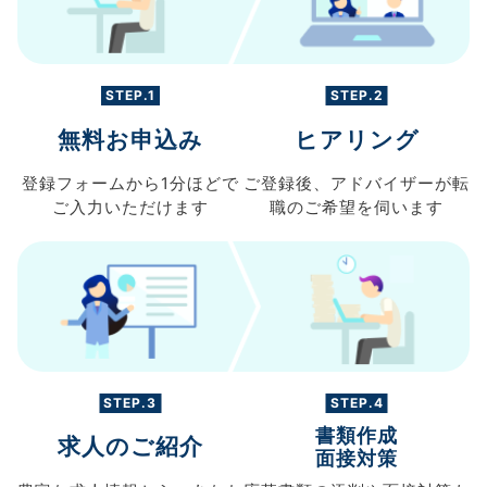
STEP.1
STEP.2
無料お申込み
ヒアリング
登録フォームから
1分ほどで
ご登録後、
アドバイザーが転
ご入力
いただけます
職の
ご希望を伺います
STEP.3
STEP.4
書類作成
求人のご紹介
面接対策