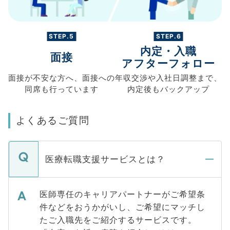
STEP.5
STEP.6
内定・入職
面接
アフターフォロー
面接が不安な方へ、
面接への
年収交渉や
入社日調整まで、
同席も
行っています
内定後もバックアップ
よくあるご質問
医療転職支援サービスとは？
医師専任のキャリアパートナーがご希望条
件などをおうかがいし、ご希望にマッチし
たご入職先をご紹介するサービスです。