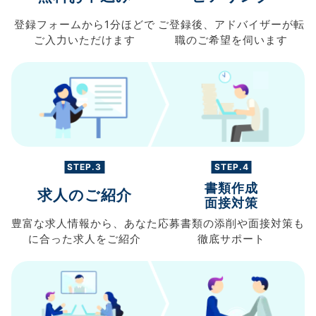
登録フォームから
1分ほどで
ご登録後、
アドバイザーが転
ご入力
いただけます
職の
ご希望を伺います
STEP.3
STEP.4
書類作成
求人のご紹介
面接対策
豊富な求人情報から、
あなた
応募書類の
添削や面接対策も
に合った求人を
ご紹介
徹底サポート