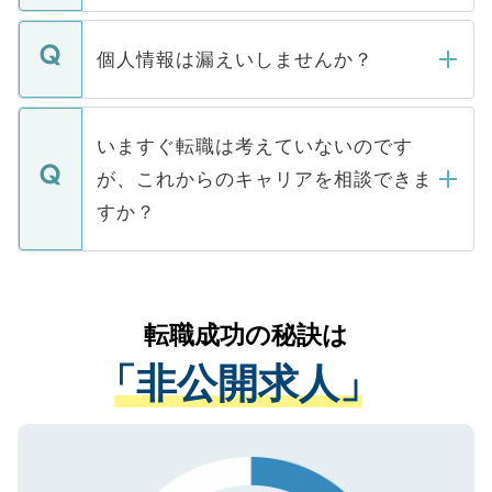
ません。
転職・入職を強要することは一切ありませ
ん。また、仮に応募先から内定をいただい
個人情報は漏えいしませんか？
■応募殺到を避けるため 人気のある医療機
たとしても、ご本人が納得しない限り、内
関を公にしてしまうと、応募が殺到する場
定を承諾する必要はありません。内定先へ
個人情報が漏えいすることはありませんの
合があります。 選考を効率よく行うため
の辞退の連絡はキャリアパートナーが行い
で、ご安心ください。当サイトからの登録
いますぐ転職は考えていないのです
に、医療機関が求める条件に合った人材の
ますので、ご安心ください。
などで収集したご登録者様の個人情報は、
が、これからのキャリアを相談できま
みを人材紹介会社に依頼するケースが増え
ご本人のキャリアアップおよび転職活動の
ています。
すか？
支援を目的に使用いたします。お預かりし
ているすべての個人データはご本人の許可
お気軽にご相談ください。先生専任のキャ
なく、医療機関側に開示したり、第三者に
リアパートナーが将来のご希望などをおう
提供することは一切ありません。また弊社
かがいして、現在の医療機関の状況や紹介
転職成功の秘訣は
は、個人情報の取り扱いについての厳密な
経験をまじえながら、適切なアドバイスを
管理基準を満たした事業者のみに付与され
「非公開求人」
させていただきます。すぐにご転職をされ
る、プライバシーマークを取得済みです。
ない方には、長期的なサポートが可能です
ご登録いただいた個人情報は、SSL（デー
ので、まずはご登録ください。
タ暗号化）によって保護されていますの
で、機密保持に関してもご安心ください。