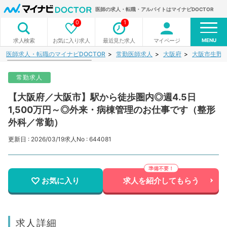
医師の求人・転職・アルバイトはマイナビDOCTOR
0
1
MENU
お気に入り求人
最近見た求人
マイページ
求人検索
医師求人・転職のマイナビDOCTOR
常勤医師求人
大阪府
大阪市生野
常勤求人
【大阪府／大阪市】駅から徒歩圏内◎週4.5日
1,500万円～◎外来・病棟管理のお仕事です（整形
外科／常勤）
更新日 : 2026/03/19
求人No : 644081
お気に入り
求人を紹介してもらう
求人詳細