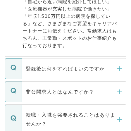
「自宅から近い病院を紹介してほしい」
「医療機器が充実した病院で働きたい」
「年収1,500万円以上の病院を探してい
る」など、さまざまなご要望をキャリアパ
ートナーにお伝えください。常勤求人はも
ちろん、非常勤・スポットのお仕事紹介も
行なっております。
登録後は何をすればよいのですか
ご登録いただきましたら、弊社担当者がご
登録内容を確認し、その後メールもしくは
非公開求人とはなんですか？
お電話にて次のステップのご案内をいたし
ます。通常、5営業日以内にはご連絡をせて
マイナビDOCTORで取り扱っている求人の
いただきますので、しばらくお待ちくださ
うち約3割は、Webサイトからご覧いただ
転職・入職を強要されることはありま
い。
けない「非公開求人」です。非公開求人は
せんか？
下記の理由によって、一般には公開してい