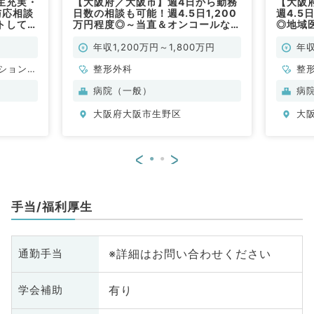
生充実・
【大阪府／大阪市】週4日から勤務
【大阪
与応相談
日数の相談も可能！週4.5日1,200
週4.5
トしてい
万円程度◎～当直＆オンコールなし
◎地域
事（科目
でゆとりを持って働きたい方へ～
る病院
（整形外科／常勤）
不問／
年収1,200万円～1,800万円
年収
ション
整形外科
整
科
病院（一般）
病
大阪府大阪市生野区
大
<
>
手当/福利厚生
※詳細はお問い合わせください
通勤手当
有り
学会補助