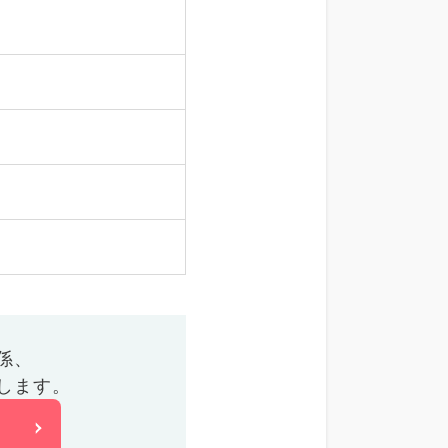
係、
します。