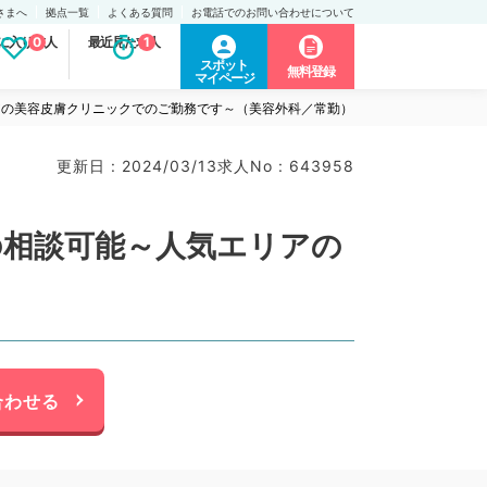
さまへ
拠点一覧
よくある質問
お電話でのお問い合わせについて
に入り求人
0
最近見た求人
1
スポット
無料登録
マイページ
アの美容皮膚クリニックでのご勤務です～（美容外科／常勤）
更新日 : 2024/03/13
求人No : 643958
の相談可能～人気エリアの
合わせる