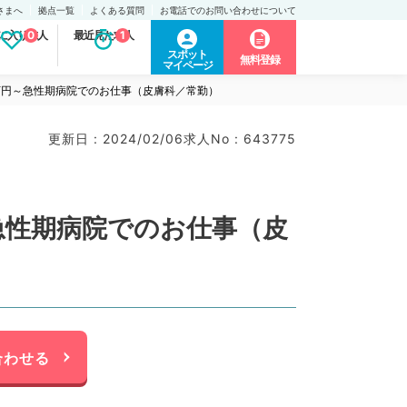
さまへ
拠点一覧
よくある質問
お電話でのお問い合わせについて
に入り求人
0
最近見た求人
1
スポット
無料登録
マイページ
0万円～急性期病院でのお仕事（皮膚科／常勤）
更新日 : 2024/02/06
求人No : 643775
急性期病院でのお仕事（皮
合わせる