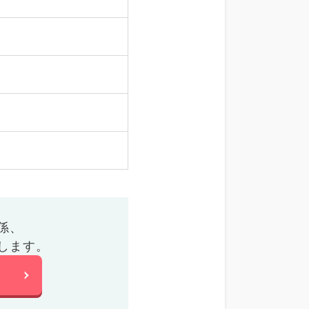
係、
します。