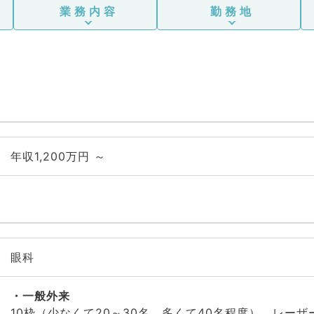
業務内容
勤務地
年収1,200万円 ～
眼科
一般外来
10枠（少なくて20～30名、多くて40名程度）、レー