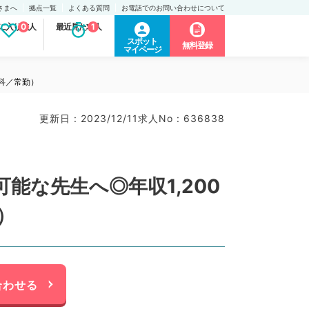
さまへ
拠点一覧
よくある質問
お電話でのお問い合わせについて
に入り求人
0
最近見た求人
1
スポット
無料登録
マイページ
科／常勤）
更新日 : 2023/12/11
求人No : 636838
な先生へ◎年収1,200
）
合わせる