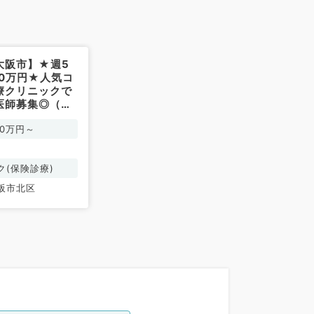
大阪市】★週5
00万円★人気コ
療クリニックで
医師募集◎（科
科／常勤）
00万円～
ク(保険診療)
阪市北区