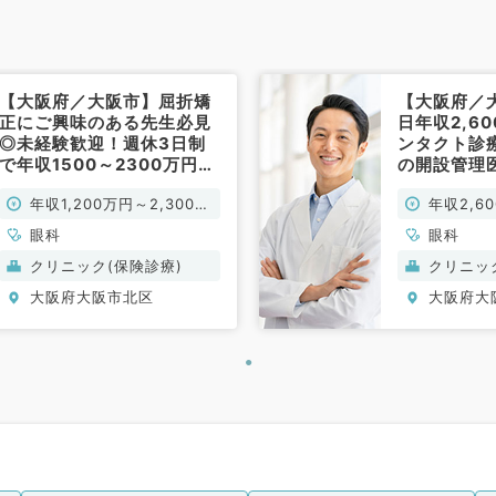
【大阪府／大阪市】屈折矯
【大阪府／
正にご興味のある先生必見
日年収2,6
◎未経験歓迎！週休3日制
ンタクト診
で年収1500～2300万円★
の開設管理
徒歩1分の駅チカクリニック
目不問・眼
年収1,200万円～2,300万
年収2,6
のご案内♪（眼科／常勤）
円
眼科
眼科
クリニック(保険診療)
クリニッ
大阪府大阪市北区
大阪府大