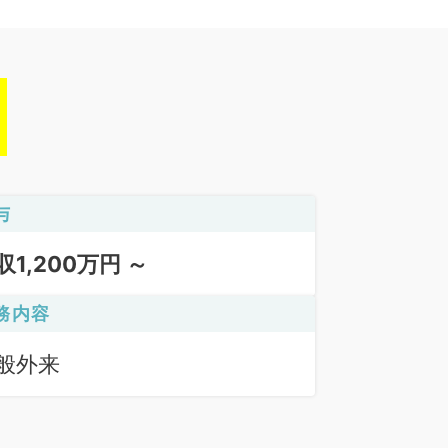
与
収1,200万円 ～
務内容
般外来