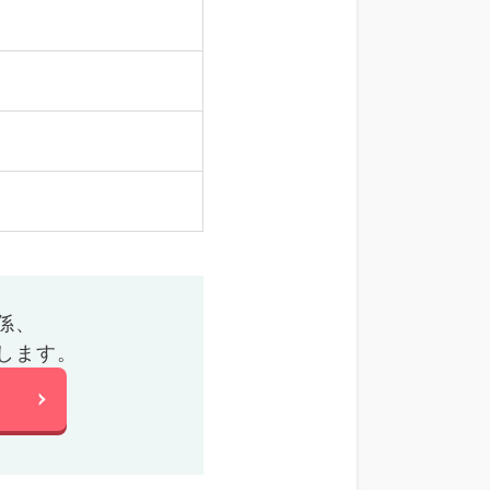
係、
します。