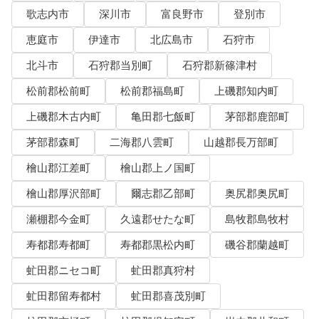
歌志内市
深川市
富良野市
登別市
恵庭市
伊達市
北広島市
石狩市
北斗市
石狩郡当別町
石狩郡新篠津村
松前郡松前町
松前郡福島町
上磯郡知内町
上磯郡木古内町
亀田郡七飯町
茅部郡鹿部町
茅部郡森町
二海郡八雲町
山越郡長万部町
檜山郡江差町
檜山郡上ノ国町
檜山郡厚沢部町
爾志郡乙部町
奥尻郡奥尻町
瀬棚郡今金町
久遠郡せたな町
島牧郡島牧村
寿都郡寿都町
寿都郡黒松内町
磯谷郡蘭越町
虻田郡ニセコ町
虻田郡真狩村
虻田郡留寿都村
虻田郡喜茂別町