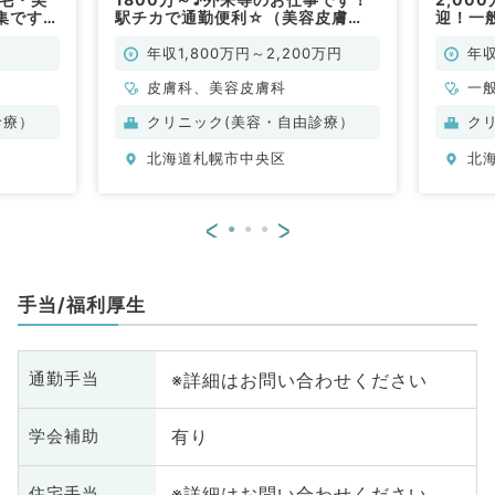
集です～
駅チカで通勤便利☆（美容皮膚
迎！一
科、皮膚科／常勤）
事です
年収1,800万円～2,200万円
年収
皮膚科、美容皮膚科
一
診療）
クリニック(美容・自由診療）
ク
北海道札幌市中央区
北
<
>
手当/福利厚生
※詳細はお問い合わせください
通勤手当
有り
学会補助
※詳細はお問い合わせください
住宅手当