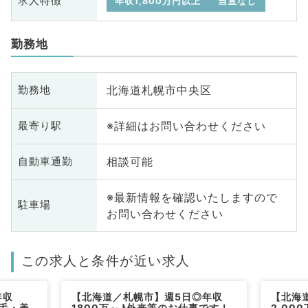
求人特徴
年収1,800万円以上
当直なし
勤務地
北海道札幌市中央区
勤務地
※詳細はお問い合わせください
最寄り駅
相談可能
自動車通勤
※最新情報を確認いたしますので
駐車場
お問い合わせください
この求人と条件が近い求人
年収
【北海道／札幌市】週5日◎年収
【北海
脱毛・美
1800万～♪外来等のお仕事です！
2,00