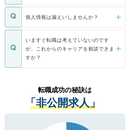
ません。
転職・入職を強要することは一切ありませ
ん。また、仮に応募先から内定をいただい
個人情報は漏えいしませんか？
■応募殺到を避けるため 人気のある医療機
たとしても、ご本人が納得しない限り、内
関を公にしてしまうと、応募が殺到する場
定を承諾する必要はありません。内定先へ
個人情報が漏えいすることはありませんの
合があります。 選考を効率よく行うため
の辞退の連絡はキャリアパートナーが行い
で、ご安心ください。当サイトからの登録
いますぐ転職は考えていないのです
に、医療機関が求める条件に合った人材の
ますので、ご安心ください。
などで収集したご登録者様の個人情報は、
が、これからのキャリアを相談できま
みを人材紹介会社に依頼するケースが増え
ご本人のキャリアアップおよび転職活動の
ています。
すか？
支援を目的に使用いたします。お預かりし
ているすべての個人データはご本人の許可
お気軽にご相談ください。先生専任のキャ
なく、医療機関側に開示したり、第三者に
リアパートナーが将来のご希望などをおう
提供することは一切ありません。また弊社
かがいして、現在の医療機関の状況や紹介
転職成功の秘訣は
は、個人情報の取り扱いについての厳密な
経験をまじえながら、適切なアドバイスを
管理基準を満たした事業者のみに付与され
「非公開求人」
させていただきます。すぐにご転職をされ
る、プライバシーマークを取得済みです。
ない方には、長期的なサポートが可能です
ご登録いただいた個人情報は、SSL（デー
ので、まずはご登録ください。
タ暗号化）によって保護されていますの
で、機密保持に関してもご安心ください。