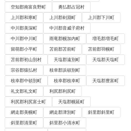
空知郡南富良野町
勇払郡占冠村
上川郡和寒町
上川郡剣淵町
上川郡下川町
中川郡美深町
中川郡音威子府村
中川郡中川町
雨竜郡幌加内町
増毛郡増毛町
留萌郡小平町
苫前郡苫前町
苫前郡羽幌町
苫前郡初山別村
天塩郡遠別町
天塩郡天塩町
宗谷郡猿払村
枝幸郡浜頓別町
枝幸郡中頓別町
枝幸郡枝幸町
天塩郡豊富町
礼文郡礼文町
利尻郡利尻町
利尻郡利尻富士町
天塩郡幌延町
網走郡美幌町
網走郡津別町
斜里郡斜里町
斜里郡清里町
斜里郡小清水町