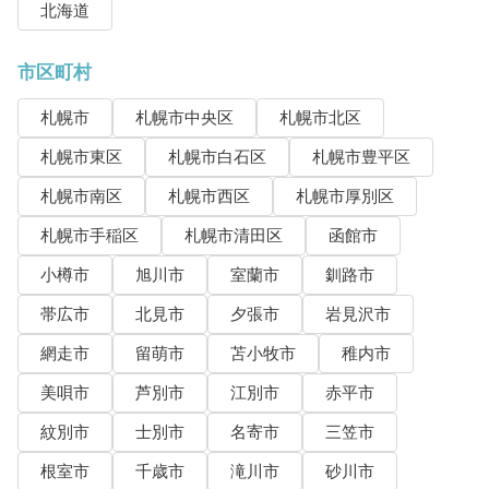
北海道
市区町村
札幌市
札幌市中央区
札幌市北区
札幌市東区
札幌市白石区
札幌市豊平区
札幌市南区
札幌市西区
札幌市厚別区
札幌市手稲区
札幌市清田区
函館市
小樽市
旭川市
室蘭市
釧路市
帯広市
北見市
夕張市
岩見沢市
網走市
留萌市
苫小牧市
稚内市
美唄市
芦別市
江別市
赤平市
紋別市
士別市
名寄市
三笠市
根室市
千歳市
滝川市
砂川市