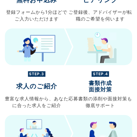
登録フォームから
1分ほどで
ご登録後、
アドバイザーが転
ご入力
いただけます
職の
ご希望を伺います
STEP.3
STEP.4
書類作成
求人のご紹介
面接対策
豊富な求人情報から、
あなた
応募書類の
添削や面接対策も
に合った求人を
ご紹介
徹底サポート