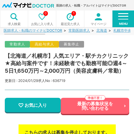
医師の求人・転職・アルバイトはマイナビDOCTOR
0
1
MENU
お気に入り求人
最近見た求人
マイページ
求人検索
医師求人・転職のマイナビDOCTOR
常勤医師求人
北海道
札幌市中央
常勤求人
高給与求人
募集停止
【北海道／札幌市】人気エリア・駅チカクリニック
★高給与案件です！未経験者でも勤務可能◎週4～
5日1,650万円～2,000万円（美容皮膚科／常勤）
更新日 : 2024/01/29
求人No : 636719
最新の募集状況を
お気に入り
問い合わせる
こちらの求人は募集を停止しております。