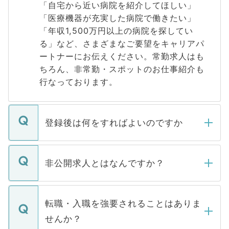
「自宅から近い病院を紹介してほしい」
「医療機器が充実した病院で働きたい」
「年収1,500万円以上の病院を探してい
る」など、さまざまなご要望をキャリアパ
ートナーにお伝えください。常勤求人はも
ちろん、非常勤・スポットのお仕事紹介も
行なっております。
登録後は何をすればよいのですか
ご登録いただきましたら、弊社担当者がご
登録内容を確認し、その後メールもしくは
非公開求人とはなんですか？
お電話にて次のステップのご案内をいたし
ます。通常、5営業日以内にはご連絡をせて
マイナビDOCTORで取り扱っている求人の
いただきますので、しばらくお待ちくださ
うち約3割は、Webサイトからご覧いただ
転職・入職を強要されることはありま
い。
けない「非公開求人」です。非公開求人は
せんか？
下記の理由によって、一般には公開してい