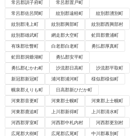
常呂郡訓子府町
常呂郡置戸町
常呂郡佐呂間町
紋別郡遠軽町
紋別郡湧別町
紋別郡滝上町
紋別郡興部町
紋別郡西興部村
紋別郡雄武町
網走郡大空町
虻田郡豊浦町
有珠郡壮瞥町
白老郡白老町
勇払郡厚真町
虻田郡洞爺湖町
勇払郡安平町
勇払郡むかわ町
沙流郡日高町
沙流郡平取町
新冠郡新冠町
浦河郡浦河町
様似郡様似町
幌泉郡えりも町
日高郡新ひだか町
河東郡音更町
河東郡士幌町
河東郡上士幌町
河東郡鹿追町
上川郡新得町
上川郡清水町
河西郡芽室町
河西郡中札内村
河西郡更別村
広尾郡大樹町
広尾郡広尾町
中川郡幕別町