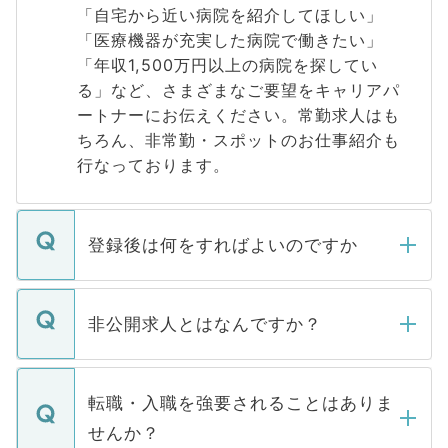
「自宅から近い病院を紹介してほしい」
「医療機器が充実した病院で働きたい」
「年収1,500万円以上の病院を探してい
る」など、さまざまなご要望をキャリアパ
ートナーにお伝えください。常勤求人はも
ちろん、非常勤・スポットのお仕事紹介も
行なっております。
登録後は何をすればよいのですか
ご登録いただきましたら、弊社担当者がご
登録内容を確認し、その後メールもしくは
非公開求人とはなんですか？
お電話にて次のステップのご案内をいたし
ます。通常、5営業日以内にはご連絡をせて
マイナビDOCTORで取り扱っている求人の
いただきますので、しばらくお待ちくださ
うち約3割は、Webサイトからご覧いただ
転職・入職を強要されることはありま
い。
けない「非公開求人」です。非公開求人は
せんか？