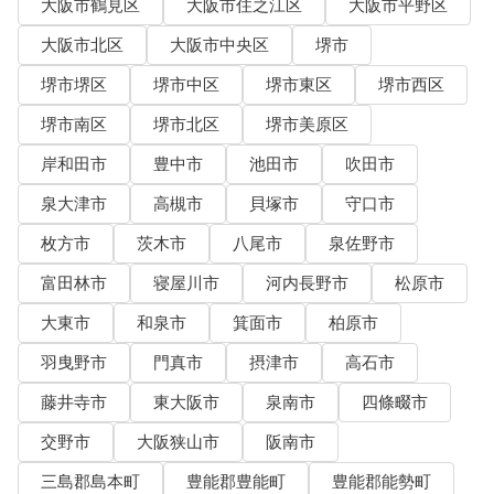
大阪市鶴見区
大阪市住之江区
大阪市平野区
大阪市北区
大阪市中央区
堺市
堺市堺区
堺市中区
堺市東区
堺市西区
堺市南区
堺市北区
堺市美原区
岸和田市
豊中市
池田市
吹田市
泉大津市
高槻市
貝塚市
守口市
枚方市
茨木市
八尾市
泉佐野市
富田林市
寝屋川市
河内長野市
松原市
大東市
和泉市
箕面市
柏原市
羽曳野市
門真市
摂津市
高石市
藤井寺市
東大阪市
泉南市
四條畷市
交野市
大阪狭山市
阪南市
三島郡島本町
豊能郡豊能町
豊能郡能勢町