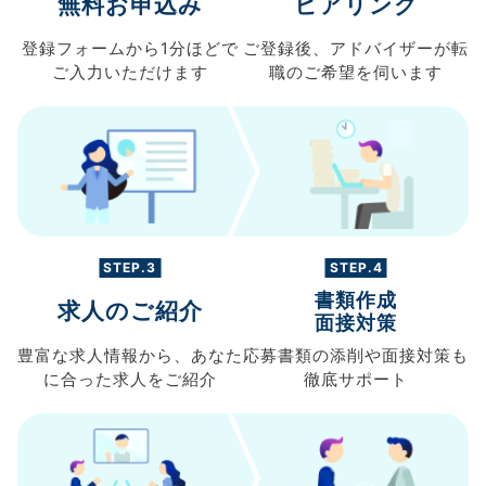
無料お申込み
ヒアリング
登録フォームから
1分ほどで
ご登録後、
アドバイザーが転
ご入力
いただけます
職の
ご希望を伺います
STEP.3
STEP.4
書類作成
求人のご紹介
面接対策
豊富な求人情報から、
あなた
応募書類の
添削や面接対策も
に合った求人を
ご紹介
徹底サポート