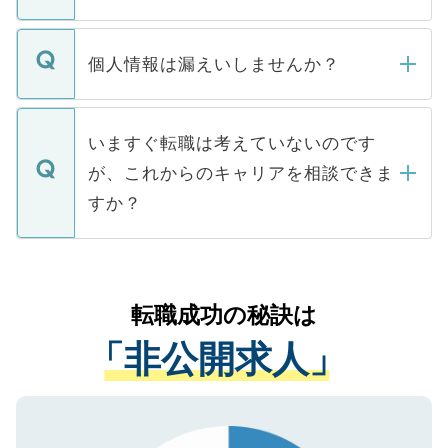
下記の理由によって、一般には公開してい
ません。
転職・入職を強要することは一切ありませ
ん。また、仮に応募先から内定をいただい
個人情報は漏えいしませんか？
■応募殺到を避けるため 人気のある医療機
たとしても、ご本人が納得しない限り、内
関を公にしてしまうと、応募が殺到する場
定を承諾する必要はありません。内定先へ
個人情報が漏えいすることはありませんの
合があります。 選考を効率よく行うため
の辞退の連絡はキャリアパートナーが行い
で、ご安心ください。当サイトからの登録
いますぐ転職は考えていないのです
に、医療機関が求める条件に合った人材の
ますので、ご安心ください。
などで収集したご登録者様の個人情報は、
が、これからのキャリアを相談できま
みを人材紹介会社に依頼するケースが増え
ご本人のキャリアアップおよび転職活動の
ています。
すか？
支援を目的に使用いたします。お預かりし
ているすべての個人データはご本人の許可
お気軽にご相談ください。先生専任のキャ
なく、医療機関側に開示したり、第三者に
リアパートナーが将来のご希望などをおう
提供することは一切ありません。また弊社
かがいして、現在の医療機関の状況や紹介
転職成功の秘訣は
は、個人情報の取り扱いについての厳密な
経験をまじえながら、適切なアドバイスを
管理基準を満たした事業者のみに付与され
「非公開求人」
させていただきます。すぐにご転職をされ
る、プライバシーマークを取得済みです。
ない方には、長期的なサポートが可能です
ご登録いただいた個人情報は、SSL（デー
ので、まずはご登録ください。
タ暗号化）によって保護されていますの
で、機密保持に関してもご安心ください。