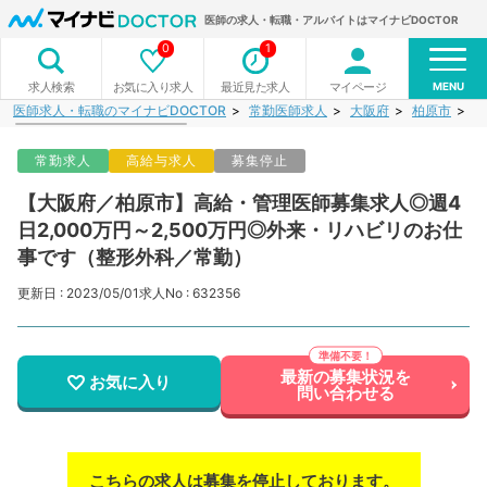
医師の求人・転職・アルバイトはマイナビDOCTOR
0
1
MENU
お気に入り求人
最近見た求人
マイページ
求人検索
医師求人・転職のマイナビDOCTOR
常勤医師求人
大阪府
柏原市
【
常勤求人
高給与求人
募集停止
【大阪府／柏原市】高給・管理医師募集求人◎週4
日2,000万円～2,500万円◎外来・リハビリのお仕
事です（整形外科／常勤）
更新日 : 2023/05/01
求人No : 632356
最新の募集状況を
お気に入り
問い合わせる
こちらの求人は募集を停止しております。