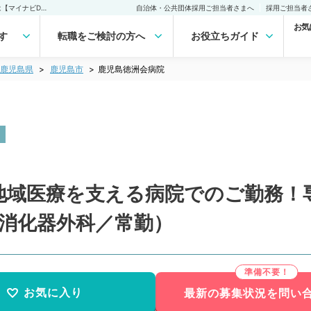
鹿児島徳洲会病院(常勤)の転職・求人｜医師の求人・転職・アルバイトは【マイナビDOCTOR】
自治体・公共団体採用ご担当者さまへ
採用ご担当者
お気
す
転職をご検討の方へ
お役立ちガイド
鹿児島県
鹿児島市
鹿児島徳洲会病院
地域医療を支える病院でのご勤務！
円（消化器外科／常勤）
お気に入り
最新の募集状況を問い