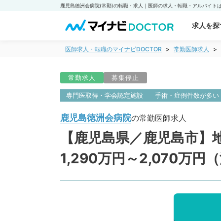
求人を探
医師求人・転職のマイナビDOCTOR
常勤医師求人
常勤求人
募集停止
専門医取得・学会認定施設
手術・症例件数が多い
鹿児島徳洲会病院
の常勤医師求人
【鹿児島県／鹿児島市】
1,290万円～2,070万