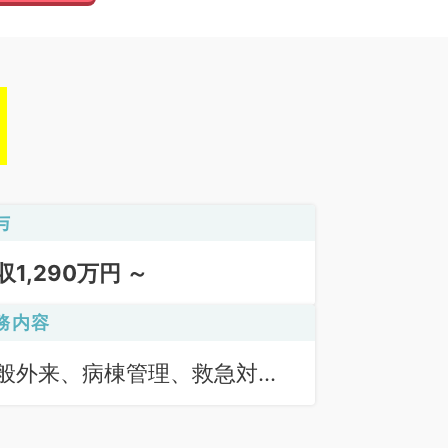
与
収1,290万円 ～
務内容
般外来、病棟管理、救急対
、オペ