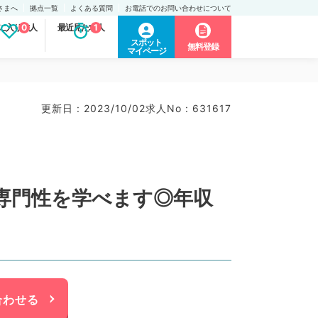
さまへ
拠点一覧
よくある質問
お電話でのお問い合わせについて
に入り求人
0
最近見た求人
1
スポット
無料登録
マイページ
更新日 : 2023/10/02
求人No : 631617
専門性を学べます◎年収
合わせる