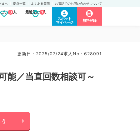
さまへ
拠点一覧
よくある質問
お電話でのお問い合わせについて
に入り求人
0
最近見た求人
1
スポット
無料登録
マイページ
更新日 : 2025/07/24
求人No : 628091
勤可能／当直回数相談可～
らう