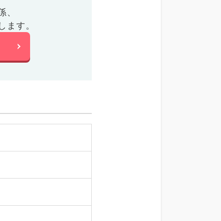
係、
します。