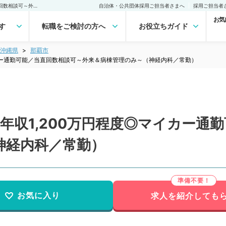
【沖縄県／那覇市】週5日年収1,200万円程度◎マイカー通勤可能／当直回数相談可～外来＆病棟管理のみ～（神経内科／常勤）の転職・求人｜医師の求人・転職・アルバイトは【マイナビDOCTOR】
自治体・公共団体採用ご担当者さまへ
採用ご担当者
お気
す
転職をご検討の方へ
お役立ちガイド
沖縄県
那覇市
イカー通勤可能／当直回数相談可～外来＆病棟管理のみ～（神経内科／常勤）
年収1,200万円程度◎マイカー通
神経内科／常勤）
お気に入り
求人を紹介しても