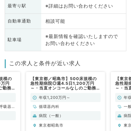
※詳細はお問い合わせください
最寄り駅
相談可能
自動車通勤
※最新情報を確認いたしますので
駐車場
お問い合わせください
この求人と条件が近い求人
規模の
【東京都／昭島市】500床規模の
【東京
0万円
急性期病院◎週4.5日1,200万円
急性期病
ご勤務
～・当直オンコールなしのご勤務
～・当
（循環器内科／常勤）
（一般
年収1,200万円～
年収
呼吸器内
循環器内科
一
・代謝内
科
病院（一般）
病
科
東京都昭島市
東