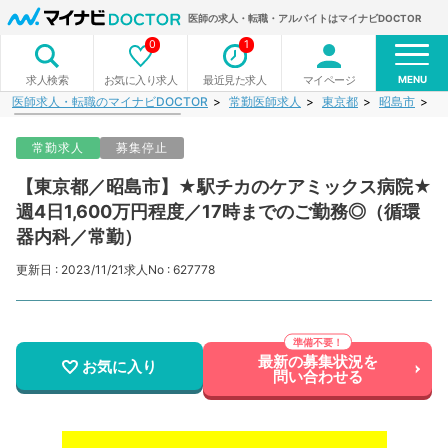
医師の求人・転職・アルバイトはマイナビDOCTOR
0
1
MENU
お気に入り求人
最近見た求人
マイページ
求人検索
医師求人・転職のマイナビDOCTOR
常勤医師求人
東京都
昭島市
【
常勤求人
募集停止
【東京都／昭島市】★駅チカのケアミックス病院★
週4日1,600万円程度／17時までのご勤務◎（循環
器内科／常勤）
更新日 : 2023/11/21
求人No : 627778
最新の募集状況を
お気に入り
問い合わせる