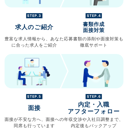
STEP.3
STEP.4
書類作成
求人のご紹介
面接対策
豊富な求人情報から、
あなた
応募書類の
添削や面接対策も
に合った求人を
ご紹介
徹底サポート
STEP.5
STEP.6
内定・入職
面接
アフターフォロー
面接が不安な方へ、
面接への
年収交渉や
入社日調整まで、
同席も
行っています
内定後もバックアップ