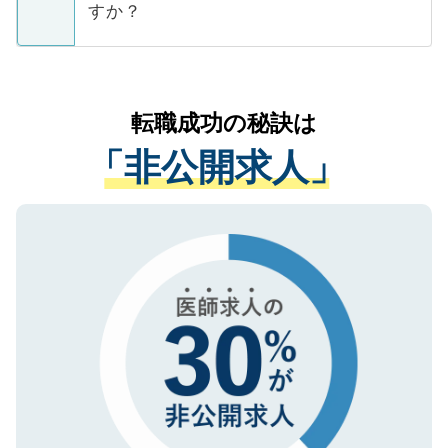
ています。
すか？
支援を目的に使用いたします。お預かりし
ているすべての個人データはご本人の許可
お気軽にご相談ください。先生専任のキャ
なく、医療機関側に開示したり、第三者に
リアパートナーが将来のご希望などをおう
提供することは一切ありません。また弊社
かがいして、現在の医療機関の状況や紹介
転職成功の秘訣は
は、個人情報の取り扱いについての厳密な
経験をまじえながら、適切なアドバイスを
管理基準を満たした事業者のみに付与され
「非公開求人」
させていただきます。すぐにご転職をされ
る、プライバシーマークを取得済みです。
ない方には、長期的なサポートが可能です
ご登録いただいた個人情報は、SSL（デー
ので、まずはご登録ください。
タ暗号化）によって保護されていますの
で、機密保持に関してもご安心ください。