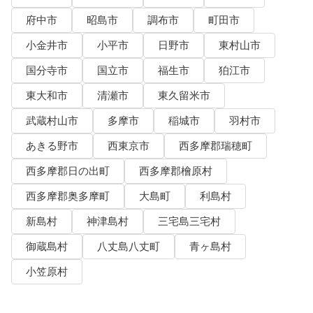
府中市
昭島市
調布市
町田市
小金井市
小平市
日野市
東村山市
国分寺市
国立市
福生市
狛江市
東大和市
清瀬市
東久留米市
武蔵村山市
多摩市
稲城市
羽村市
あきる野市
西東京市
西多摩郡瑞穂町
西多摩郡日の出町
西多摩郡檜原村
西多摩郡奥多摩町
大島町
利島村
新島村
神津島村
三宅島三宅村
御蔵島村
八丈島八丈町
青ヶ島村
小笠原村