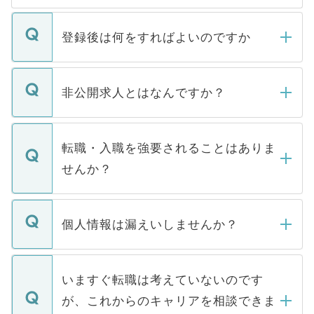
登録後は何をすればよいのですか
ご登録いただきましたら、弊社担当者がご
登録内容を確認し、その後メールもしくは
非公開求人とはなんですか？
お電話にて次のステップのご案内をいたし
ます。通常、5営業日以内にはご連絡をせて
マイナビDOCTORで取り扱っている求人の
いただきますので、しばらくお待ちくださ
うち約3割は、Webサイトからご覧いただ
転職・入職を強要されることはありま
い。
けない「非公開求人」です。非公開求人は
せんか？
下記の理由によって、一般には公開してい
ません。
転職・入職を強要することは一切ありませ
ん。また、仮に応募先から内定をいただい
個人情報は漏えいしませんか？
■応募殺到を避けるため 人気のある医療機
たとしても、ご本人が納得しない限り、内
関を公にしてしまうと、応募が殺到する場
定を承諾する必要はありません。内定先へ
個人情報が漏えいすることはありませんの
合があります。 選考を効率よく行うため
の辞退の連絡はキャリアパートナーが行い
で、ご安心ください。当サイトからの登録
いますぐ転職は考えていないのです
に、医療機関が求める条件に合った人材の
ますので、ご安心ください。
などで収集したご登録者様の個人情報は、
が、これからのキャリアを相談できま
みを人材紹介会社に依頼するケースが増え
ご本人のキャリアアップおよび転職活動の