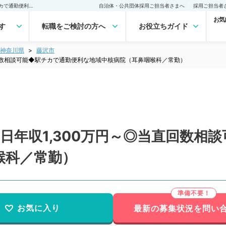
【神奈川県／藤沢市】週5日年収1,300万円～◎当直回数相談可能◆駅チカで通勤便利な地域中核病院（耳鼻咽喉科／常勤）の転職・求人｜医師の求人・転職・アルバイトは【マイナビDOCTOR】
自治体・公共団体採用ご担当者さまへ
採用ご担当者
お気
す
転職をご検討の方へ
お役立ちガイド
神奈川県
藤沢市
直回数相談可能◆駅チカで通勤便利な地域中核病院（耳鼻咽喉科／常勤）
日年収1,300万円～◎当直回数相
喉科／常勤）
お気に入り
最新の募集状況を問い