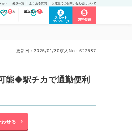
さまへ
拠点一覧
よくある質問
お電話でのお問い合わせについて
に入り求人
0
最近見た求人
1
スポット
無料登録
マイページ
更新日 : 2025/01/30
求人No : 627587
談可能◆駅チカで通勤便利
合わせる