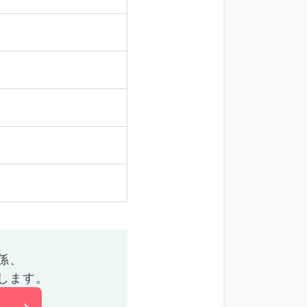
係、
します。