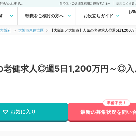
【大阪府／大阪市】人気の老健求人◎週5日1,200万円～◎入居者の健康管理のお仕事です（一般内科／常勤）の転職・求人｜医師の求人・転職・アルバイトは【マイナビDOCTOR】
自治体・公共団体採用ご担当者さまへ
採用ご担当者
お気
す
転職をご検討の方へ
お役立ちガイド
大阪府
大阪市東住吉区
【大阪府／大阪市】人気の老健求人◎週5日1,20
老健求人◎週5日1,200万円～◎
お気に入り
最新の募集状況を問い