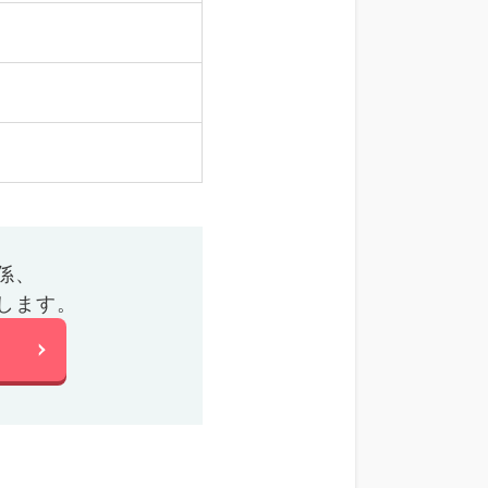
係、
します。