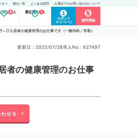
さまへ
拠点一覧
よくある質問
お電話でのお問い合わせについて
に入り求人
0
最近見た求人
1
スポット
無料登録
マイページ
0万円～◎入居者の健康管理のお仕事です（一般内科／常勤）
更新日 : 2023/07/28
求人No : 627497
入居者の健康管理のお仕事
合わせる