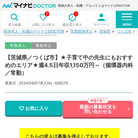
医師の求人・転職・アルバイトはマイナビDOCTOR
0
1
MENU
お気に入り求人
最近見た求人
マイページ
求人検索
医師求人・転職のマイナビDOCTOR
常勤医師求人
茨城県
つくば市
常勤求人
募集停止
【茨城県／つくば市】★子育て中の先生にもおすす
めのエリア★週4.5日年収1,150万円～（循環器内科
／常勤）
更新日 : 2024/06/07
求人No : 626279
最新の募集状況を
お気に入り
問い合わせる
こちらの求人は募集を停止しております。