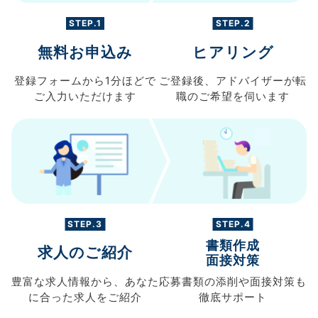
STEP.1
STEP.2
無料お申込み
ヒアリング
登録フォームから
1分ほどで
ご登録後、
アドバイザーが転
ご入力
いただけます
職の
ご希望を伺います
STEP.3
STEP.4
書類作成
求人のご紹介
面接対策
豊富な求人情報から、
あなた
応募書類の
添削や面接対策も
に合った求人を
ご紹介
徹底サポート