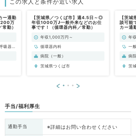
この求人と条件が近い求人
カー通勤
【茨城県／つくば市】週4.5日～◎
【茨城
200万
年収1000万♪一般外来などのお仕
談可能
／常勤）
事です！（循環器内科／常勤）
カー通勤
～（総
年収1,000万円～
年収
呼吸器内
循環器内科
一
・代謝内
科
病院（一般）
病
茨城県つくば市
茨
<
>
手当/福利厚生
※詳細はお問い合わせください
通勤手当