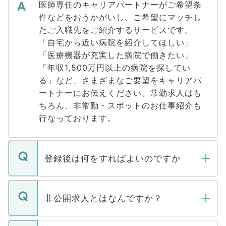
医師専任のキャリアパートナーがご希望条
件などをおうかがいし、ご希望にマッチし
たご入職先をご紹介するサービスです。
「自宅から近い病院を紹介してほしい」
「医療機器が充実した病院で働きたい」
「年収1,500万円以上の病院を探してい
る」など、さまざまなご要望をキャリアパ
ートナーにお伝えください。常勤求人はも
ちろん、非常勤・スポットのお仕事紹介も
行なっております。
登録後は何をすればよいのですか
ご登録いただきましたら、弊社担当者がご
登録内容を確認し、その後メールもしくは
非公開求人とはなんですか？
お電話にて次のステップのご案内をいたし
ます。通常、5営業日以内にはご連絡をせて
マイナビDOCTORで取り扱っている求人の