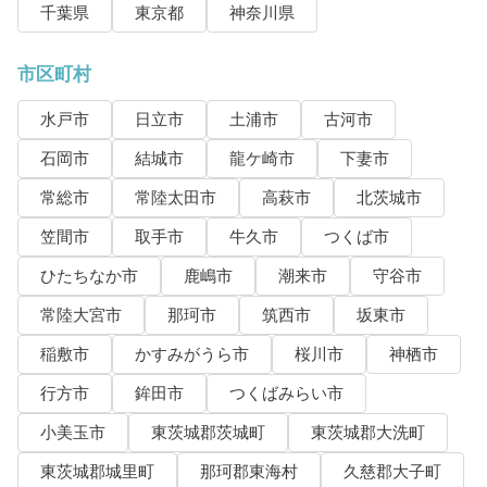
千葉県
東京都
神奈川県
市区町村
水戸市
日立市
土浦市
古河市
石岡市
結城市
龍ケ崎市
下妻市
常総市
常陸太田市
高萩市
北茨城市
笠間市
取手市
牛久市
つくば市
ひたちなか市
鹿嶋市
潮来市
守谷市
常陸大宮市
那珂市
筑西市
坂東市
稲敷市
かすみがうら市
桜川市
神栖市
行方市
鉾田市
つくばみらい市
小美玉市
東茨城郡茨城町
東茨城郡大洗町
東茨城郡城里町
那珂郡東海村
久慈郡大子町