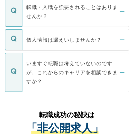
いただきますので、しばらくお待ちくださ
うち約3割は、Webサイトからご覧いただ
転職・入職を強要されることはありま
い。
けない「非公開求人」です。非公開求人は
せんか？
下記の理由によって、一般には公開してい
ません。
転職・入職を強要することは一切ありませ
ん。また、仮に応募先から内定をいただい
個人情報は漏えいしませんか？
■応募殺到を避けるため 人気のある医療機
たとしても、ご本人が納得しない限り、内
関を公にしてしまうと、応募が殺到する場
定を承諾する必要はありません。内定先へ
個人情報が漏えいすることはありませんの
合があります。 選考を効率よく行うため
の辞退の連絡はキャリアパートナーが行い
で、ご安心ください。当サイトからの登録
いますぐ転職は考えていないのです
に、医療機関が求める条件に合った人材の
ますので、ご安心ください。
などで収集したご登録者様の個人情報は、
が、これからのキャリアを相談できま
みを人材紹介会社に依頼するケースが増え
ご本人のキャリアアップおよび転職活動の
ています。
すか？
支援を目的に使用いたします。お預かりし
ているすべての個人データはご本人の許可
お気軽にご相談ください。先生専任のキャ
なく、医療機関側に開示したり、第三者に
リアパートナーが将来のご希望などをおう
提供することは一切ありません。また弊社
かがいして、現在の医療機関の状況や紹介
転職成功の秘訣は
は、個人情報の取り扱いについての厳密な
経験をまじえながら、適切なアドバイスを
管理基準を満たした事業者のみに付与され
「非公開求人」
させていただきます。すぐにご転職をされ
る、プライバシーマークを取得済みです。
ない方には、長期的なサポートが可能です