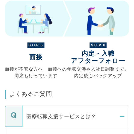
STEP.5
STEP.6
内定・入職
面接
アフターフォロー
面接が不安な方へ、
面接への
年収交渉や
入社日調整まで、
同席も
行っています
内定後もバックアップ
よくあるご質問
医療転職支援サービスとは？