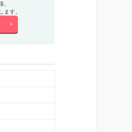
係、
します。