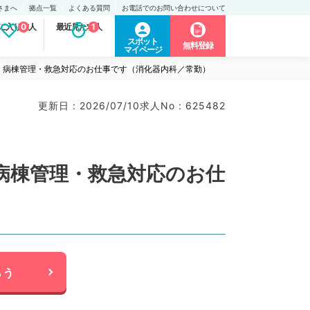
さまへ
拠点一覧
よくある質問
お電話でのお問い合わせについて
に入り求人
0
最近見た求人
1
スポット
無料登録
マイページ
外来・病棟管理・救急対応のお仕事です（消化器内科／常勤）
更新日 : 2026/07/10
求人No : 625482
来・病棟管理・救急対応のお仕
らう