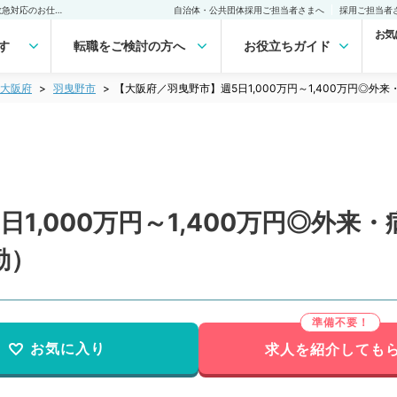
【大阪府／羽曳野市】週5日1,000万円～1,400万円◎外来・病棟管理・救急対応のお仕事です（消化器内科／常勤）の転職・求人｜医師の求人・転職・アルバイトは【マイナビDOCTOR】
自治体・公共団体採用ご担当者さまへ
採用ご担当者
お気
す
転職をご検討の方へ
お役立ちガイド
大阪府
羽曳野市
【大阪府／羽曳野市】週5日1,000万円～1,400万円◎
1,000万円～1,400万円◎外
勤）
お気に入り
求人を紹介しても