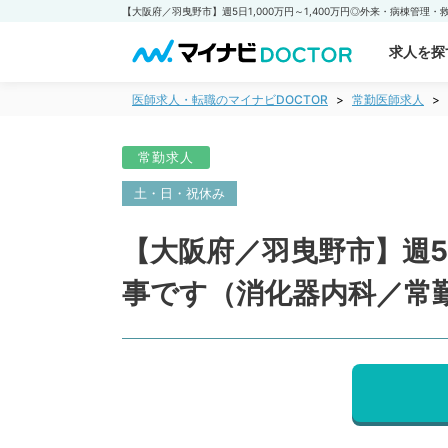
求人を探
医師求人・転職のマイナビDOCTOR
常勤医師求人
常勤求人
土・日・祝休み
【大阪府／羽曳野市】週5日
事です（消化器内科／常