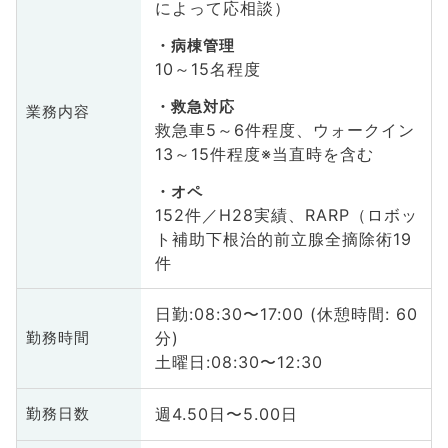
によって応相談）
病棟管理
10～15名程度
救急対応
業務内容
救急車5～6件程度、ウォークイン
13～15件程度※当直時を含む
オペ
152件／H28実績、RARP（ロボッ
ト補助下根治的前立腺全摘除術19
件
日勤:08:30〜17:00 (休憩時間: 60
分)
勤務時間
土曜日:08:30〜12:30
週4.50日〜5.00日
勤務日数