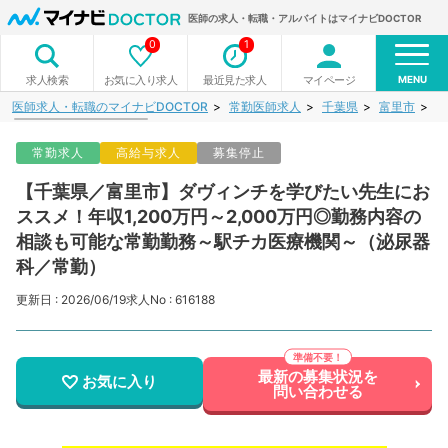
医師の求人・転職・アルバイトはマイナビDOCTOR
0
1
MENU
お気に入り求人
最近見た求人
マイページ
求人検索
医師求人・転職のマイナビDOCTOR
常勤医師求人
千葉県
富里市
【
常勤求人
高給与求人
募集停止
【千葉県／富里市】ダヴィンチを学びたい先生にお
ススメ！年収1,200万円～2,000万円◎勤務内容の
相談も可能な常勤勤務～駅チカ医療機関～（泌尿器
科／常勤）
更新日 : 2026/06/19
求人No : 616188
最新の募集状況を
お気に入り
問い合わせる