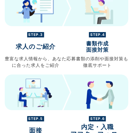
STEP.3
STEP.4
書類作成
求人のご紹介
面接対策
豊富な求人情報から、
あなた
応募書類の
添削や面接対策も
に合った求人を
ご紹介
徹底サポート
STEP.5
STEP.6
内定・入職
面接