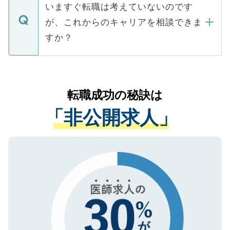
の辞退の連絡はキャリアパートナーが行い
で、ご安心ください。当サイトからの登録
いますぐ転職は考えていないのです
に、医療機関が求める条件に合った人材の
ますので、ご安心ください。
などで収集したご登録者様の個人情報は、
が、これからのキャリアを相談できま
みを人材紹介会社に依頼するケースが増え
ご本人のキャリアアップおよび転職活動の
ています。
すか？
支援を目的に使用いたします。お預かりし
ているすべての個人データはご本人の許可
お気軽にご相談ください。先生専任のキャ
なく、医療機関側に開示したり、第三者に
リアパートナーが将来のご希望などをおう
提供することは一切ありません。また弊社
かがいして、現在の医療機関の状況や紹介
転職成功の秘訣は
は、個人情報の取り扱いについての厳密な
経験をまじえながら、適切なアドバイスを
管理基準を満たした事業者のみに付与され
「非公開求人」
させていただきます。すぐにご転職をされ
る、プライバシーマークを取得済みです。
ない方には、長期的なサポートが可能です
ご登録いただいた個人情報は、SSL（デー
ので、まずはご登録ください。
タ暗号化）によって保護されていますの
で、機密保持に関してもご安心ください。