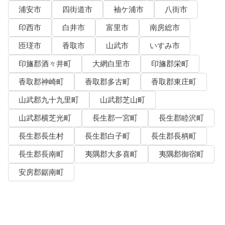
浦安市
四街道市
袖ケ浦市
八街市
印西市
白井市
富里市
南房総市
匝瑳市
香取市
山武市
いすみ市
印旛郡酒々井町
大網白里市
印旛郡栄町
香取郡神崎町
香取郡多古町
香取郡東庄町
山武郡九十九里町
山武郡芝山町
山武郡横芝光町
長生郡一宮町
長生郡睦沢町
長生郡長生村
長生郡白子町
長生郡長柄町
長生郡長南町
夷隅郡大多喜町
夷隅郡御宿町
安房郡鋸南町