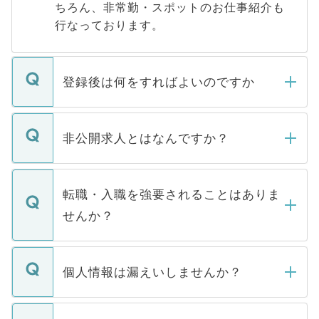
ちろん、非常勤・スポットのお仕事紹介も
行なっております。
登録後は何をすればよいのですか
ご登録いただきましたら、弊社担当者がご
登録内容を確認し、その後メールもしくは
非公開求人とはなんですか？
お電話にて次のステップのご案内をいたし
ます。通常、5営業日以内にはご連絡をせて
マイナビDOCTORで取り扱っている求人の
いただきますので、しばらくお待ちくださ
うち約3割は、Webサイトからご覧いただ
転職・入職を強要されることはありま
い。
けない「非公開求人」です。非公開求人は
せんか？
下記の理由によって、一般には公開してい
ません。
転職・入職を強要することは一切ありませ
ん。また、仮に応募先から内定をいただい
個人情報は漏えいしませんか？
■応募殺到を避けるため 人気のある医療機
たとしても、ご本人が納得しない限り、内
関を公にしてしまうと、応募が殺到する場
定を承諾する必要はありません。内定先へ
個人情報が漏えいすることはありませんの
合があります。 選考を効率よく行うため