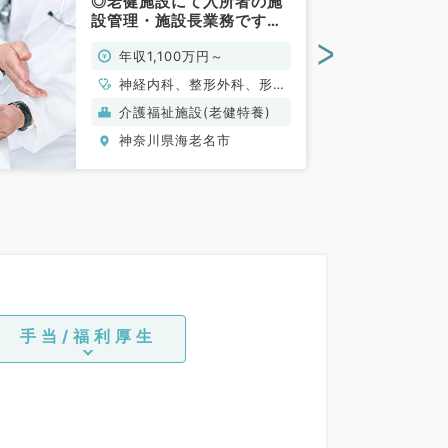
◎老健施設にて入所者の施
設管理・施設長業務です！
(内科系、外科系／常勤)
>
年収1,100万円～
神経内科、整形外科、形成
外科、脳神経外科、呼吸器
介護福祉施設(老健特養)
外科、心臓血管外科、泌尿
神奈川県海老名市
器科、一般内科、循環器内
科、呼吸器内科、消化器内
科、内分泌・代謝内科、腎
臓内科、老年内科、血液内
科、外科系全般、一般外
科、消化器外科、乳腺外
科、膠原病科、大腸・肛門
外科
手当/福利厚生