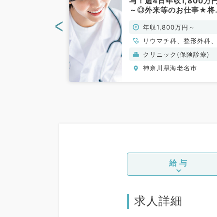
円～・週4日勤
与！週4日年収1,800万
能◎入職時期応
～◎外来等のお仕事★将
整形外科／常
的に開業お考えの先生に
<
0万円～
年収1,800万円～
ススメ★（整形外科,リ
チ科,リハビリテーショ
リウマチ科、整形外科
／常勤）
ハビリテーション科
般）
クリニック(保険診療)
海老名市
神奈川県海老名市
給与
求人詳細