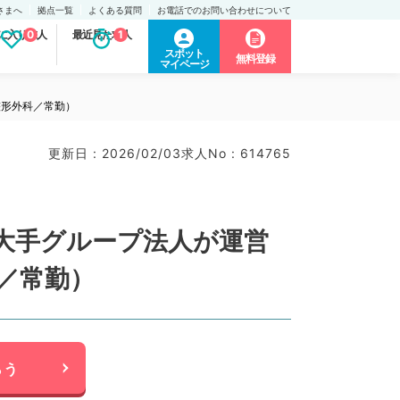
さまへ
拠点一覧
よくある質問
お電話でのお問い合わせについて
に入り求人
0
最近見た求人
1
スポット
無料登録
マイページ
整形外科／常勤）
更新日 : 2026/02/03
求人No : 614765
大手グループ法人が運営
科／常勤）
らう