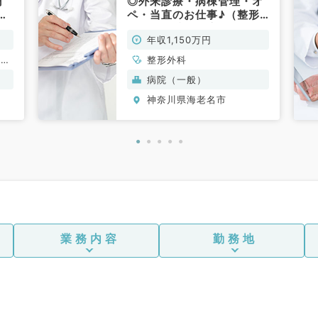
円
◎外来診療・病棟管理・オ
来
ペ・当直のお仕事♪（整形
お
外科（脊椎脊髄専門）／常
年収1,150万円
ウマ
勤）
ン科
、リ
整形外科
病院（一般）
神奈川県海老名市
業務内容
勤務地