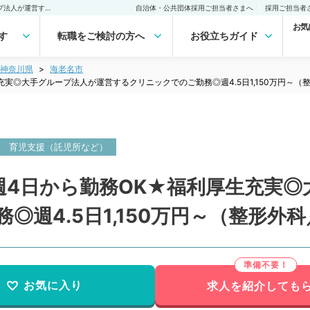
【神奈川県／海老名市】週4日から勤務OK★福利厚生充実◎大手グループ法人が運営するクリニックでのご勤務◎週4.5日1,150万円～（整形外科／常勤）の転職・求人｜医師の求人・転職・アルバイトは【マイナビDOCTOR】
自治体・公共団体採用ご担当者さまへ
採用ご担当者
お気
す
転職をご検討の方へ
お役立ちガイド
神奈川県
海老名市
実◎大手グループ法人が運営するクリニックでのご勤務◎週4.5日1,150万円～（
育児支援（託児所など）
週4日から勤務OK★福利厚生充実◎
◎週4.5日1,150万円～（整形外
お気に入り
求人を紹介しても