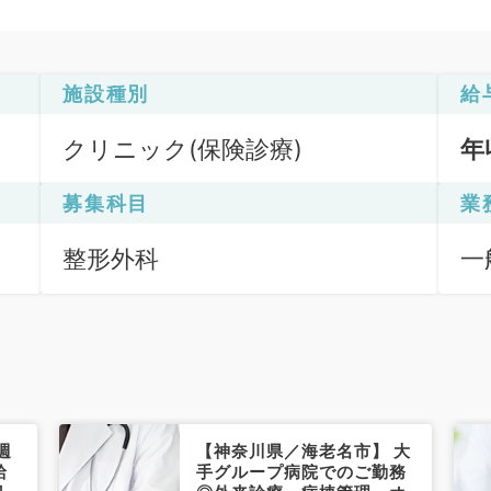
施設種別
給
クリニック(保険診療)
年
募集科目
業
整形外科
一
週
【神奈川県／海老名市】 大
給
手グループ病院でのご勤務