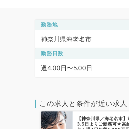
勤務地
神奈川県海老名市
勤務日数
週4.00日〜5.00日
この求人と条件が近い求人
／海老名市】急
【神奈川県／海老名市】
のご勤務・週5
3.5日よりご勤務可★高