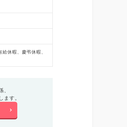
有給休暇、慶弔休暇、
係、
します。