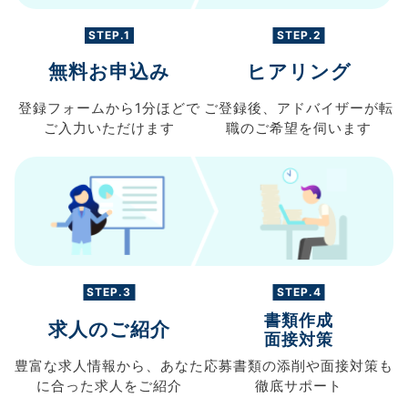
STEP.1
STEP.2
無料お申込み
ヒアリング
登録フォームから
1分ほどで
ご登録後、
アドバイザーが転
ご入力
いただけます
職の
ご希望を伺います
STEP.3
STEP.4
書類作成
求人のご紹介
面接対策
豊富な求人情報から、
あなた
応募書類の
添削や面接対策も
に合った求人を
ご紹介
徹底サポート