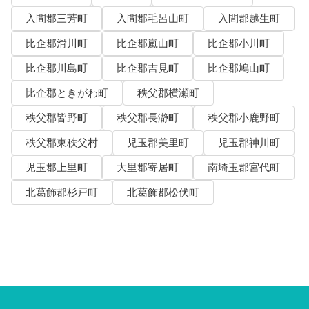
入間郡三芳町
入間郡毛呂山町
入間郡越生町
比企郡滑川町
比企郡嵐山町
比企郡小川町
比企郡川島町
比企郡吉見町
比企郡鳩山町
比企郡ときがわ町
秩父郡横瀬町
秩父郡皆野町
秩父郡長瀞町
秩父郡小鹿野町
秩父郡東秩父村
児玉郡美里町
児玉郡神川町
児玉郡上里町
大里郡寄居町
南埼玉郡宮代町
北葛飾郡杉戸町
北葛飾郡松伏町