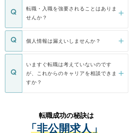
いただきますので、しばらくお待ちくださ
うち約3割は、Webサイトからご覧いただ
転職・入職を強要されることはありま
い。
けない「非公開求人」です。非公開求人は
せんか？
下記の理由によって、一般には公開してい
ません。
転職・入職を強要することは一切ありませ
ん。また、仮に応募先から内定をいただい
個人情報は漏えいしませんか？
■応募殺到を避けるため 人気のある医療機
たとしても、ご本人が納得しない限り、内
関を公にしてしまうと、応募が殺到する場
定を承諾する必要はありません。内定先へ
個人情報が漏えいすることはありませんの
合があります。 選考を効率よく行うため
の辞退の連絡はキャリアパートナーが行い
で、ご安心ください。当サイトからの登録
いますぐ転職は考えていないのです
に、医療機関が求める条件に合った人材の
ますので、ご安心ください。
などで収集したご登録者様の個人情報は、
が、これからのキャリアを相談できま
みを人材紹介会社に依頼するケースが増え
ご本人のキャリアアップおよび転職活動の
ています。
すか？
支援を目的に使用いたします。お預かりし
ているすべての個人データはご本人の許可
お気軽にご相談ください。先生専任のキャ
なく、医療機関側に開示したり、第三者に
リアパートナーが将来のご希望などをおう
提供することは一切ありません。また弊社
かがいして、現在の医療機関の状況や紹介
転職成功の秘訣は
は、個人情報の取り扱いについての厳密な
経験をまじえながら、適切なアドバイスを
管理基準を満たした事業者のみに付与され
「非公開求人」
させていただきます。すぐにご転職をされ
る、プライバシーマークを取得済みです。