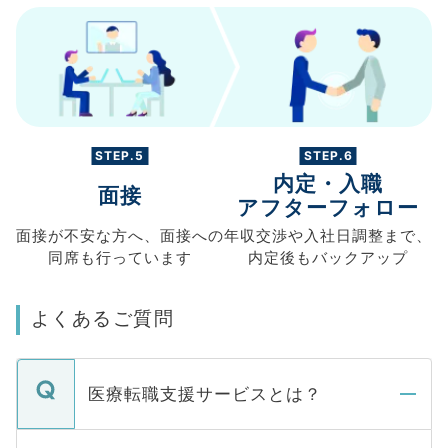
STEP.5
STEP.6
内定・入職
面接
アフターフォロー
面接が不安な方へ、
面接への
年収交渉や
入社日調整まで、
同席も
行っています
内定後もバックアップ
よくあるご質問
医療転職支援サービスとは？