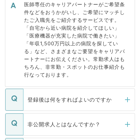
医師専任のキャリアパートナーがご希望条
件などをおうかがいし、ご希望にマッチし
たご入職先をご紹介するサービスです。
「自宅から近い病院を紹介してほしい」
「医療機器が充実した病院で働きたい」
「年収1,500万円以上の病院を探してい
る」など、さまざまなご要望をキャリアパ
ートナーにお伝えください。常勤求人はも
ちろん、非常勤・スポットのお仕事紹介も
行なっております。
登録後は何をすればよいのですか
ご登録いただきましたら、弊社担当者がご
登録内容を確認し、その後メールもしくは
非公開求人とはなんですか？
お電話にて次のステップのご案内をいたし
ます。通常、5営業日以内にはご連絡をせて
マイナビDOCTORで取り扱っている求人の