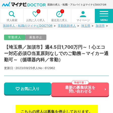
医師の求人・転職・アルバイトはマイナビDOCTOR
0
1
MENU
お気に入り求人
最近見た求人
マイページ
求人検索
医師求人・転職のマイナビDOCTOR
常勤医師求人
埼玉県
加須市
【
常勤求人
募集停止
【埼玉県／加須市】週4.5日1,700万円～！心エコ
ー対応必須◎当直原則なしでのご勤務～マイカー通
勤可～（循環器内科／常勤）
更新日 : 2023/09/25
求人No : 612962
最新の募集状況を
お気に入り
問い合わせる
こちらの求人は募集を停止しております。