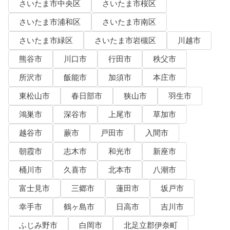
さいたま市中央区
さいたま市桜区
さいたま市浦和区
さいたま市南区
さいたま市緑区
さいたま市岩槻区
川越市
熊谷市
川口市
行田市
秩父市
所沢市
飯能市
加須市
本庄市
東松山市
春日部市
狭山市
羽生市
鴻巣市
深谷市
上尾市
草加市
越谷市
蕨市
戸田市
入間市
朝霞市
志木市
和光市
新座市
桶川市
久喜市
北本市
八潮市
富士見市
三郷市
蓮田市
坂戸市
幸手市
鶴ヶ島市
日高市
吉川市
ふじみ野市
白岡市
北足立郡伊奈町