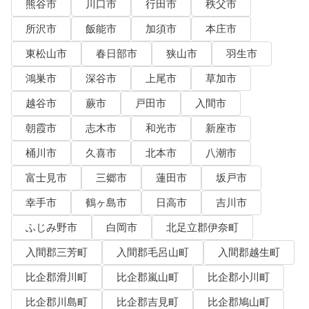
熊谷市
川口市
行田市
秩父市
所沢市
飯能市
加須市
本庄市
東松山市
春日部市
狭山市
羽生市
鴻巣市
深谷市
上尾市
草加市
越谷市
蕨市
戸田市
入間市
朝霞市
志木市
和光市
新座市
桶川市
久喜市
北本市
八潮市
富士見市
三郷市
蓮田市
坂戸市
幸手市
鶴ヶ島市
日高市
吉川市
ふじみ野市
白岡市
北足立郡伊奈町
入間郡三芳町
入間郡毛呂山町
入間郡越生町
比企郡滑川町
比企郡嵐山町
比企郡小川町
比企郡川島町
比企郡吉見町
比企郡鳩山町