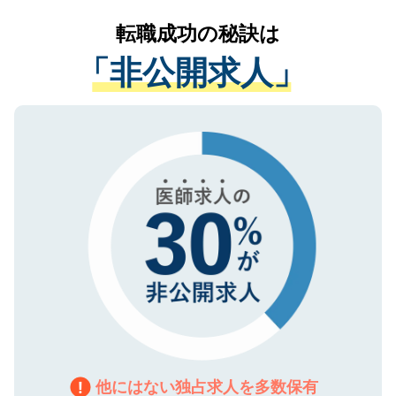
リアパートナーが将来のご希望などをおう
提供することは一切ありません。また弊社
かがいして、現在の医療機関の状況や紹介
転職成功の秘訣は
は、個人情報の取り扱いについての厳密な
経験をまじえながら、適切なアドバイスを
管理基準を満たした事業者のみに付与され
「非公開求人」
させていただきます。すぐにご転職をされ
る、プライバシーマークを取得済みです。
ない方には、長期的なサポートが可能です
ご登録いただいた個人情報は、SSL（デー
ので、まずはご登録ください。
タ暗号化）によって保護されていますの
で、機密保持に関してもご安心ください。
他にはない独占求人を多数保有