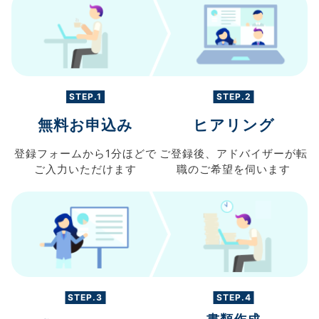
STEP.1
STEP.2
無料お申込み
ヒアリング
登録フォームから
1分ほどで
ご登録後、
アドバイザーが転
ご入力
いただけます
職の
ご希望を伺います
STEP.3
STEP.4