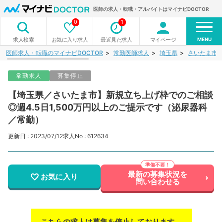
医師の求人・転職・アルバイトはマイナビDOCTOR
0
1
MENU
お気に入り求人
最近見た求人
マイページ
求人検索
医師求人・転職のマイナビDOCTOR
常勤医師求人
埼玉県
さいたま市
常勤求人
募集停止
【埼玉県／さいたま市】新規立ち上げ枠でのご相談
◎週4.5日1,500万円以上のご提示です（泌尿器科
／常勤）
更新日 : 2023/07/12
求人No : 612634
最新の募集状況を
お気に入り
問い合わせる
こちらの求人は募集を停止しております。