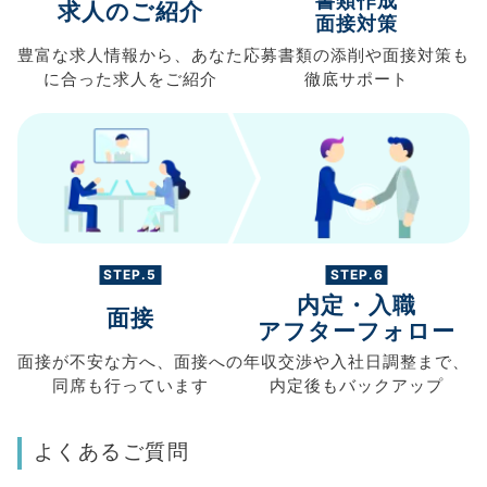
書類作成
求人のご紹介
面接対策
豊富な求人情報から、
あなた
応募書類の
添削や面接対策も
に合った求人を
ご紹介
徹底サポート
STEP.5
STEP.6
内定・入職
面接
アフターフォロー
面接が不安な方へ、
面接への
年収交渉や
入社日調整まで、
同席も
行っています
内定後もバックアップ
よくあるご質問