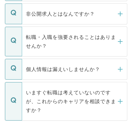
ご登録いただきましたら、弊社担当者がご
登録内容を確認し、その後メールもしくは
非公開求人とはなんですか？
お電話にて次のステップのご案内をいたし
ます。通常、5営業日以内にはご連絡をせて
マイナビDOCTORで取り扱っている求人の
いただきますので、しばらくお待ちくださ
うち約3割は、Webサイトからご覧いただ
転職・入職を強要されることはありま
い。
けない「非公開求人」です。非公開求人は
せんか？
下記の理由によって、一般には公開してい
ません。
転職・入職を強要することは一切ありませ
ん。また、仮に応募先から内定をいただい
個人情報は漏えいしませんか？
■応募殺到を避けるため 人気のある医療機
たとしても、ご本人が納得しない限り、内
関を公にしてしまうと、応募が殺到する場
定を承諾する必要はありません。内定先へ
個人情報が漏えいすることはありませんの
合があります。 選考を効率よく行うため
の辞退の連絡はキャリアパートナーが行い
で、ご安心ください。当サイトからの登録
いますぐ転職は考えていないのです
に、医療機関が求める条件に合った人材の
ますので、ご安心ください。
などで収集したご登録者様の個人情報は、
が、これからのキャリアを相談できま
みを人材紹介会社に依頼するケースが増え
ご本人のキャリアアップおよび転職活動の
ています。
すか？
支援を目的に使用いたします。お預かりし
ているすべての個人データはご本人の許可
お気軽にご相談ください。先生専任のキャ
なく、医療機関側に開示したり、第三者に