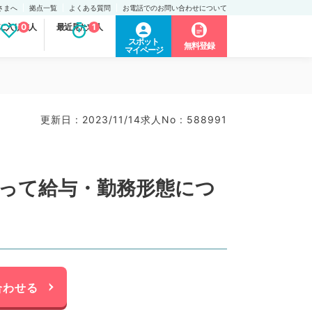
さまへ
拠点一覧
よくある質問
お電話でのお問い合わせについて
に入り求人
0
最近見た求人
1
スポット
無料登録
マイページ
更新日 : 2023/11/14
求人No : 588991
よって給与・勤務形態につ
合わせる