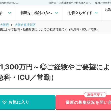
【大阪府／大阪市】週5日1,300万円～◎ご経験やご要望によって給与・勤務形態についての相談可能です（救急科・ICU／常勤）の転職・求人｜医師の求人・転職・アルバイトは【マイナビDOCTOR】
自治体・公共団体採用ご担当者さまへ
採用ご担当者
お気
す
転職をご検討の方へ
お役立ちガイド
大阪府
大阪市東淀川区
要望によって給与・勤務形態についての相談可能です（救急科・ICU／常勤）
1,300万円～◎ご経験やご要望に
科・ICU／常勤）
お気に入り
最新の募集状況を問い