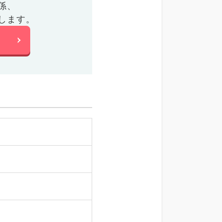
係、
します。