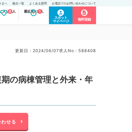
さまへ
拠点一覧
よくある質問
お電話でのお問い合わせについて
に入り求人
0
最近見た求人
1
スポット
無料登録
マイページ
更新日 : 2024/06/07
求人No : 588408
復期の病棟管理と外来・年
合わせる