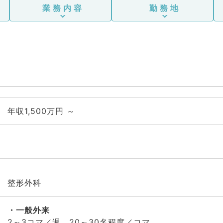
業務内容
勤務地
年収1,500万円 ～
整形外科
一般外来
2～3コマ／週 20～30名程度／コマ