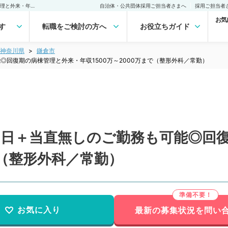
【神奈川県／鎌倉市】週4日＋当直無しのご勤務も可能◎回復期の病棟管理と外来・年収1500万～2000万まで（整形外科／常勤）の転職・求人｜医師の求人・転職・アルバイトは【マイナビDOCTOR】
自治体・公共団体採用ご担当者さまへ
採用ご担当者
お気
す
転職をご検討の方へ
お役立ちガイド
神奈川県
鎌倉市
◎回復期の病棟管理と外来・年収1500万～2000万まで（整形外科／常勤）
4日＋当直無しのご勤務も可能◎回
で（整形外科／常勤）
お気に入り
最新の募集状況を問い