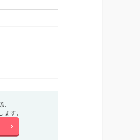
係、
します。