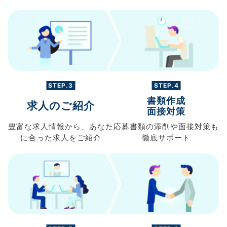
STEP.3
STEP.4
書類作成
求人のご紹介
面接対策
豊富な求人情報から、
あなた
応募書類の
添削や面接対策も
に合った求人を
ご紹介
徹底サポート