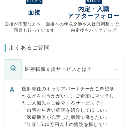
STEP.5
STEP.6
内定・入職
面接
アフターフォロー
面接が不安な方へ、
面接への
年収交渉や
入社日調整まで、
同席も
行っています
内定後もバックアップ
よくあるご質問
医療転職支援サービスとは？
医師専任のキャリアパートナーがご希望条
件などをおうかがいし、ご希望にマッチし
たご入職先をご紹介するサービスです。
「自宅から近い病院を紹介してほしい」
「医療機器が充実した病院で働きたい」
「年収1,500万円以上の病院を探してい