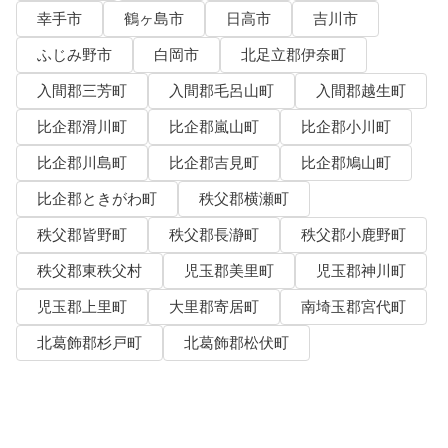
幸手市
鶴ヶ島市
日高市
吉川市
ふじみ野市
白岡市
北足立郡伊奈町
入間郡三芳町
入間郡毛呂山町
入間郡越生町
比企郡滑川町
比企郡嵐山町
比企郡小川町
比企郡川島町
比企郡吉見町
比企郡鳩山町
比企郡ときがわ町
秩父郡横瀬町
秩父郡皆野町
秩父郡長瀞町
秩父郡小鹿野町
秩父郡東秩父村
児玉郡美里町
児玉郡神川町
児玉郡上里町
大里郡寄居町
南埼玉郡宮代町
北葛飾郡杉戸町
北葛飾郡松伏町