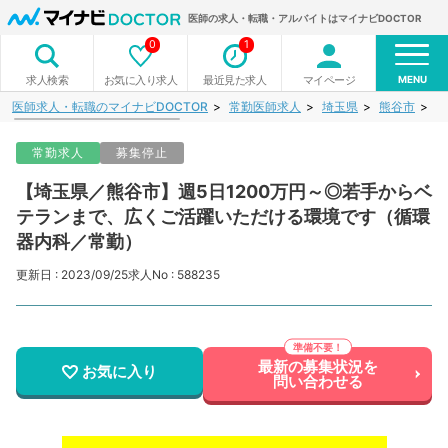
医師の求人・転職・アルバイトはマイナビDOCTOR
0
1
MENU
お気に入り求人
最近見た求人
マイページ
求人検索
医師求人・転職のマイナビDOCTOR
常勤医師求人
埼玉県
熊谷市
【
常勤求人
募集停止
【埼玉県／熊谷市】週5日1200万円～◎若手からベ
テランまで、広くご活躍いただける環境です（循環
器内科／常勤）
更新日 : 2023/09/25
求人No : 588235
最新の募集状況を
お気に入り
問い合わせる