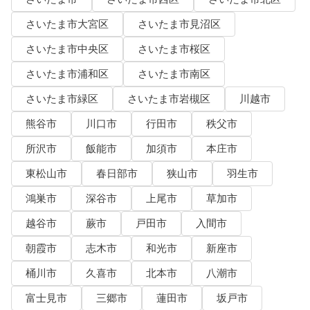
さいたま市大宮区
さいたま市見沼区
さいたま市中央区
さいたま市桜区
さいたま市浦和区
さいたま市南区
さいたま市緑区
さいたま市岩槻区
川越市
熊谷市
川口市
行田市
秩父市
所沢市
飯能市
加須市
本庄市
東松山市
春日部市
狭山市
羽生市
鴻巣市
深谷市
上尾市
草加市
越谷市
蕨市
戸田市
入間市
朝霞市
志木市
和光市
新座市
桶川市
久喜市
北本市
八潮市
富士見市
三郷市
蓮田市
坂戸市