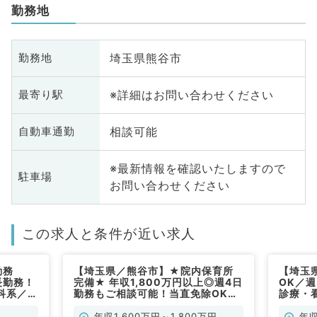
勤務地
埼玉県熊谷市
勤務地
※詳細はお問い合わせください
最寄り駅
相談可能
自動車通勤
※最新情報を確認いたしますので
駐車場
お問い合わせください
この求人と条件が近い求人
勤務
【埼玉県／熊谷市】★院内保育所
【埼玉
長勤務！
完備★ 年収1,800万円以上◎週4日
OK／週
科系／常
勤務もご相談可能！当直免除OK＆
診療・
残業ほぼなしのご勤務◎子育て中の
勤）
先生にもおすすめです（一般内科／
年収1,600万円～1,800万円
年収