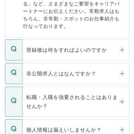
る」など、さまざまなご要望をキャリアパ
ートナーにお伝えください。常勤求人はも
ちろん、非常勤・スポットのお仕事紹介も
行なっております。
登録後は何をすればよいのですか
ご登録いただきましたら、弊社担当者がご
登録内容を確認し、その後メールもしくは
非公開求人とはなんですか？
お電話にて次のステップのご案内をいたし
ます。通常、5営業日以内にはご連絡をせて
マイナビDOCTORで取り扱っている求人の
いただきますので、しばらくお待ちくださ
うち約3割は、Webサイトからご覧いただ
転職・入職を強要されることはありま
い。
けない「非公開求人」です。非公開求人は
せんか？
下記の理由によって、一般には公開してい
ません。
転職・入職を強要することは一切ありませ
ん。また、仮に応募先から内定をいただい
個人情報は漏えいしませんか？
■応募殺到を避けるため 人気のある医療機