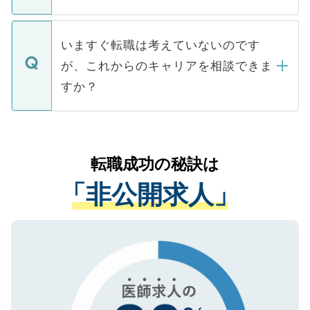
たとしても、ご本人が納得しない限り、内
関を公にしてしまうと、応募が殺到する場
定を承諾する必要はありません。内定先へ
個人情報が漏えいすることはありませんの
合があります。 選考を効率よく行うため
の辞退の連絡はキャリアパートナーが行い
で、ご安心ください。当サイトからの登録
いますぐ転職は考えていないのです
に、医療機関が求める条件に合った人材の
ますので、ご安心ください。
などで収集したご登録者様の個人情報は、
が、これからのキャリアを相談できま
みを人材紹介会社に依頼するケースが増え
ご本人のキャリアアップおよび転職活動の
ています。
すか？
支援を目的に使用いたします。お預かりし
ているすべての個人データはご本人の許可
お気軽にご相談ください。先生専任のキャ
なく、医療機関側に開示したり、第三者に
リアパートナーが将来のご希望などをおう
提供することは一切ありません。また弊社
かがいして、現在の医療機関の状況や紹介
転職成功の秘訣は
は、個人情報の取り扱いについての厳密な
経験をまじえながら、適切なアドバイスを
管理基準を満たした事業者のみに付与され
「非公開求人」
させていただきます。すぐにご転職をされ
る、プライバシーマークを取得済みです。
ない方には、長期的なサポートが可能です
ご登録いただいた個人情報は、SSL（デー
ので、まずはご登録ください。
タ暗号化）によって保護されていますの
で、機密保持に関してもご安心ください。