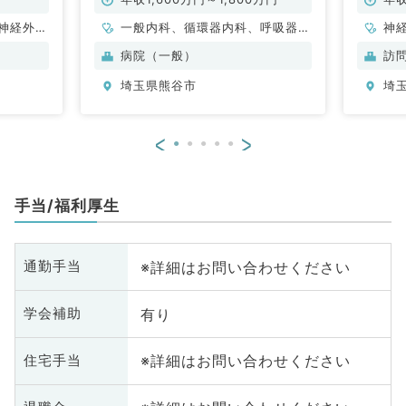
常勤）
神経外
一般内科、循環器内科、呼吸器内
神
管外科、
科、消化器内科、内分泌・代謝内
科
病院（一般）
訪
呼吸器内
科
分
埼玉県熊谷市
埼
・代謝内
内
、血液内
科、消化
<
>
手当/福利厚生
※詳細はお問い合わせください
通勤手当
有り
学会補助
※詳細はお問い合わせください
住宅手当