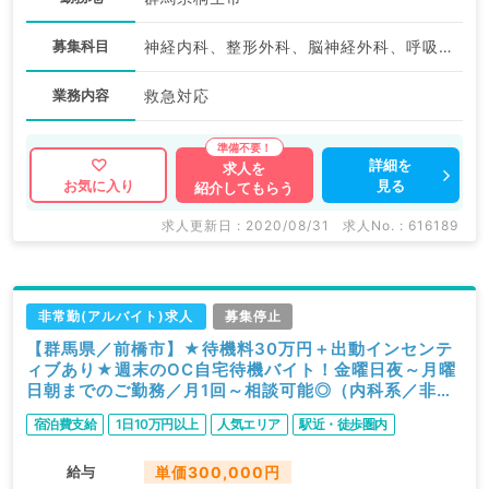
募集科目
神経内科、整形外科、脳神経外科、呼吸器外科、心臓血管外科、循環器内科、外科系全般、一般外科、消化器外科
業務内容
救急対応
詳細を
求人を
見る
お気に入り
紹介してもらう
求人更新日 : 2020/08/31
求人No. : 616189
非常勤(アルバイト)求人
募集停止
【群馬県／前橋市】★待機料30万円＋出動インセンテ
ィブあり★週末のOC自宅待機バイト！金曜日夜～月曜
日朝までのご勤務／月1回～相談可能◎（内科系／非常
勤）
宿泊費支給
1日10万円以上
人気エリア
駅近・徒歩圏内
給与
単価300,000円