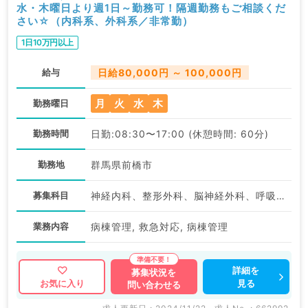
水・木曜日より週1日～勤務可！隔週勤務もご相談くだ
さい☆（内科系、外科系／非常勤）
1日10万円以上
給与
日給80,000円 ～ 100,000円
月
火
水
木
勤務曜日
勤務時間
日勤:08:30〜17:00 (休憩時間: 60分)
勤務地
群馬県前橋市
募集科目
神経内科、整形外科、脳神経外科、呼吸器外科、心臓血管外科、泌尿器科、一般内科、呼吸器内科、消化器内科、内分泌・代謝内科、腎臓内科、老年内科、外科系全般、一般外科、消化器外科
業務内容
病棟管理, 救急対応, 病棟管理
詳細を
募集状況を
見る
お気に入り
問い合わせる