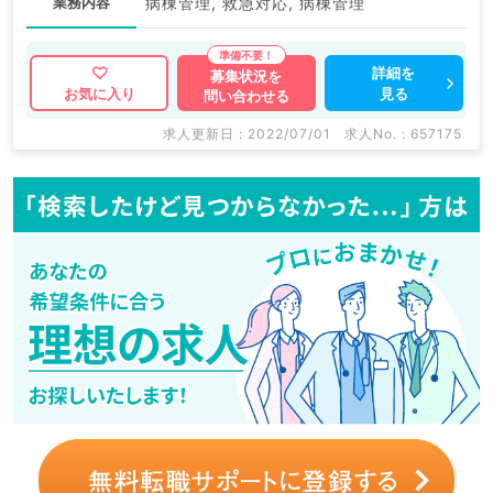
業務内容
病棟管理, 救急対応, 病棟管理
詳細を
募集状況を
見る
お気に入り
問い合わせる
求人更新日 : 2022/07/01
求人No. : 657175