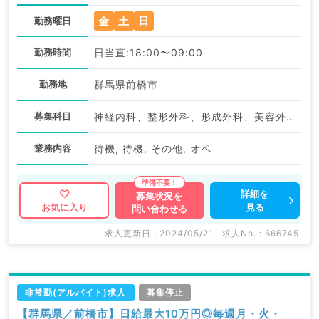
金
土
日
勤務曜日
勤務時間
日当直:18:00〜09:00
勤務地
群馬県前橋市
募集科目
神経内科、整形外科、形成外科、美容外科、呼吸器外科、心臓血管外科、小児外科、泌尿器科、一般内科、循環器内科、呼吸器内科、内分泌・代謝内科、腎臓内科、老年内科、外科系全般、一般外科、消化器外科、乳腺外科、膠原病科、スポーツ整形外科、大腸・肛門外科、脊髄・脊椎外科
業務内容
待機, 待機, その他, オペ
詳細を
募集状況を
見る
お気に入り
問い合わせる
求人更新日 : 2024/05/21
求人No. : 666745
非常勤(アルバイト)求人
募集停止
【群馬県／前橋市】日給最大10万円◎毎週月・火・