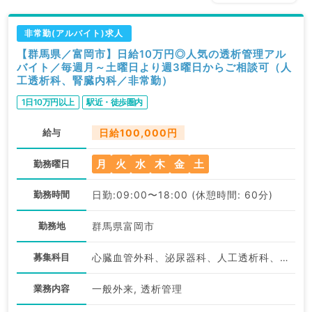
非常勤(アルバイト)求人
【群馬県／富岡市】日給10万円◎人気の透析管理アル
バイト／毎週月～土曜日より週3曜日からご相談可（人
工透析科、腎臓内科／非常勤）
1日10万円以上
駅近・徒歩圏内
給与
日給100,000円
月
火
水
木
金
土
勤務曜日
勤務時間
日勤:09:00〜18:00 (休憩時間: 60分)
勤務地
群馬県富岡市
募集科目
心臓血管外科、泌尿器科、人工透析科、循環器内科、腎臓内科
業務内容
一般外来, 透析管理