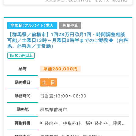
求人更新日 : 2024/11/22
求人No. : 662992
非常勤(アルバイト)求人
募集停止
【群馬県／前橋市】1回28万円◎月1回・時間調整相談
可能／土曜日13時～月曜日8時半までのご勤務◆（内科
系、外科系／非常勤）
1日10万円以上
給与
単価280,000円
土
日
勤務曜日
勤務時間
日当直:13:00〜08:30
勤務地
群馬県前橋市
募集科目
神経内科、整形外科、脳神経外科、呼吸器外科、心臓血管外科、泌尿器科、一般内科、呼吸器内科、消化器内科、内分泌・代謝内科、腎臓内科、老年内科、外科系全般、一般外科、消化器外科