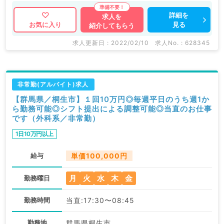
詳細を
求人を
見る
お気に入り
紹介してもらう
求人更新日 : 2022/02/10
求人No. : 628345
非常勤(アルバイト)求人
【群馬県／桐生市】１回10万円◎毎週平日のうち週1か
ら勤務可能◎シフト提出による調整可能◎当直のお仕事
です（外科系／非常勤）
1日10万円以上
給与
単価100,000円
月
火
水
木
金
勤務曜日
勤務時間
当直:17:30〜08:45
勤務地
群馬県桐生市