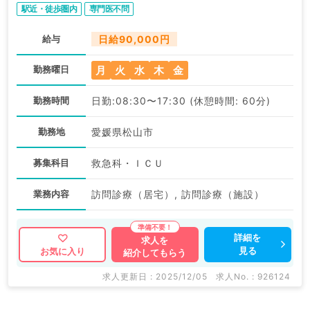
駅近・徒歩圏内
専門医不問
給与
日給90,000円
月
火
水
木
金
勤務曜日
勤務時間
日勤:08:30〜17:30 (休憩時間: 60分)
勤務地
愛媛県松山市
募集科目
救急科・ＩＣＵ
業務内容
訪問診療（居宅）, 訪問診療（施設）
詳細を
求人を
見る
お気に入り
紹介してもらう
求人更新日 : 2025/12/05
求人No. : 926124