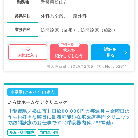
勤務地
愛媛県松山市
募集科目
外科系全般、一般外科
業務内容
訪問診療（居宅）, 訪問診療（施設）
詳細を
求人を
見る
お気に入り
紹介してもらう
求人更新日 : 2025/12/05
求人No. : 926111
非常勤(アルバイト)求人
いろはホームケアクリニック
【愛媛県／松山市】日給90,000円☆毎週月～金曜日の
うちお好きな曜日に勤務可能◎在宅医療専門クリニック
で訪問診療のお仕事です（呼吸器内科／非常勤）
駅近・徒歩圏内
専門医不問