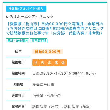
非常勤(アルバイト)求人
いろはホームケアクリニック
【愛媛県／松山市】日給90,000円☆毎週月～金曜日の
うちお好きな曜日に勤務可能◎在宅医療専門クリニック
で訪問診療のお仕事です（内分泌・代謝内科／非常勤）
駅近・徒歩圏内
専門医不問
給与
日給90,000円
月
火
水
木
金
勤務曜日
勤務時間
日勤:08:30〜17:30 (休憩時間: 60分)
勤務地
愛媛県松山市
募集科目
内分泌・代謝内科
業務内容
訪問診療（居宅）, 訪問診療（施設）