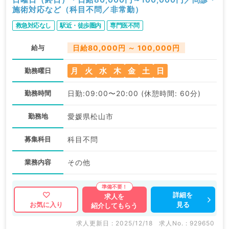
施術対応など（科目不問／非常勤）
救急対応なし
駅近・徒歩圏内
専門医不問
給与
日給80,000円 ～ 100,000円
月
火
水
木
金
土
日
勤務曜日
勤務時間
日勤:09:00〜20:00 (休憩時間: 60分)
勤務地
愛媛県松山市
募集科目
科目不問
業務内容
その他
詳細を
求人を
見る
お気に入り
紹介してもらう
求人更新日 : 2025/12/18
求人No. : 929650