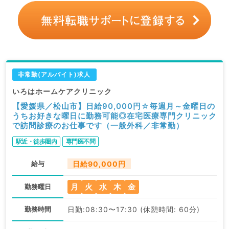
非常勤(アルバイト)求人
いろはホームケアクリニック
【愛媛県／松山市】日給90,000円☆毎週月～金曜日の
うちお好きな曜日に勤務可能◎在宅医療専門クリニック
で訪問診療のお仕事です（一般外科／非常勤）
駅近・徒歩圏内
専門医不問
給与
日給90,000円
月
火
水
木
金
勤務曜日
勤務時間
日勤:08:30〜17:30 (休憩時間: 60分)