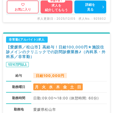
詳細を
求人を
見る
お気に入り
紹介してもらう
求人更新日 : 2025/12/05
求人No. : 925932
非常勤(アルバイト)求人
【愛媛県／松山市】高給与！日給100,000円★施設往
診メインのクリニックでの訪問診療業務♪（内科系・外
科系／非常勤）
1日10万円以上
給与
日給100,000円
月
火
水
木
金
土
日
勤務曜日
勤務時間
日勤:09:00〜18:00 (休憩時間: 60分)
勤務地
愛媛県松山市