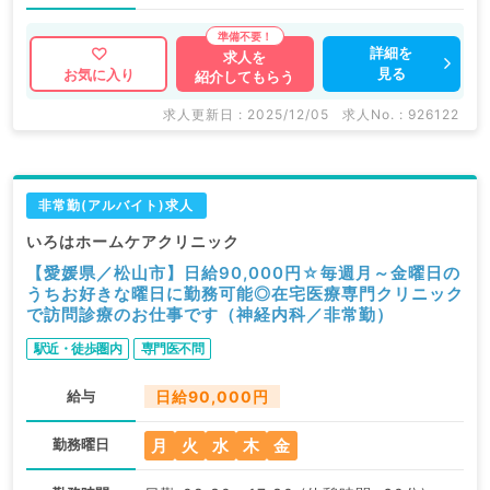
詳細を
求人を
見る
お気に入り
紹介してもらう
求人更新日 : 2025/12/05
求人No. : 926122
非常勤(アルバイト)求人
いろはホームケアクリニック
【愛媛県／松山市】日給90,000円☆毎週月～金曜日の
うちお好きな曜日に勤務可能◎在宅医療専門クリニック
で訪問診療のお仕事です（神経内科／非常勤）
駅近・徒歩圏内
専門医不問
給与
日給90,000円
月
火
水
木
金
勤務曜日