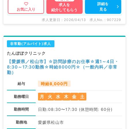
詳細を
求人を
見る
お気に入り
紹介してもらう
求人更新日 : 2026/04/13
求人No. : 907229
非常勤(アルバイト)求人
たんぽぽクリニック
【愛媛県／松山市】☆訪問診療のお仕事☆週1～4日・
8:30～17:30勤務☆時給8000円☆（一般内科／非常
勤）
給与
時給8,000円
月
火
水
木
金
土
勤務曜日
勤務時間
日勤:08:30〜17:30 (休憩時間: 60分)
勤務地
愛媛県松山市