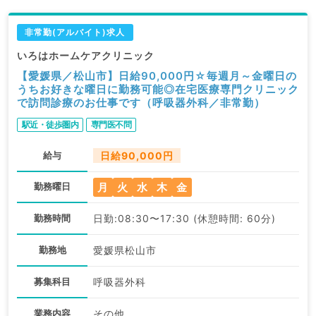
非常勤(アルバイト)求人
いろはホームケアクリニック
【愛媛県／松山市】日給90,000円☆毎週月～金曜日の
うちお好きな曜日に勤務可能◎在宅医療専門クリニック
で訪問診療のお仕事です（呼吸器外科／非常勤）
駅近・徒歩圏内
専門医不問
給与
日給90,000円
月
火
水
木
金
勤務曜日
勤務時間
日勤:08:30〜17:30 (休憩時間: 60分)
勤務地
愛媛県松山市
募集科目
呼吸器外科
業務内容
その他