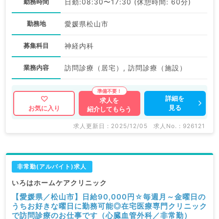
勤務時間
日勤:08:30〜17:30 (休憩時間: 60分)
勤務地
愛媛県松山市
募集科目
神経内科
業務内容
訪問診療（居宅）, 訪問診療（施設）
詳細を
求人を
見る
お気に入り
紹介してもらう
求人更新日 : 2025/12/05
求人No. : 926121
非常勤(アルバイト)求人
いろはホームケアクリニック
【愛媛県／松山市】日給90,000円☆毎週月～金曜日の
うちお好きな曜日に勤務可能◎在宅医療専門クリニック
で訪問診療のお仕事です（心臓血管外科／非常勤）