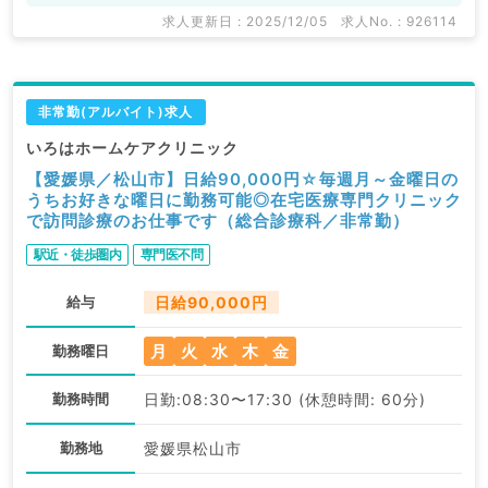
求人更新日 : 2025/12/05
求人No. : 926114
非常勤(アルバイト)求人
いろはホームケアクリニック
【愛媛県／松山市】日給90,000円☆毎週月～金曜日の
うちお好きな曜日に勤務可能◎在宅医療専門クリニック
で訪問診療のお仕事です（総合診療科／非常勤）
駅近・徒歩圏内
専門医不問
給与
日給90,000円
月
火
水
木
金
勤務曜日
勤務時間
日勤:08:30〜17:30 (休憩時間: 60分)
勤務地
愛媛県松山市