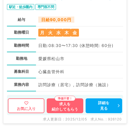
駅近・徒歩圏内
専門医不問
給与
日給90,000円
月
火
水
木
金
勤務曜日
勤務時間
日勤:08:30〜17:30 (休憩時間: 60分)
勤務地
愛媛県松山市
募集科目
心臓血管外科
業務内容
訪問診療（居宅）, 訪問診療（施設）
詳細を
求人を
見る
お気に入り
紹介してもらう
求人更新日 : 2025/12/05
求人No. : 926120