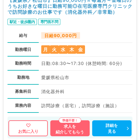
【愛媛県／松山市】日給90,000円☆毎週月～金曜日の
うちお好きな曜日に勤務可能◎在宅医療専門クリニック
で訪問診療のお仕事です（消化器外科／非常勤）
駅近・徒歩圏内
専門医不問
給与
日給90,000円
月
火
水
木
金
勤務曜日
勤務時間
日勤:08:30〜17:30 (休憩時間: 60分)
勤務地
愛媛県松山市
募集科目
消化器外科
業務内容
訪問診療（居宅）, 訪問診療（施設）
詳細を
求人を
見る
お気に入り
紹介してもらう