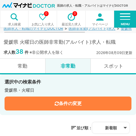
医師の求人・転職・アルバイトはマイナビDOCTOR
0
0
MENU
お気に入り求人
最近見た求人
マイページ
求人検索
医師求人・転職のマイナビDOCTOR
医師非常勤(アルバイト)求人
愛媛県
愛媛県 火曜日の医師非常勤(アルバイト)求人・転職
38
求人数
件
※非公開求人を除く
2026年08月09日更新
常勤
非常勤
スポット
選択中の検索条件
愛媛県・火曜日
条件の変更
並び順：
新着順