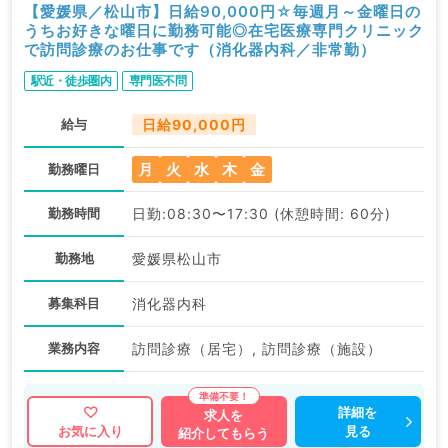
【愛媛県／松山市】日給90,000円☆毎週月～金曜日の
うちお好きな曜日に勤務可能◎在宅医療専門クリニック
で訪問診療のお仕事です（消化器内科／非常勤）
駅近・徒歩圏内
専門医不問
給与
日給90,000円
月
火
水
木
金
勤務曜日
勤務時間
日勤:08:30〜17:30 (休憩時間: 60分)
勤務地
愛媛県松山市
募集科目
消化器内科
業務内容
訪問診療（居宅）, 訪問診療（施設）
詳細を
求人を
見る
お気に入り
紹介してもらう