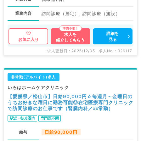
業務内容
訪問診療（居宅）, 訪問診療（施設）
詳細を
求人を
見る
お気に入り
紹介してもらう
求人更新日 : 2025/12/05
求人No. : 926117
非常勤(アルバイト)求人
いろはホームケアクリニック
【愛媛県／松山市】日給90,000円☆毎週月～金曜日の
うちお好きな曜日に勤務可能◎在宅医療専門クリニック
で訪問診療のお仕事です（腎臓内科／非常勤）
駅近・徒歩圏内
専門医不問
給与
日給90,000円