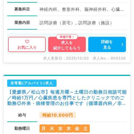
募集科目
神経内科、整形外科、脳神経外科、心臓血管外科、泌尿器科、一般内科、循環器内科、呼吸器内科、消化器内科、内分泌・代謝内科、腎臓内科、老年内科、血液内科、外科系全般、一般外科、消化器外科、膠原病科
業務内容
訪問診療（居宅）, 訪問診療（施設）
詳細を
求人を
見る
お気に入り
紹介してもらう
求人更新日 : 2025/10/30
求人No. : 906326
非常勤(アルバイト)求人
【愛媛県／松山市】毎週月曜～土曜日の勤務日相談可能
／時給1万円／心臓疾患を専門としたクリニックでのご
勤務◎外来・病棟管理のお仕事です（循環器内科／非常
勤）
給与
時給10,000円
月
火
水
木
金
土
勤務曜日