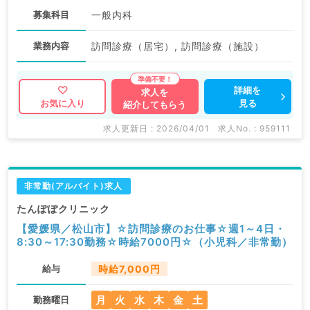
募集科目
一般内科
業務内容
訪問診療（居宅）, 訪問診療（施設）
詳細を
求人を
見る
お気に入り
紹介してもらう
求人更新日 : 2026/04/01
求人No. : 959111
非常勤(アルバイト)求人
たんぽぽクリニック
【愛媛県／松山市】☆訪問診療のお仕事☆週1～4日・
8:30～17:30勤務☆時給7000円☆（小児科／非常勤）
給与
時給7,000円
月
火
水
木
金
土
勤務曜日