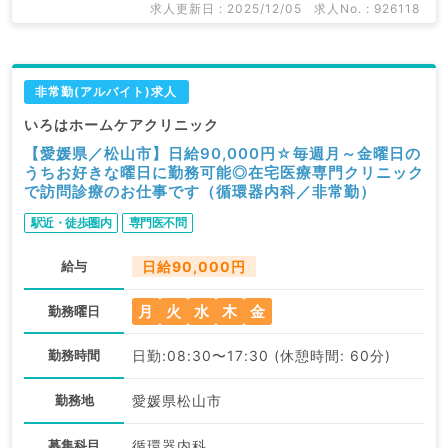
求人更新日 : 2025/12/05
求人No. : 926118
非常勤(アルバイト)求人
いろはホームケアクリニック
【愛媛県／松山市】日給90,000円☆毎週月～金曜日の
うちお好きな曜日に勤務可能◎在宅医療専門クリニック
で訪問診療のお仕事です（循環器内科／非常勤）
駅近・徒歩圏内
専門医不問
給与
日給90,000円
月
火
水
木
金
勤務曜日
勤務時間
日勤:08:30〜17:30 (休憩時間: 60分)
勤務地
愛媛県松山市
募集科目
循環器内科