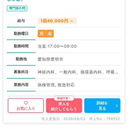
専門医不問
給与
1回40,000円 ～
月
水
勤務曜日
勤務時間
当直:17:00〜09:00
勤務地
愛知県豊明市
募集科目
神経内科、一般内科、循環器内科、呼吸器内科、消化器内科、内分泌・代謝内科、腎臓内科、老年内科、血液内科、膠原病科
業務内容
病棟管理, 救急対応
詳細を
求人を
見る
お気に入り
紹介してもらう
求人更新日 : 2026/08/03
求人No. : 766552