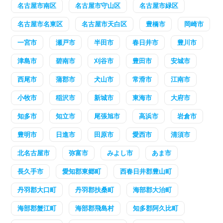
名古屋市南区
名古屋市守山区
名古屋市緑区
名古屋市名東区
名古屋市天白区
豊橋市
岡崎市
一宮市
瀬戸市
半田市
春日井市
豊川市
津島市
碧南市
刈谷市
豊田市
安城市
西尾市
蒲郡市
犬山市
常滑市
江南市
小牧市
稲沢市
新城市
東海市
大府市
知多市
知立市
尾張旭市
高浜市
岩倉市
豊明市
日進市
田原市
愛西市
清須市
北名古屋市
弥富市
みよし市
あま市
長久手市
愛知郡東郷町
西春日井郡豊山町
丹羽郡大口町
丹羽郡扶桑町
海部郡大治町
海部郡蟹江町
海部郡飛島村
知多郡阿久比町