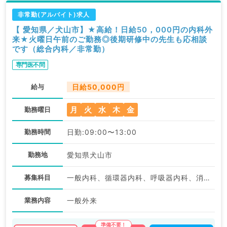
非常勤(アルバイト)求人
【 愛知県／犬山市】★高給！日給50，000円の内科外
来★火曜日午前のご勤務◎後期研修中の先生も応相談
です（総合内科／非常勤）
専門医不問
給与
日給50,000円
月
火
水
木
金
勤務曜日
勤務時間
日勤:09:00〜13:00
勤務地
愛知県犬山市
募集科目
一般内科、循環器内科、呼吸器内科、消化器内科
業務内容
一般外来