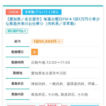
NEW
非常勤(アルバイト)求人
【愛知県／名古屋市】毎週火曜日PM★1回5万円◇希少
な救急外来のお仕事◇（内科系／非常勤）
宿日直許可あり
給与
1回50,000円 ～
火
勤務曜日
勤務時間
日勤午後:13:00〜17:00
勤務地
愛知県名古屋市中川区
募集科目
神経内科、一般内科、循環器内科、呼吸器内科、消化器内科、内分泌・代謝内科、腎臓内科、老年内科、血液内科、膠原病科
業務内容
救急対応, その他, 救急対応, その他