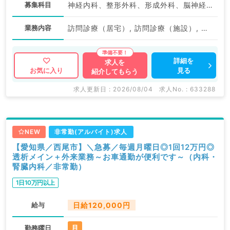
募集科目
神経内科、整形外科、形成外科、脳神経外科、呼吸器外科、心臓血管外科、泌尿器科、一般内科、循環器内科、呼吸器内科、消化器内科、内分泌・代謝内科、腎臓内科、老年内科、血液内科、外科系全般、一般外科、消化器外科、乳腺外科、膠原病科、大腸・肛門外科
業務内容
訪問診療（居宅）, 訪問診療（施設）, その他
詳細を
求人を
見る
お気に入り
紹介してもらう
求人更新日 : 2026/08/04
求人No. : 633288
NEW
非常勤(アルバイト)求人
【愛知県／西尾市】＼急募／毎週月曜日◎1回12万円◎
透析メイン＋外来業務～お車通勤が便利です～（内科・
腎臓内科／非常勤）
1日10万円以上
給与
日給120,000円
月
勤務曜日