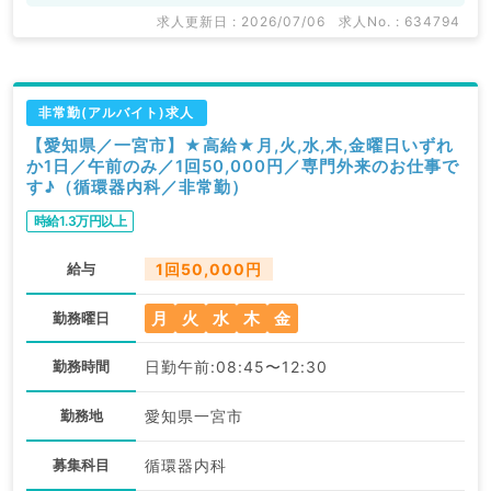
求人更新日 : 2026/07/06
求人No. : 634794
非常勤(アルバイト)求人
【愛知県／一宮市】★高給★月,火,水,木,金曜日いずれ
か1日／午前のみ／1回50,000円／専門外来のお仕事で
す♪（循環器内科／非常勤）
時給1.3万円以上
給与
1回50,000円
月
火
水
木
金
勤務曜日
勤務時間
日勤午前:08:45〜12:30
勤務地
愛知県一宮市
募集科目
循環器内科