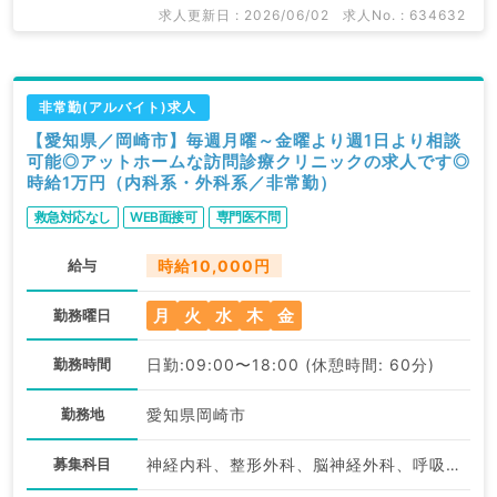
求人更新日 : 2026/06/02
求人No. : 634632
非常勤(アルバイト)求人
【愛知県／岡崎市】毎週月曜～金曜より週1日より相談
可能◎アットホームな訪問診療クリニックの求人です◎
時給1万円（内科系・外科系／非常勤）
救急対応なし
WEB面接可
専門医不問
給与
時給10,000円
月
火
水
木
金
勤務曜日
勤務時間
日勤:09:00〜18:00 (休憩時間: 60分)
勤務地
愛知県岡崎市
募集科目
神経内科、整形外科、脳神経外科、呼吸器外科、心臓血管外科、一般内科、循環器内科、呼吸器内科、消化器内科、内分泌・代謝内科、腎臓内科、外科系全般、一般外科、消化器外科