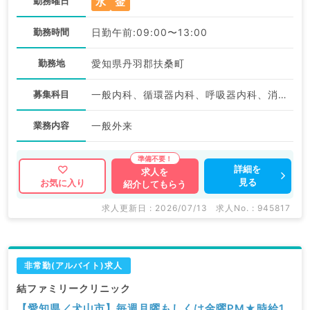
水
金
勤務曜日
勤務時間
日勤午前:09:00〜13:00
勤務地
愛知県丹羽郡扶桑町
募集科目
一般内科、循環器内科、呼吸器内科、消化器内科、内分泌・代謝内科
業務内容
一般外来
詳細を
求人を
見る
お気に入り
紹介してもらう
求人更新日 : 2026/07/13
求人No. : 945817
非常勤(アルバイト)求人
結ファミリークリニック
【愛知県／犬山市】毎週月曜もしくは金曜PM★時給1