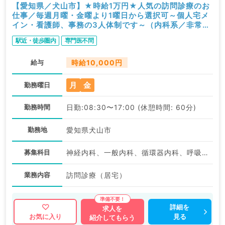
【愛知県／犬山市】★時給1万円★人気の訪問診療のお
仕事／毎週月曜・金曜より1曜日から選択可～個人宅メ
イン・看護師、事務の3人体制です～（内科系／非常
勤）
駅近・徒歩圏内
専門医不問
給与
時給10,000円
月
金
勤務曜日
勤務時間
日勤:08:30〜17:00 (休憩時間: 60分)
勤務地
愛知県犬山市
募集科目
神経内科、一般内科、循環器内科、呼吸器内科、消化器内科、老年内科
業務内容
訪問診療（居宅）
詳細を
求人を
見る
お気に入り
紹介してもらう