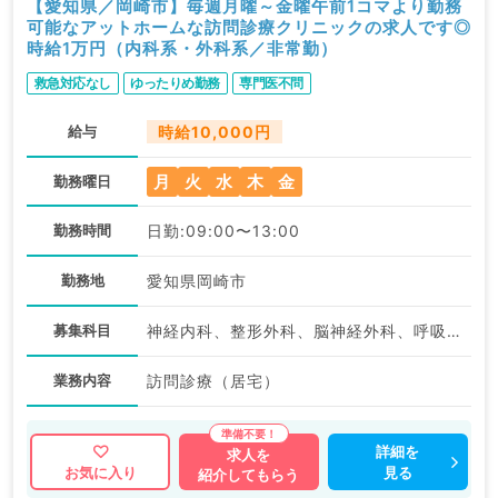
【愛知県／岡崎市】毎週月曜～金曜午前1コマより勤務
可能なアットホームな訪問診療クリニックの求人です◎
時給1万円（内科系・外科系／非常勤）
救急対応なし
ゆったりめ勤務
専門医不問
給与
時給10,000円
月
火
水
木
金
勤務曜日
勤務時間
日勤:09:00〜13:00
勤務地
愛知県岡崎市
募集科目
神経内科、整形外科、脳神経外科、呼吸器外科、心臓血管外科、一般内科、循環器内科、呼吸器内科、消化器内科、内分泌・代謝内科、腎臓内科、外科系全般、一般外科、消化器外科
業務内容
訪問診療（居宅）
詳細を
求人を
見る
お気に入り
紹介してもらう