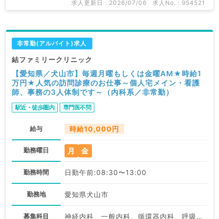
求人更新日 : 2026/07/06
求人No. : 954521
非常勤(アルバイト)求人
結ファミリークリニック
【愛知県／犬山市】毎週月曜もしくは金曜AM★時給1
万円★人気の訪問診療のお仕事～個人宅メイン・看護
師、事務の3人体制です～（内科系／非常勤）
駅近・徒歩圏内
専門医不問
給与
時給10,000円
月
金
勤務曜日
勤務時間
日勤午前:08:30〜13:00
勤務地
愛知県犬山市
募集科目
神経内科、一般内科、循環器内科、呼吸器内科、消化器内科