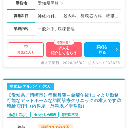
勤務地
愛知県岡崎市
募集科目
神経内科、一般内科、循環器内科、呼吸器内科、消化器内科、内分泌・代謝内科、腎臓内科、老年内科、血液内科、膠原病科
業務内容
一般外来, 病棟管理
詳細を
求人を
見る
お気に入り
紹介してもらう
求人更新日 : 2026/06/02
求人No. : 933075
非常勤(アルバイト)求人
【愛知県／岡崎市】毎週月曜～金曜午後1コマより勤務
可能なアットホームな訪問診療クリニックの求人です◎
時給1万円（内科系・外科系／非常勤）
救急対応なし
ゆったりめ勤務
専門医不問
給与
時給10,000円