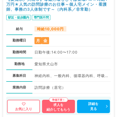
万円★人気の訪問診療のお仕事～個人宅メイン・看護
師、事務の3人体制です～（内科系／非常勤）
駅近・徒歩圏内
専門医不問
給与
時給10,000円
月
金
勤務曜日
勤務時間
日勤午後:14:00〜17:00
勤務地
愛知県犬山市
募集科目
神経内科、一般内科、循環器内科、呼吸器内科、消化器内科
業務内容
訪問診療（居宅）
詳細を
求人を
見る
お気に入り
紹介してもらう