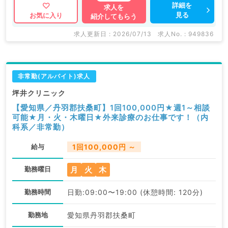
詳細を
求人を
見る
お気に入り
紹介してもらう
求人更新日 : 2026/07/13
求人No. : 949836
非常勤(アルバイト)求人
坪井クリニック
【愛知県／丹羽郡扶桑町】1回100,000円★週1～相談
可能★月・火・木曜日★外来診療のお仕事です！（内
科系／非常勤）
給与
1回100,000円 ～
月
火
木
勤務曜日
勤務時間
日勤:09:00〜19:00 (休憩時間: 120分)
勤務地
愛知県丹羽郡扶桑町