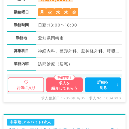
月
火
水
木
金
勤務曜日
勤務時間
日勤:13:00〜18:00
勤務地
愛知県岡崎市
募集科目
神経内科、整形外科、脳神経外科、呼吸器外科、心臓血管外科、一般内科、循環器内科、呼吸器内科、消化器内科、内分泌・代謝内科、腎臓内科、外科系全般、一般外科、消化器外科
業務内容
訪問診療（居宅）
詳細を
求人を
見る
お気に入り
紹介してもらう
求人更新日 : 2026/06/02
求人No. : 634636
非常勤(アルバイト)求人