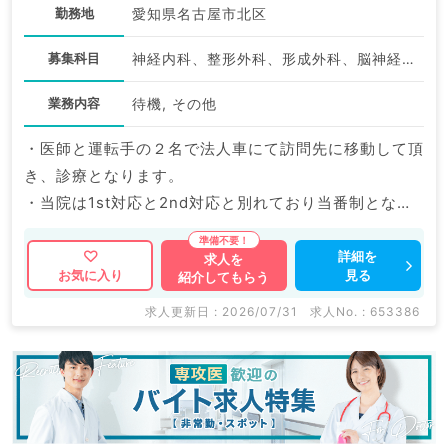
勤務地
愛知県名古屋市北区
募集科目
神経内科、整形外科、形成外科、脳神経外科、呼吸器外科、心臓血管外科、小児外科、泌尿器科、一般内科、循環器内科、呼吸器内科、消化器内科、内分泌・代謝内科、腎臓内科、老年内科、血液内科、外科系全般、一般外科、消化器外科、乳腺外科、膠原病科、大腸・肛門外科、脊髄・脊椎外科
業務内容
待機, その他
・医師と運転手の２名で法人車にて訪問先に移動して頂
き、診療となります。
・当院は1st対応と2nd対応と別れており当番制となっ
ております。
・1stに関しては当院看護師が担当しており、今回求人
詳細を
求人を
見る
お気に入り
紹介してもらう
におきましては出動または相談を受けていただく2nd医
師の募集となります。
求人更新日 : 2026/07/31
求人No. : 653386
・2nd医師は1st（電話当番）看護師により往診が必要
と判断した場合に、2nd医師に依頼し出動いただくこと
と、看護師から対応相談がございます。
・1stの電話対応は看護師が対応するため、出動中の先
生へ電話が来ることはございません。