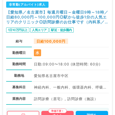
非常勤(アルバイト)求人
【愛知県／名古屋市】毎週月曜日～金曜日9時～18時／
日給80,000円～100,000円◎駅から徒歩1分の人気エ
リアのクリニック◎訪問診療のお仕事です（内科系／非
常勤）
1日10万円以上
人気エリア
駅近・徒歩圏内
給与
日給100,000円
水
勤務曜日
勤務時間
日勤:09:00〜18:00 (休憩時間: 60分)
勤務地
愛知県名古屋市中区
募集科目
神経内科、一般内科、循環器内科、呼吸器内科、消化器内科、内分泌・代謝内科、腎臓内科、老年内科、血液内科、膠原病科
業務内容
訪問診療（居宅）, 訪問診療（施設）
詳細を