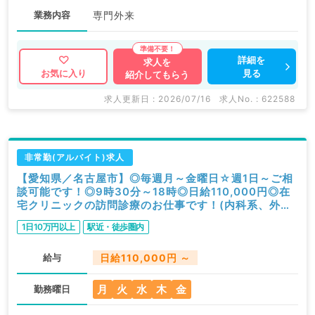
業務内容
専門外来
詳細を
求人を
見る
お気に入り
紹介してもらう
求人更新日 : 2026/07/16
求人No. : 622588
非常勤(アルバイト)求人
【愛知県／名古屋市】◎毎週月～金曜日☆週1日～ご相
談可能です！◎9時30分～18時◎日給110,000円◎在
宅クリニックの訪問診療のお仕事です！(内科系、外科
系／非常勤)
1日10万円以上
駅近・徒歩圏内
給与
日給110,000円 ～
月
火
水
木
金
勤務曜日