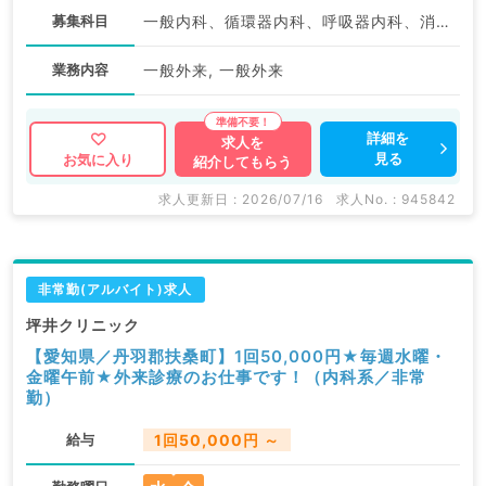
募集科目
一般内科、循環器内科、呼吸器内科、消化器内科、内分泌・代謝内科
業務内容
一般外来, 一般外来
詳細を
求人を
見る
お気に入り
紹介してもらう
求人更新日 : 2026/07/16
求人No. : 945842
非常勤(アルバイト)求人
坪井クリニック
【愛知県／丹羽郡扶桑町】1回50,000円★毎週水曜・
金曜午前★外来診療のお仕事です！（内科系／非常
勤）
給与
1回50,000円 ～