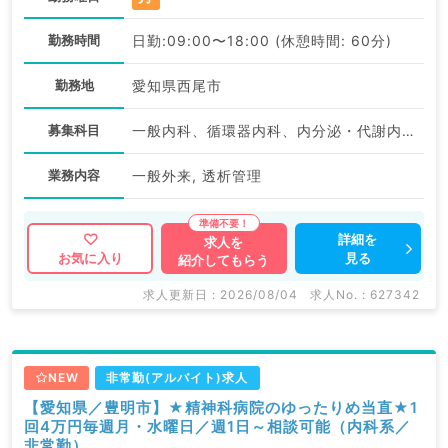
勤務時間
日勤:09:00〜18:00 (休憩時間: 60分)
勤務地
愛知県西尾市
募集科目
一般内科、循環器内科、内分泌・代謝内科、腎臓内科
業務内容
一般外来, 透析管理
詳細を
求人を
見る
お気に入り
紹介してもらう
求人更新日 : 2026/08/04
求人No. : 627342
NEW
非常勤(アルバイト)求人
【愛知県／豊明市】★精神科病院のゆったりめ当直★1
回4万円毎週月・水曜日／週1日～相談可能（内科系／
非常勤）