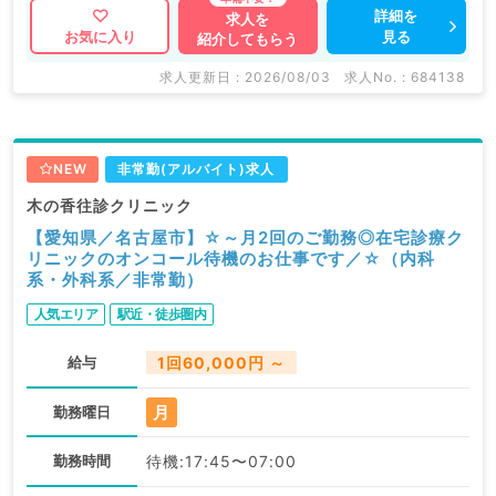
詳細を
求人を
見る
お気に入り
紹介してもらう
求人更新日 : 2026/08/03
求人No. : 684138
NEW
非常勤(アルバイト)求人
木の香往診クリニック
【愛知県／名古屋市】☆～月2回のご勤務◎在宅診療ク
リニックのオンコール待機のお仕事です／☆（内科
系・外科系／非常勤）
人気エリア
駅近・徒歩圏内
給与
1回60,000円 ～
月
勤務曜日
勤務時間
待機:17:45〜07:00