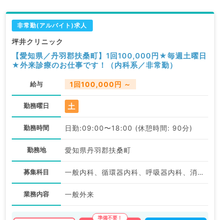
・往診対応に不安などある場合は院長に相談していただ
くことが可能です。
非常勤(アルバイト)求人
坪井クリニック
【愛知県／丹羽郡扶桑町】1回100,000円★毎週土曜日
★外来診療のお仕事です！（内科系／非常勤）
給与
1回100,000円 ～
土
勤務曜日
勤務時間
日勤:09:00〜18:00 (休憩時間: 90分)
勤務地
愛知県丹羽郡扶桑町
募集科目
一般内科、循環器内科、呼吸器内科、消化器内科、内分泌・代謝内科
業務内容
一般外来