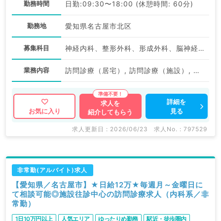
勤務時間
日勤:09:30〜18:00 (休憩時間: 60分)
勤務地
愛知県名古屋市北区
募集科目
神経内科、整形外科、形成外科、脳神経外科、呼吸器外科、心臓血管外科、泌尿器科、一般内科、循環器内科、呼吸器内科、消化器内科、内分泌・代謝内科、腎臓内科、老年内科、血液内科、外科系全般、一般外科、消化器外科、乳腺外科、膠原病科、大腸・肛門外科
業務内容
訪問診療（居宅）, 訪問診療（施設）, その他
詳細を
求人を
見る
お気に入り
紹介してもらう
求人更新日 : 2026/06/23
求人No. : 797529
非常勤(アルバイト)求人
【愛知県／名古屋市】★日給12万★毎週月～金曜日に
て相談可能◎施設往診中心の訪問診療求人（内科系／非
常勤）
1日10万円以上
人気エリア
ゆったりめ勤務
駅近・徒歩圏内