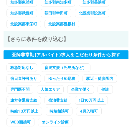
知多郡東浦町
知多郡南知多町
知多郡美浜町
知多郡武豊町
額田郡幸田町
北設楽郡設楽町
北設楽郡東栄町
北設楽郡豊根村
【さらに条件を絞り込む】
医師非常勤(アルバイト)求人をこだわり条件から探す
救急対応なし
育児支援（託児所など）
宿日直許可あり
ゆったりめ勤務
駅近・徒歩圏内
専門医不問
人気エリア
企業で働く
健診
遠方交通費支給
宿泊費支給
1日10万円以上
時給1.3万円以上
時短相談可
4月入職可
WEB面接可
オンライン診療